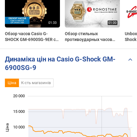
Обзор часов Casio G-
Обзор стильных
Unbox
SHOCK GM-6900SG-9ER с
противоударных часов
Shock 
хронографом. Японские
Casio G-Shock GM-6900SG-
(GM-5
наручные часы. Alltime
9ER- KronosTime.RU
9 & G
Динаміка цін на Casio G-Shock GM-
6900SG-9
Ціна
К-сть магазинів
20 000
 000
 000
 000
15 000
Ціна
10 000
10 000