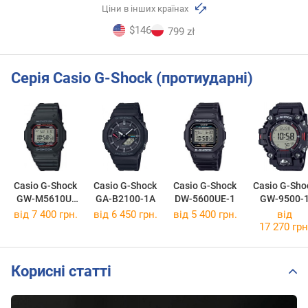
Ціни в інших країнах
$146
799 zł
Серія Casio G-Shock (протиударні)
Casio G-Shock
Casio G-Shock
Casio G-Shock
Casio G-Sho
GW-M5610U-
GA-B2100-1A
DW-5600UE-1
GW-9500-
1E
від 7 400 грн.
від 6 450 грн.
від 5 400 грн.
від
17 270 грн
Корисні статті