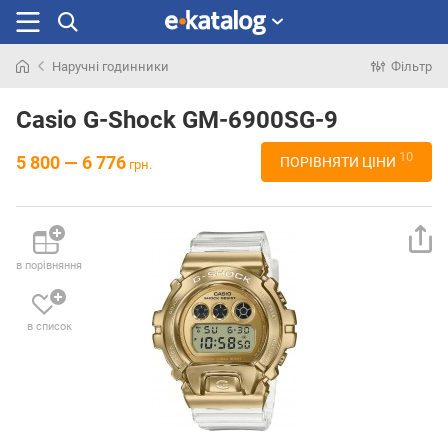
Наручні годинники
Фільтр
Шукали
раніше
Casio G-Shock GM-6900SG-9
10
5 800 — 6 776
ПОРІВНЯТИ ЦІНИ
грн.
в порівняння
в список