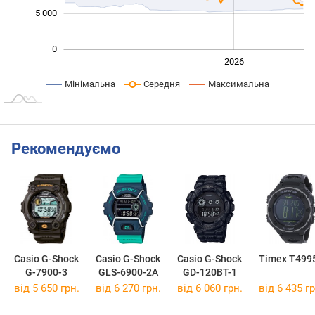
5 000
0
2024
2025
2028
2026
L
Мінімальна
Середня
Максимальна
Рекомендуємо
Casio G-Shock
Casio G-Shock
Casio G-Shock
Timex T499
G-7900-3
GLS-6900-2A
GD-120BT-1
від 5 650 грн.
від 6 270 грн.
від 6 060 грн.
від 6 435 гр