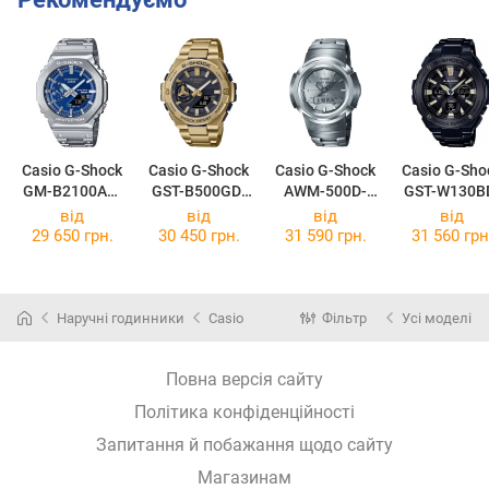
Casio G-Shock
Casio G-Shock
Casio G-Shock
Casio G-Sho
GM-B2100AD-
GST-B500GD-
AWM-500D-
GST-W130B
2A
9A
1A8
1A
від
від
від
від
29 650 грн.
30 450 грн.
31 590 грн.
31 560 грн
Наручні годинники
Casio
Фільтр
Усі моделі
Повна версія сайту
Політика конфіденційності
Запитання й побажання щодо сайту
Магазинам