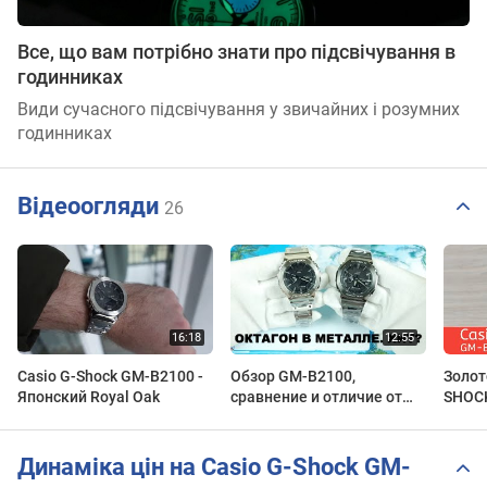
Все, що вам потрібно знати про підсвічування в
годинниках
Види сучасного підсвічування у звичайних і розумних
годинниках
Відеоогляди
26
Casio G-Shock GM-B2100 -
Обзор GM-B2100,
Золот
Японский Royal Oak
сравнение и отличие от
SHOC
пластиковых моделей
Динаміка цін на Casio G-Shock GM-