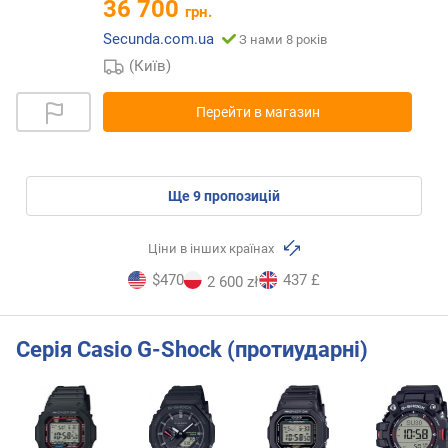
36 700
грн.
Secunda.com.ua
З нами 8 років
(Київ)
Перейти в магазин
ще
9
пропозицій
Ціни в інших країнах
$470
437 £
2 600 zł
Серія Casio G-Shock (протиударні)