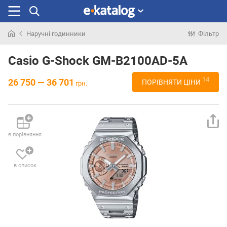
Наручні годинники
Фільтр
Шукали
раніше
Casio G-Shock GM-B2100AD-5A
14
26 750 — 36 701
ПОРІВНЯТИ ЦІНИ
грн.
в порівняння
в список