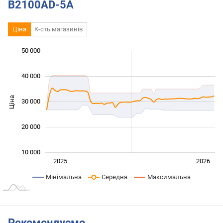
B2100AD-5A
Ціна
К-сть магазинів
 000
 000
 000
 000
0
50 000
40 000
Ціна
30 000
15 000
20 000
10 000
Січ. 2025
Лип.
2027
2025
2026
L
Мінімальна
Середня
Максимальна
Рекомендуємо