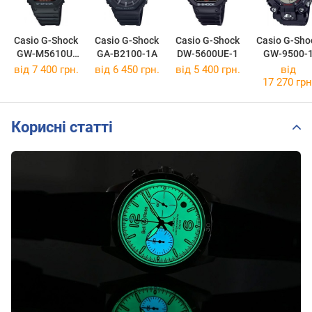
Casio G-Shock
Casio G-Shock
Casio G-Shock
Casio G-Sho
GW-M5610U-
GA-B2100-1A
DW-5600UE-1
GW-9500-
1E
від 7 400 грн.
від 6 450 грн.
від 5 400 грн.
від
17 270 грн
Корисні статті