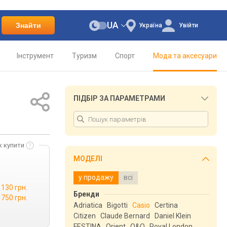
UA
Знайти
Україна
Увійти
Інструмент
Туризм
Спорт
Мода та аксесуари
ПІДБІР ЗА ПАРАМЕТРАМИ
к купити
МОДЕЛІ
у продажу
всі
 130 грн.
Бренди
 750 грн.
Adriatica
Bigotti
Casio
Certina
Citizen
Claude Bernard
Daniel Klein
FESTINA
Orient
Q&Q
Royal London