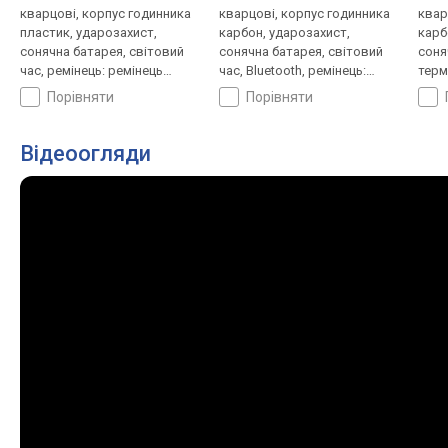
кварцові, корпус годинника
кварцові, корпус годинника
квар
пластик, ударозахист,
карбон, ударозахист,
карб
сонячна батарея, світовий
сонячна батарея, світовий
соня
час, ремінець: ремінець
час, Bluetooth, ремінець:
терм
каучук, WR 200, Японія
браслет пластик, WR 200,
висо
порівняти
порівняти
Японія
світ
брас
Япон
Відеоогляди