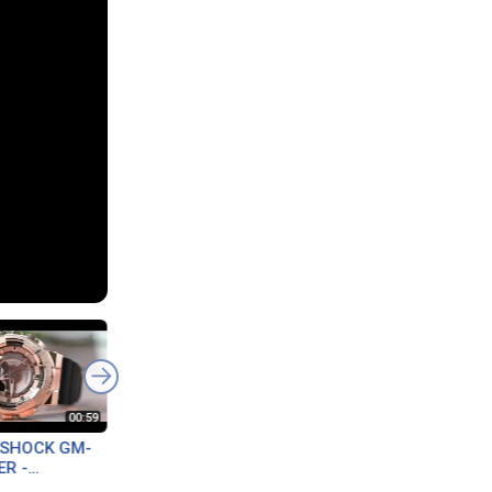
G-SHOCK GM-
CASIO G-SHOCK アナロ
G-SHOCK GM-S110
R -
グ・デジタル腕時計 GM-
2AER Classic • Zeg
a
S110B-8AJF ミディアム
damski