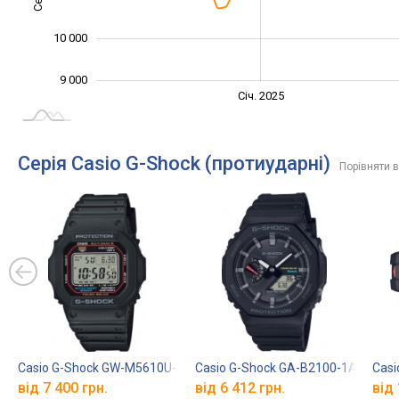
10 000
9 000
Січ. 2027
Лип.
Січ. 2025
L
Серія Casio G-Shock (протиударні)
Порівняти в
Casio G-Shock GW-M5610U-1E
Casio G-Shock GA-B2100-1A
Casi
від 7 400 грн.
від 6 412 грн.
від 