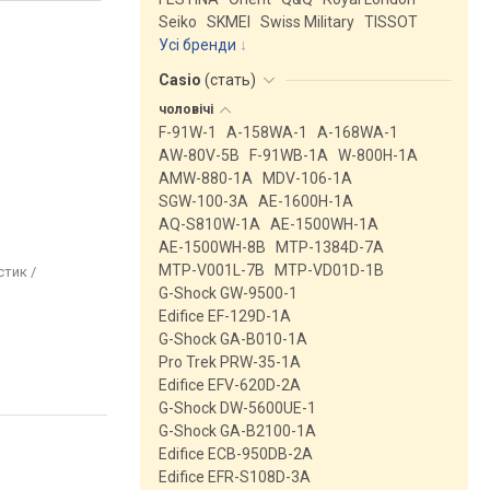
Seiko
SKMEI
Swiss Military
TISSOT
Усі бренди
Casio
(
стать
)
чоловічі
F-91W-1
A-158WA-1
A-168WA-1
AW-80V-5B
F-91WB-1A
W-800H-1A
AMW-880-1A
MDV-106-1A
SGW-100-3A
AE-1600H-1A
AQ-S810W-1A
AE-1500WH-1A
AE-1500WH-8B
MTP-1384D-7A
MTP-V001L-7B
MTP-VD01D-1B
стик /
G-Shock GW-9500-1
Edifice EF-129D-1A
G-Shock GA-B010-1A
Pro Trek PRW-35-1A
Edifice EFV-620D-2A
G-Shock DW-5600UE-1
G-Shock GA-B2100-1A
Edifice ECB-950DB-2A
Edifice EFR-S108D-3A