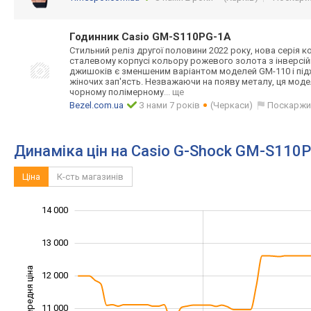
Годинник Casio GM-S110PG-1A
Стильний реліз другої половини 2022 року, нова серія 
сталевому корпусі кольору рожевого золота з інверсійн
джишоків є зменшеним варіантом моделей GM-110 і під
жіночих зап'ясть. Незважаючи на появу металу, ця моде
чорному полімерному
... ще
Bezel.com.ua
З нами 7 років
(Черкаси)
Поскаржи
Динаміка цін на Casio G-Shock GM-S110
Ціна
К-сть магазинів
14 000
15 000
7 000
8 000
13 000
Середня ціна
12 000
10 000
11 000