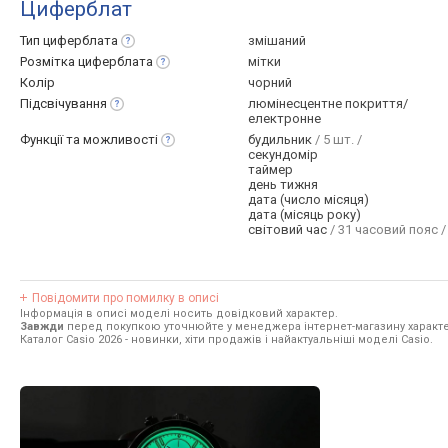
Циферблат
Тип
циферблата
змішаний
Розмітка
циферблата
мітки
Колір
чорний
Підсвічування
люмінесцентне покриття/
електронне
Функції та
можливості
будильник
/ 5 шт. /
секундомір
таймер
день тижня
дата (число місяця)
дата (місяць року)
світовий час
/ 31 часовий пояс /
Повідомити про помилку в описі
Інформація в описі моделі носить довідковий характер.
Завжди
перед покупкою уточнюйте у менеджера інтернет-магазину характе
Каталог Casio 2026
- новинки, хіти продажів і найактуальніші моделі Casio.