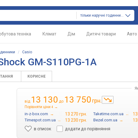
тільки наручні годинники
обутова техніка
Клімат
Дім
Дитячі товари
Авто
одинники
/
Casio
-Shock GM-S110PG-1A
ИТАННЯ
КОРИСНЕ
Я
13 130
13 750
грн.
від
до
Порівняти ціни
→
4
in-z-box.com
→
13 270 грн.
Taketime.com.ua
→
13
Timespot.com.ua
→
13 230 грн.
Bezel.com.ua
→
13
в список
додати до порівняння