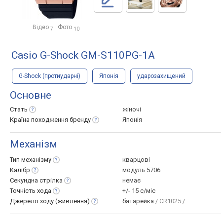
Відео
Фото
7
10
Casio G-Shock GM-S110PG-1A
G-Shock (протиударні)
Японія
ударозахищений
Основне
Стать
жіночі
Країна походження
бренду
Японія
Механізм
Тип
механізму
кварцові
Калібр
модуль 5706
Секундна
стрілка
немає
Точність
хода
+/- 15 с/міс
Джерело ходу
(живлення)
батарейка
/ CR1025 /