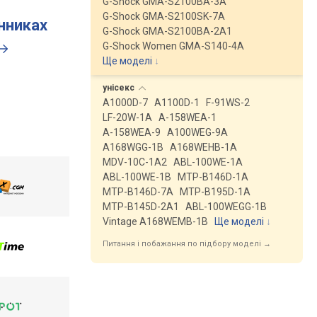
G-Shock GMA-S2100BA-3A
G-Shock GMA-S2100SK-7A
инниках
G-Shock GMA-S2100BA-2A1
G-Shock Women GMA-S140-4A
Ще моделі
↓
унісекс
A1000D-7
A1100D-1
F-91WS-2
LF-20W-1A
A-158WEA-1
A-158WEA-9
A100WEG-9A
A168WGG-1B
A168WEHB-1A
MDV-10C-1A2
ABL-100WE-1A
ABL-100WE-1B
MTP-B146D-1A
MTP-B146D-7A
MTP-B195D-1A
MTP-B145D-2A1
ABL-100WEGG-1B
Vintage A168WEMB-1B
Ще моделі
↓
Питання і побажання по підбору моделі →