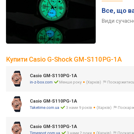
Все, що в
Види сучасно
Купити Casio G-Shock GM-S110PG-1A
Casio GM-S110PG-1A
in-z-box.com
Менше року
(Харків)
Поскаржитис
Casio GM-S110PG-1A
Taketime.com.ua
З нами 9 років
(Харків)
Поскарж
Casio GM-S110PG-1A
Timespot.com.ua
З нами 2 роки
(Харків)
Поскарж