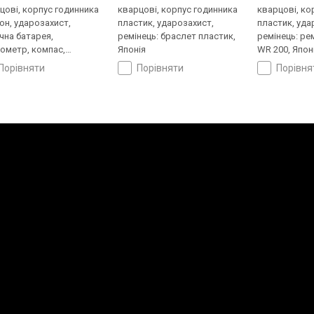
цові, корпус годинника
кварцові, корпус годинника
кварцові, ко
он, ударозахист,
пластик, ударозахист,
пластик, уда
чна батарея,
ремінець: браслет пластик,
ремінець: ре
ометр, компас,
Японія
WR 200, Япон
томір, барометр,
порівняти
порівняти
порівн
овий час, ремінець:
лет пластик, WR 200,
ія