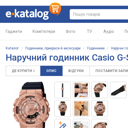
Гаджети
Комп'ютери
Фото
TV
Аудіо
П
Каталог
/
Годинники, прикраси й аксесуари
/
Годинники
/
Наручні г
Наручний годинник Casio G
ДЕ КУПИТИ
ОПИС
ВІДГУКИ
ПОСТАВИТИ ЗАП
4