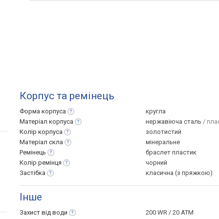
Корпус та ремінець
Форма
корпуса
кругла
Матеріал
корпуса
нержавіюча сталь
/ пла
Колір
корпуса
золотистий
Матеріал
скла
мінеральне
Ремінець
браслет пластик
Колір
ремінця
чорний
Застібка
класична (з пряжкою)
Інше
Захист від
води
200 WR / 20 ATM