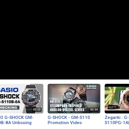
IO G-SHOCK GM-
G-SHOCK - GM-S110
Zegarki : 
0B-8A Unboxing
Promotion Video
S110PG-1AE
Prezentacj