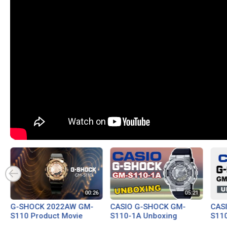
G-SHOCK 2022AW GM-
CASIO G-SHOCK GM-
CAS
S110 Product Movie
S110-1A Unboxing
S11