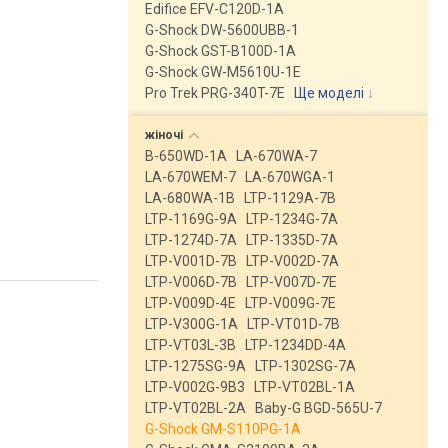
Edifice EFV-C120D-1A
G-Shock DW-5600UBB-1
G-Shock GST-B100D-1A
G-Shock GW-M5610U-1E
Pro Trek PRG-340T-7E
Ще моделі
↓
жіночі
B-650WD-1A
LA-670WA-7
LA-670WEM-7
LA-670WGA-1
LA-680WA-1B
LTP-1129A-7B
LTP-1169G-9A
LTP-1234G-7A
LTP-1274D-7A
LTP-1335D-7A
LTP-V001D-7B
LTP-V002D-7A
LTP-V006D-7B
LTP-V007D-7E
LTP-V009D-4E
LTP-V009G-7E
LTP-V300G-1A
LTP-VT01D-7B
LTP-VT03L-3B
LTP-1234DD-4A
LTP-1275SG-9A
LTP-1302SG-7A
LTP-V002G-9B3
LTP-VT02BL-1A
LTP-VT02BL-2A
Baby-G BGD-565U-7
G-Shock GM-S110PG-1A