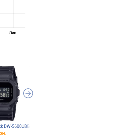
Лип.
ock DW-5600UBB-1
Casio G-Shock GST-B100D-1A
Casio G-Shock GA-B
рн.
від 17 838 грн.
від 8 790 грн.