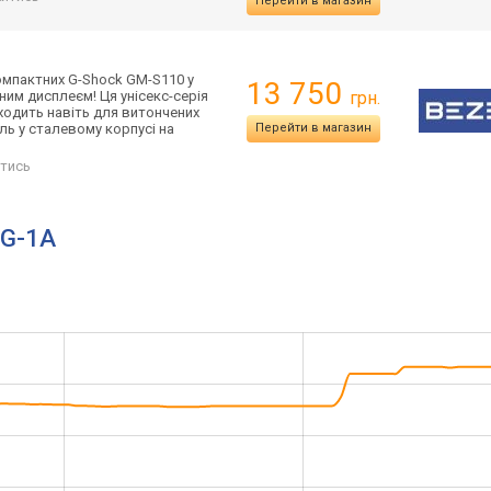
Перейти в магазин
компактних G-Shock GM-S110 у
13 750
им дисплеєм! Ця унісекс-серія
грн.
ходить навіть для витончених
ль у сталевому корпусі на
Перейти в магазин
тись
PG-1A