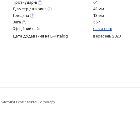
Протиударні
Діаметр /
ширина
42 мм
Товщина
13 мм
Вага
55 г
Офіційний сайт
casio.com
Дата додавання на E-Katalog
вересень 2023
ристики і комплектацію товару