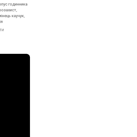
рпус годинника
кварцові, корпус годинника
кварцові, корпус го
розахист,
пластик, ударозахист,
карбон, ударозахист,
мінець каучук,
сонячна батарея, світовий
сонячна батарея, сві
ія
час, Bluetooth, ремінець:
час, Bluetooth, реміне
браслет сталь, WR 200,
ремінець каучук, WR 
яти
порівняти
порівняти
Японія
Японія