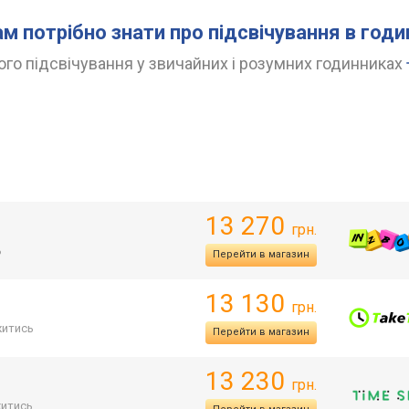
ам потрібно знати про підсвічування в год
го підсвічування у звичайних і розумних годинниках
13 270
грн.
ь
Перейти в магазин
13 130
грн.
итись
Перейти в магазин
13 230
грн.
итись