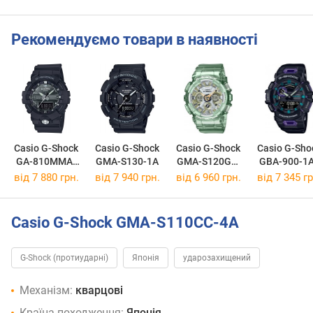
Рекомендуємо товари в наявності
Casio G-Shock
Casio G-Shock
Casio G-Shock
Casio G-Sho
GA-810MMA-
GMA-S130-1A
GMA-S120GS-
GBA-900-1
1A
3A
від 7 880 грн.
від 7 940 грн.
від 6 960 грн.
від 7 345 гр
Casio G-Shock GMA-S110CC-4A
G-Shock (протиударні)
Японія
ударозахищений
Механізм:
кварцові
Країна походження:
Японія