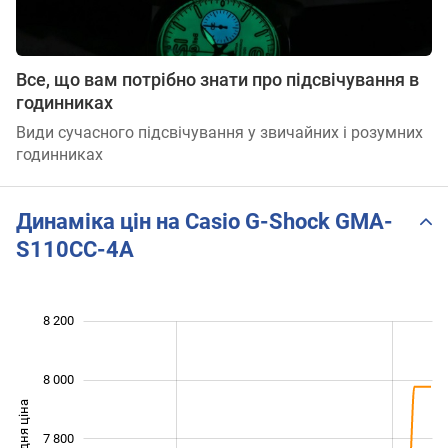
Все, що вам потрібно знати про підсвічування в
годинниках
Види сучасного підсвічування у звичайних і розумних
годинниках
Динаміка цін на Casio G-Shock GMA-
S110CC-4A
 200
 300
 500
 700
 400
 000
8 200
8 000
Середня ціна
7 800
7 400