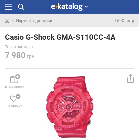
Наручні годинники
Фільтр
Шукали
раніше
Casio G-Shock GMA-S110CC-4A
Товар застарів
7 980
грн.
в порівняння
в список