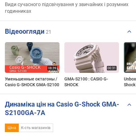
Види сучасного підсвічування у звичайних і розумних
годинниках
Відеоогляди
21
Уменьшенные октагоны /
GMA-S2100 : CASIO G-
Unbox
Casio G-SHOCK GMA-S2100
SHOCK
Shock
Динаміка цін на Casio G-Shock GMA-
S2100GA-7A
Ціна
К-сть магазинів