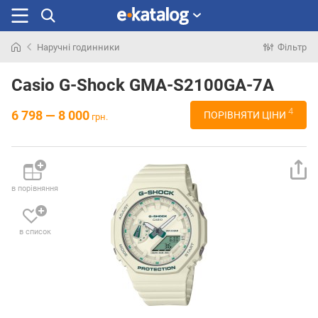
Наручні годинники
Фільтр
Шукали
раніше
Casio G-Shock GMA-S2100GA-7A
4
6 798 — 8 000
ПОРІВНЯТИ ЦІНИ
грн.
в порівняння
в список