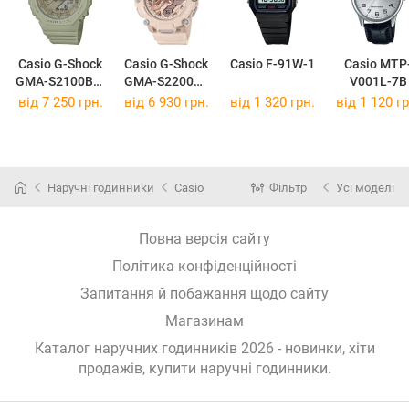
Casio G-Shock
Casio G-Shock
Casio F-91W-1
Casio MTP
GMA-S2100BA-
GMA-S2200M-
V001L-7B
3A
4A
від 7 250 грн.
від 6 930 грн.
від 1 320 грн.
від 1 120 гр
Наручні годинники
Casio
Фільтр
Усі моделі
Повна версія сайту
Політика конфіденційності
Запитання й побажання щодо сайту
Магазинам
Каталог наручних годинників 2026 - новинки, хіти
продажів,
купити наручні годинники
.