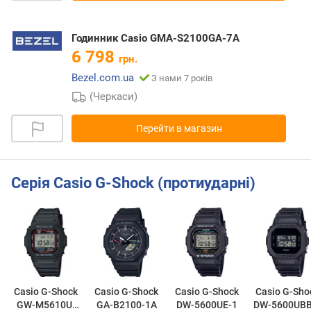
Годинник Casio GMA-S2100GA-7A
6 798
грн.
Bezel.com.ua
З нами 7 років
(Черкаси)
Перейти в магазин
Серія Casio G-Shock (протиударні)
Casio G-Shock
Casio G-Shock
Casio G-Shock
Casio G-Sho
GW-M5610U-
GA-B2100-1A
DW-5600UE-1
DW-5600UBB