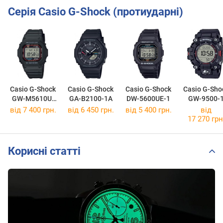
Серія Casio G-Shock (протиударні)
Casio G-Shock
Casio G-Shock
Casio G-Shock
Casio G-Sho
GW-M5610U-
GA-B2100-1A
DW-5600UE-1
GW-9500-
1E
від 7 400 грн.
від 6 450 грн.
від 5 400 грн.
від
17 270 грн
Корисні статті