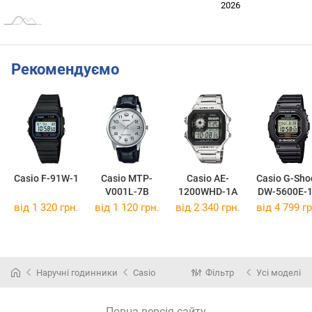
2024
2025
2028
2026
L
Рекомендуємо
Casio F-91W-1
Casio MTP-
Casio AE-
Casio G-Sho
V001L-7B
1200WHD-1A
DW-5600E-
від 1 320 грн.
від 1 120 грн.
від 2 340 грн.
від 4 799 гр
Наручні годинники
Casio
Фільтр
Усі моделі
Повна версія сайту