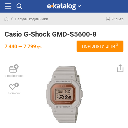
Наручні годинники
Фільтр
Шукали
раніше
Casio G-Shock GMD-S5600-8
3
7 440 — 7 799
ПОРІВНЯТИ ЦІНИ
грн.
в порівняння
в список