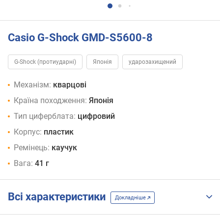
Casio G-Shock GMD-S5600-8
G-Shock (протиударні)
Японія
ударозахищений
Механізм:
кварцові
Країна походження:
Японія
Тип циферблата:
цифровий
Корпус:
пластик
Ремінець:
каучук
Вага:
41 г
Всі характеристики
Докладніше