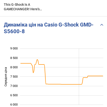
This G-Shock Is A
GAMECHANGER! Here's
Why! #GMD-S5600
Динаміка цін на Casio G-Shock GMD-
S5600-8
9 000
 000
 500
 500
8 500
8 000
Середня ціна
7 500
6 000
7 000
6 500
6 000