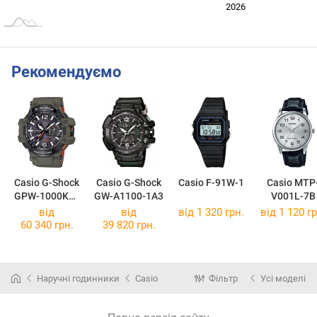
2024
2025
2028
2026
L
Рекомендуємо
Casio G-Shock
Casio G-Shock
Casio F-91W-1
Casio MTP
GPW-1000KH-
GW-A1100-1A3
V001L-7B
3A
від
від
від 1 320 грн.
від 1 120 гр
60 340 грн.
39 820 грн.
Наручні годинники
Casio
Фільтр
Усі моделі