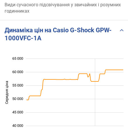
Види сучасного підсвічування у звичайних і розумних
годинниках
Динаміка цін на Casio G-Shock GPW-
1000VFC-1A
65 000
 000
 000
 000
60 000
Середня ціна
55 000
40 000
50 000
45 000
40 000