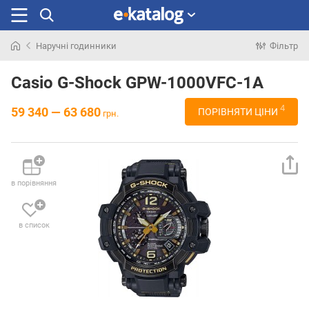
Наручні годинники
Фільтр
Шукали
раніше
Casio G-Shock GPW-1000VFC-1A
4
59 340 — 63 680
ПОРІВНЯТИ ЦІНИ
грн.
в порівняння
в список