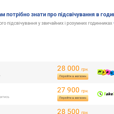
ам потрібно знати про підсвічування в год
го підсвічування у звичайних і розумних годинниках
28 000
грн.
ь
Перейти в магазин
27 900
грн.
итись
Перейти в магазин
28 500
грн.