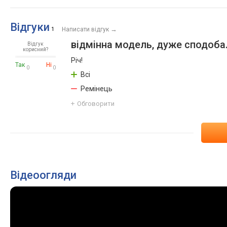
брас
Япон
Відгуки
→
1
Написати відгук
відмінна модель, дуже сподоб
Відгук
корисний?
Річ!
Так
Ні
0
0
Всі
Ремінець
Обговорити
Відеоогляди