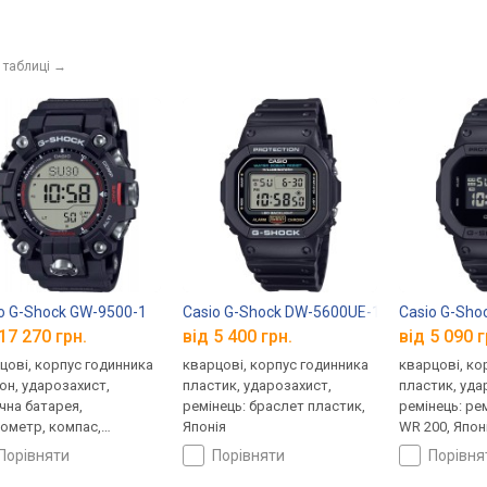
 таблиці
→
o G-Shock GW-9500-1
Casio G-Shock DW-5600UE-1
Casio G-Sh
17 270 грн.
від 5 400 грн.
від 5 090 г
цові, корпус годинника
кварцові, корпус годинника
кварцові, ко
он, ударозахист,
пластик, ударозахист,
пластик, уда
чна батарея,
ремінець: браслет пластик,
ремінець: ре
ометр, компас,
Японія
WR 200, Япон
томір, барометр,
порівняти
порівняти
порівн
овий час, ремінець: