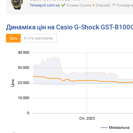
Timespot.com.ua
З нами 2 роки
(Харків)
Поскарж
Динаміка цін на Casio G-Shock GST-B10
Ціна
К-сть магазинів
-10 000
-20 000
15 000
50 000
-5 000
5 000
40 000
30 000
Ціна
20 000
10 000
10 000
0
Січ. 2027
Лип.
Січ. 2025
L
Мінімальна