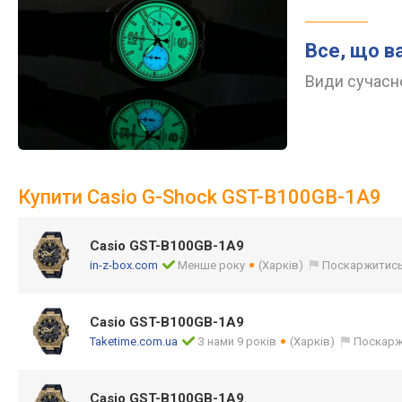
Все, що в
Види сучасно
Купити Casio G-Shock GST-B100GB-1A9
Casio GST-B100GB-1A9
in-z-box.com
Менше року
(Харків)
Поскаржитис
Casio GST-B100GB-1A9
Taketime.com.ua
З нами 9 років
(Харків)
Поскарж
Casio GST-B100GB-1A9