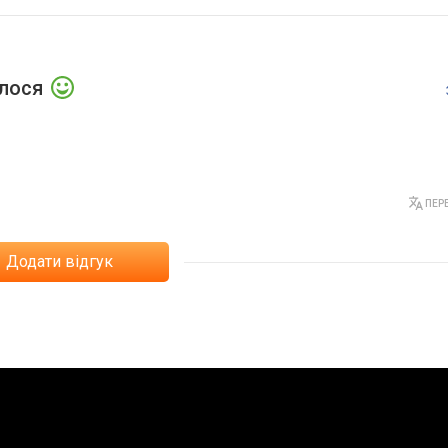
лет пластик, WR 200,
ія
алося
ПЕРЕ
Додати відгук