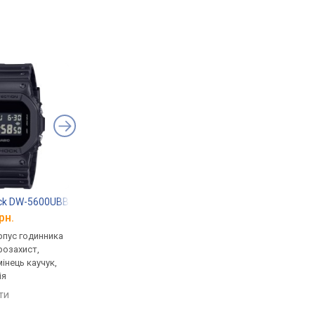
ock DW-5600UBB-1
Casio G-Shock GST-B100D-1A
Casio G-Shock GA-B
рн.
від 17 838 грн.
від 8 790 грн.
рпус годинника
кварцові, корпус годинника
кварцові, корпус го
розахист,
пластик, ударозахист,
карбон, ударозахист,
мінець каучук,
сонячна батарея, світовий
сонячна батарея, сві
ія
час, Bluetooth, ремінець:
час, Bluetooth, реміне
браслет сталь, WR 200,
ремінець каучук, WR 
яти
порівняти
порівняти
Японія
Японія