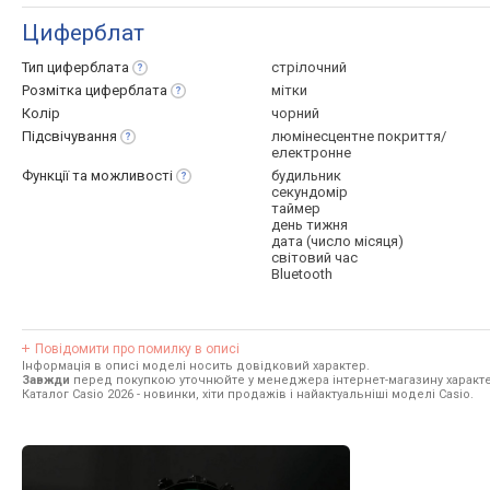
Циферблат
Тип
циферблата
стрілочний
Розмітка
циферблата
мітки
Колір
чорний
Підсвічування
люмінесцентне покриття/
електронне
Функції та
можливості
будильник
секундомір
таймер
день тижня
дата (число місяця)
світовий час
Bluetooth
Повідомити про помилку в описі
Інформація в описі моделі носить довідковий характер.
Завжди
перед покупкою уточнюйте у менеджера інтернет-магазину характе
Каталог Casio 2026
- новинки, хіти продажів і найактуальніші моделі Casio.