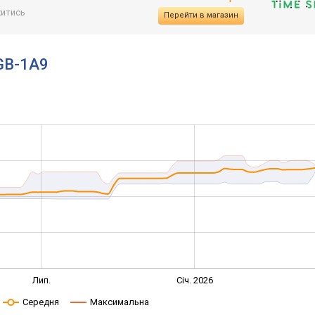
итись
Перейти в магазин
0GB-1A9
Лип.
Січ. 2026
Середня
Максимальна