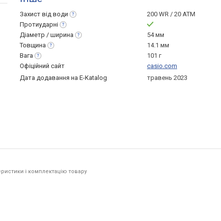
Захист від
води
200 WR / 20 ATM
Протиударні
Діаметр /
ширина
54 мм
Товщина
14.1 мм
Вага
101 г
Офіційний сайт
casio.com
Дата додавання на E-Katalog
травень 2023
ристики і комплектацію товару