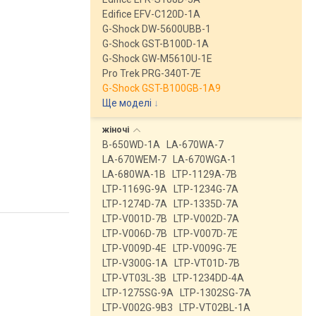
Edifice EFV-C120D-1A
G-Shock DW-5600UBB-1
G-Shock GST-B100D-1A
G-Shock GW-M5610U-1E
Pro Trek PRG-340T-7E
G-Shock GST-B100GB-1A9
Ще моделі
↓
жіночі
B-650WD-1A
LA-670WA-7
LA-670WEM-7
LA-670WGA-1
LA-680WA-1B
LTP-1129A-7B
LTP-1169G-9A
LTP-1234G-7A
LTP-1274D-7A
LTP-1335D-7A
LTP-V001D-7B
LTP-V002D-7A
LTP-V006D-7B
LTP-V007D-7E
LTP-V009D-4E
LTP-V009G-7E
LTP-V300G-1A
LTP-VT01D-7B
LTP-VT03L-3B
LTP-1234DD-4A
LTP-1275SG-9A
LTP-1302SG-7A
LTP-V002G-9B3
LTP-VT02BL-1A