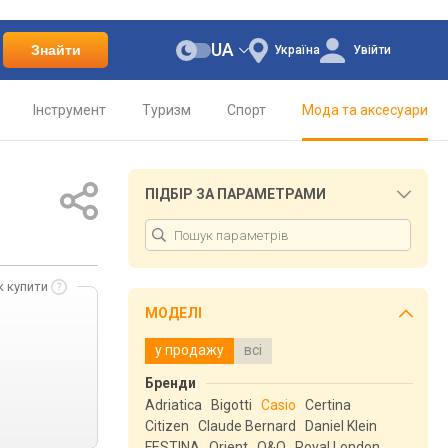
UA
Знайти
Україна
Увійти
Інструмент
Туризм
Спорт
Мода та аксесуари
ПІДБІР ЗА ПАРАМЕТРАМИ
к купити
МОДЕЛІ
у продажу
всі
Бренди
Adriatica
Bigotti
Casio
Certina
Citizen
Claude Bernard
Daniel Klein
FESTINA
Orient
Q&Q
Royal London