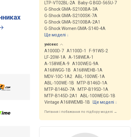
LTP-VT02BL-2A
Baby-G BGD-565U-7
G-Shock GMA-S2100BA-3A
G-Shock GMA-S2100SK-7A
инниках
G-Shock GMA-S2100BA-2A1
G-Shock Women GMA-S140-4A
Ще моделі
↓
унісекс
A1000D-7
A1100D-1
F-91WS-2
LF-20W-1A
A-158WEA-1
A-158WEA-9
A100WEG-9A
A168WGG-1B
A168WEHB-1A
MDV-10C-1A2
ABL-100WE-1A
ABL-100WE-1B
MTP-B146D-1A
MTP-B146D-7A
MTP-B195D-1A
MTP-B145D-2A1
ABL-100WEGG-1B
Vintage A168WEMB-1B
Ще моделі
↓
Питання і побажання по підбору моделі →