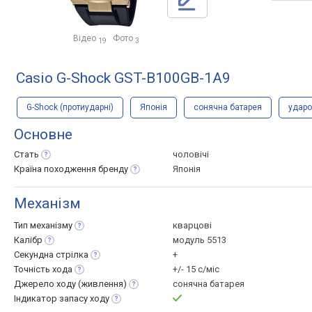
Відео
Фото
19
3
Casio G-Shock GST-B100GB-1A9
G-Shock (протиударні)
Японія
сонячна батарея
удар
Основне
Стать
чоловічі
Країна походження
бренду
Японія
Механізм
Тип
механізму
кварцові
Калібр
модуль 5513
Секундна
стрілка
+
Точність
хода
+/- 15 с/міс
Джерело ходу
(живлення)
сонячна батарея
Індикатор запасу
ходу