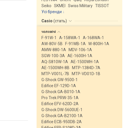
Seiko
SKMEI
Swiss Military
TISSOT
Усі бренди
Casio
(
стать
)
чоловічі
F-91W-1
A-158WA-1
A-168WA-1
AW-80V-5B
F-91WB-1A
W-800H-1A
AMW-880-1A
MDV-106-1A
SGW-100-3A
AE-1600H-1A
AQ-S810W-1A
AE-1500WH-1A
AE-1500WH-8B
MTP-1384D-7A
MTP-V001L-7B
MTP-VD01D-1B
G-Shock GW-9500-1
Edifice EF-129D-1A
G-Shock GA-B010-1A
Pro Trek PRW-35-1A
Edifice EFV-620D-2A
G-Shock DW-5600UE-1
G-Shock GA-B2100-1A
Edifice ECB-950DB-2A
Edifice EFR-S108D-3A