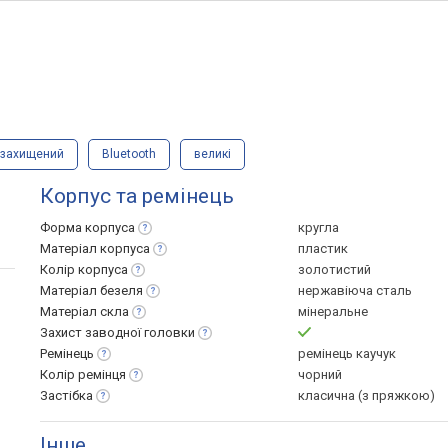
озахищений
Bluetooth
великі
Корпус та ремінець
Форма
корпуса
кругла
Матеріал
корпуса
пластик
Колір
корпуса
золотистий
Матеріал
безеля
нержавіюча сталь
Матеріал
скла
мінеральне
Захист заводної
головки
Ремінець
ремінець каучук
Колір
ремінця
чорний
Застібка
класична (з пряжкою)
Інше