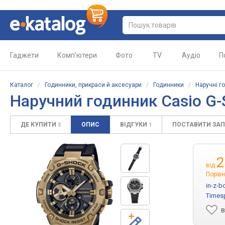
Гаджети
Комп'ютери
Фото
TV
Аудіо
П
Каталог
/
Годинники, прикраси й аксесуари
/
Годинники
/
Наручні г
Наручний годинник Casio G
ДЕ КУПИТИ
ОПИС
ВІДГУКИ
ПОСТАВИТИ ЗА
3
1
2
від
Порівн
in-z-b
Times
в