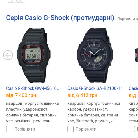
Серія Casio G-Shock (протиударні)
Порівняти в
Casio G-Shock GW-M5610U-1E
Casio G-Shock GA-B2100-1A
Casi
від 7 400 грн.
від 6 412 грн.
від 
кварцові, корпус годинника
кварцові, корпус годинника
квар
пластик, ударозахист,
карбон, ударозахист,
карб
сонячна батарея, світовий
сонячна батарея, світовий
соня
час, ремінець: ремінець
час, Bluetooth, ремінець:
терм
каучук, WR 200, Японія
браслет пластик, WR 200,
висо
порівняти
порівняти
Японія
світ