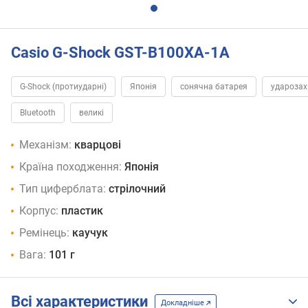
Casio G-Shock GST-B100XA-1A
G-Shock (протиударні)
Японія
сонячна батарея
удароза
Bluetooth
великі
Механізм:
кварцові
Країна походження:
Японія
Тип циферблата:
стрілочний
Корпус:
пластик
Ремінець:
каучук
Вага:
101 г
Всі характеристики
Докладніше