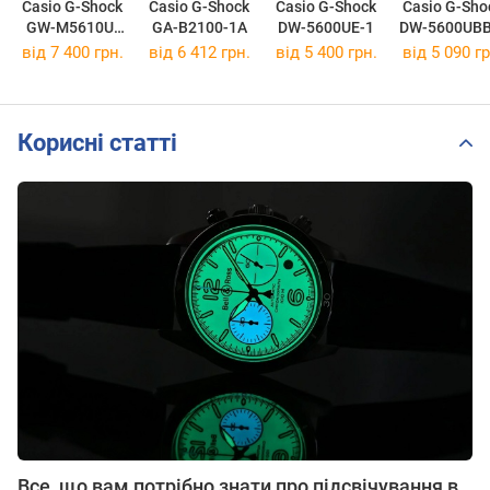
Casio G-Shock
Casio G-Shock
Casio G-Shock
Casio G-Sho
GW-M5610U-
GA-B2100-1A
DW-5600UE-1
DW-5600UBB
1E
від 7 400 грн.
від 6 412 грн.
від 5 400 грн.
від 5 090 гр
Корисні статті
Все, що вам потрібно знати про підсвічування в