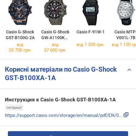
Casio G-Shock
Casio G-Shock
Casio F-91W-1
Casio MTP
GST-B100G-2A
GW-A1100KH-
V001L-7B
3A
від
від
від 1 320 грн.
від 1 120 гр
35 700 грн.
37 600 грн.
Корисні матеріали по Casio G-Shock
GST-B100XA-1A
Инструкция к Casio G-Shock GST-B100XA-1A
інструкції
https://support.casio.com/storage/en/manual/pdf/EN/009/qw55...