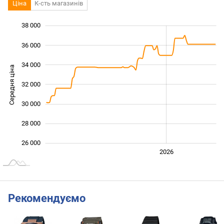
Ціна
К-сть магазинів
38 000
 000
 000
 000
36 000
34 000
Середня ціна
32 000
26 000
30 000
28 000
26 000
2024
2025
2028
2026
L
Рекомендуємо