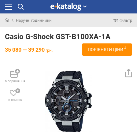
Наручні годинники
Фільтр
Шукали
раніше
Casio G-Shock GST-B100XA-1A
4
35 080 — 39 290
ПОРІВНЯТИ ЦІНИ
грн.
в порівняння
в список