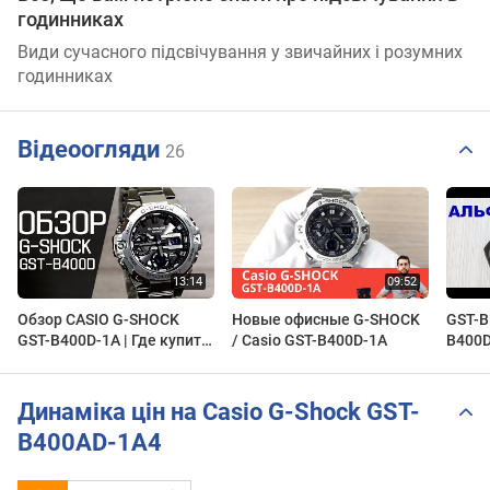
годинниках
Види сучасного підсвічування у звичайних і розумних
годинниках
Відеоогляди
26
Обзор CASIO G-SHOCK
Новые офисные G-SHOCK
GST-B100
GST-B400D-1A | Где купить
/ Casio GST-B400D-1A
B400
со скидкой
Динаміка цін на Casio G-Shock GST-
B400AD-1A4