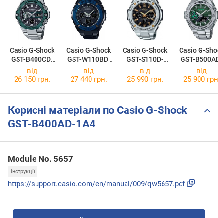
Casio G-Shock
Casio G-Shock
Casio G-Shock
Casio G-Sho
GST-B400CD-
GST-W110BD-
GST-S110D-
GST-B500A
1A3
1A2
1A9
3A
від
від
від
від
26 150 грн.
27 440 грн.
25 990 грн.
25 900 грн
Корисні матеріали по Casio G-Shock
GST-B400AD-1A4
Module No. 5657
інструкції
https://support.casio.com/en/manual/009/qw5657.pdf