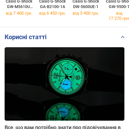
Casio G-Shock
Casio G-Shock
Casio G-Shock
Casio G-Sho
GW-M5610U-
GA-B2100-1A
DW-5600UE-1
GW-9500-
1E
від 7 400 грн.
від 6 450 грн.
від 5 400 грн.
від
17 270 грн
Корисні статті
Все, що вам потрібно знати про підсвічування в