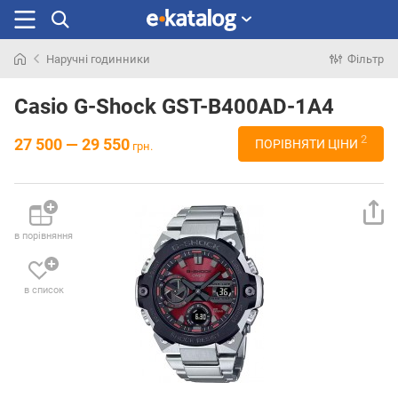
Наручні годинники
Фільтр
Шукали
раніше
Casio G-Shock GST-B400AD-1A4
2
27 500 — 29 550
ПОРІВНЯТИ ЦІНИ
грн.
в порівняння
в список