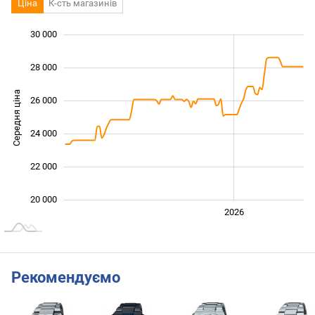
Ціна
К-сть магазинів
30 000
 000
 000
 000
28 000
Середня ціна
26 000
20 000
24 000
22 000
20 000
2024
2025
2028
2026
L
Рекомендуємо