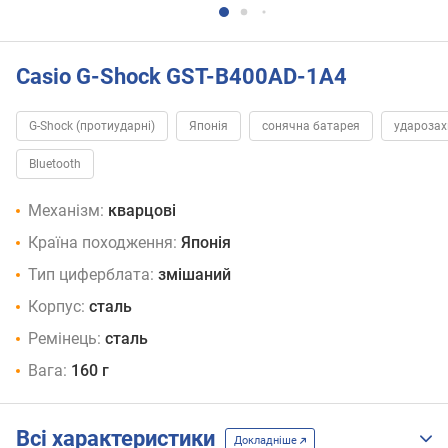
Casio G-Shock GST-B400AD-1A4
G-Shock (протиударні)
Японія
сонячна батарея
удароза
Bluetooth
Механізм:
кварцові
Країна походження:
Японія
Тип циферблата:
змішаний
Корпус:
сталь
Ремінець:
сталь
Вага:
160 г
Всі характеристики
Докладніше