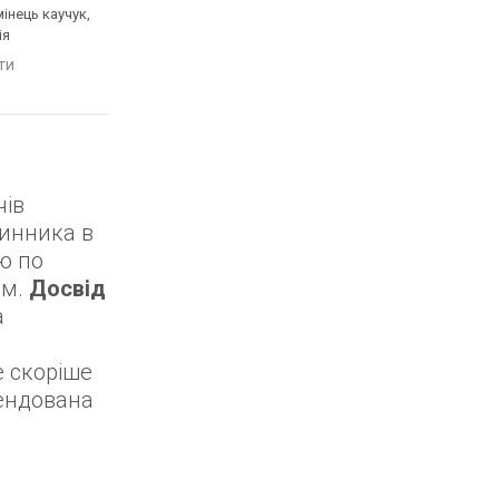
мінець каучук,
сонячна батарея, світовий
сонячна батарея, сві
ія
час, Bluetooth, ремінець:
час, Bluetooth, реміне
браслет сталь, WR 200,
ремінець каучук, WR 
яти
порівняти
порівняти
Японія
Японія
чів
инника в
ю по
ам.
Досвід
а
е скоріше
мендована