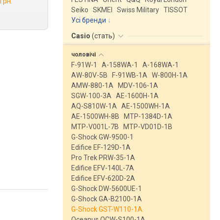
грн.
Seiko
SKMEI
Swiss Military
TISSOT
Усі бренди
Casio
(
стать
)
чоловічі
F-91W-1
A-158WA-1
A-168WA-1
AW-80V-5B
F-91WB-1A
W-800H-1A
AMW-880-1A
MDV-106-1A
SGW-100-3A
AE-1600H-1A
AQ-S810W-1A
AE-1500WH-1A
AE-1500WH-8B
MTP-1384D-1A
MTP-V001L-7B
MTP-VD01D-1B
G-Shock GW-9500-1
Edifice EF-129D-1A
Pro Trek PRW-35-1A
Edifice EFV-140L-7A
Edifice EFV-620D-2A
G-Shock DW-5600UE-1
G-Shock GA-B2100-1A
G-Shock GST-W110-1A
Oceanus OCW-S100-1A