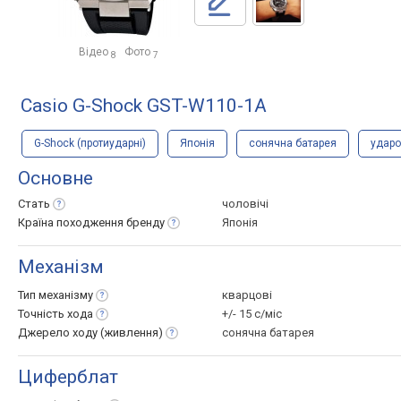
Відео
Фото
8
7
Casio G-Shock GST-W110-1A
G-Shock (протиударні)
Японія
сонячна батарея
удар
Основне
Стать
чоловічі
Країна походження
бренду
Японія
Механізм
Тип
механізму
кварцові
Точність
хода
+/- 15 с/міс
Джерело ходу
(живлення)
сонячна батарея
Циферблат