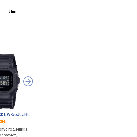
Лип.
ock DW-5600UBB-1
Casio G-Shock GST-B100D-1A
Casio G-Shock GA-B
рн.
від 19 500 грн.
від 8 784 грн.
рпус годинника
кварцові, корпус годинника
кварцові, корпус го
розахист,
пластик, ударозахист,
карбон, ударозахист,