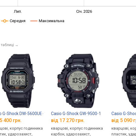
Лип.
Січ. 2026
Середня
Максимальна
 таблиці
→
o G-Shock DW-5600UE-1
Casio G-Shock GW-9500-1
Casio G-Sh
5 400 грн.
від 17 270 грн.
від 5 090 г
цові, корпус годинника
кварцові, корпус годинника
кварцові, ко
тик, ударозахист,
карбон, ударозахист,
пластик, уда