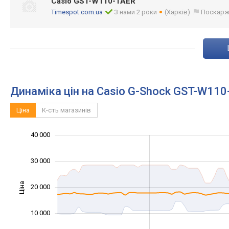
Casio GST-W110-1AER
Timespot.com.ua
З нами 2 роки
(Харків)
Поскарж
Динаміка цін на Casio G-Shock GST-W110
Ціна
К-сть магазинів
-10 000
-20 000
15 000
50 000
-5 000
5 000
40 000
30 000
Ціна
20 000
10 000
10 000