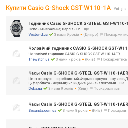
Купити Casio G-Shock GST-W110-1A
Усі ціни
Годинник Casio G-SHOCK G-STEEL GST-W110-
Скло - мінеральне; Версія - Сп
... ще
Vector-d.ua
З нами 9 років
(Дніпро)
Поскаржити
Чоловічий годинник CASIO G-SHOCK GST-W11
Чоловічий годинник CASIO G-SHOCK GST-W110-1AER
Thewatch.ua
З нами 7 років
(Київ)
Поскаржитись
Часы Casio G-SHOCK G-STEEL GST-W110-1AE
Цвет корпуса - серебристый;Фор
ма корпуса - круглые;Д
циферблата - черный;Тип индикации - аналоговый
... ще
Deka.ua
З нами 9 років
(Київ)
Поскаржитись
Часы Casio G-SHOCK G-STEEL GST-W110-1AE
Secunda.com.ua
З нами 8 років
(Київ)
Поскаржит