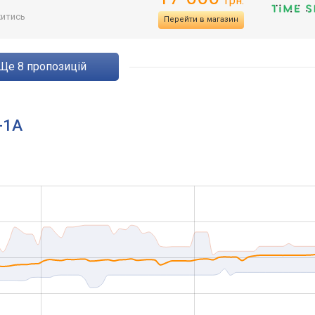
грн.
итись
Перейти в магазин
ще
8
пропозицій
-1A