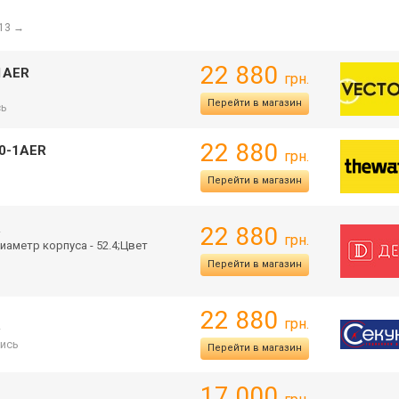
 13
→
22 880
1AER
грн.
Перейти в магазин
сь
22 880
0-1AER
грн.
Перейти в магазин
R
22 880
грн.
иаметр корпуса - 52.4;Цвет
Перейти в магазин
22 880
грн.
R
ись
Перейти в магазин
17 000