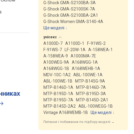
G-Shock GMA-S2100BA-3A
G-Shock GMA-S2100SK-7A
в
G-Shock GMA-S2100BA-2A1
G-Shock Women GMA-S140-4A
Ще моделі
↓
унісекс
A1000D-7
A1100D-1
F-91WS-2
F-91WS-7
LF-20W-1A
A-158WEA-1
A-158WEA-9
A1000MA-7E
A100WEG-9A
A168WGG-1A
A168WGG-1B
A168WEHB-1A
MDV-10C-1A2
ABL-100WE-1A
ABL-100WE-1B
MTP-B145G-9A
MTP-B146D-1A
MTP-B146D-7A
инниках
MTP-B195D-1A
MTP-B195D-3A
MTP-B195D-7A
MTP-B145D-2A1
MTP-B145D-2A2
ABL-100WEGG-1B
Vintage A168WEMB-1B
Ще моделі
↓
Питання і побажання по підбору моделі →