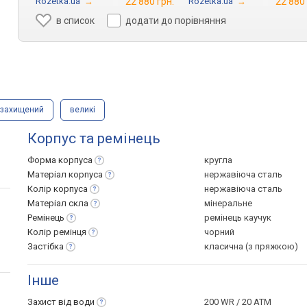
Rozetka.ua
→
22 880 грн.
Rozetka.ua
→
22 880 
в список
додати до порівняння
озахищений
великі
Корпус та ремінець
Форма
корпуса
кругла
Матеріал
корпуса
нержавіюча сталь
Колір
корпуса
нержавіюча сталь
Матеріал
скла
мінеральне
Ремінець
ремінець каучук
Колір
ремінця
чорний
Застібка
класична (з пряжкою)
Інше
Захист від
води
200 WR / 20 ATM