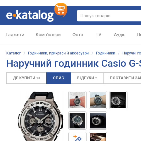
Гаджети
Комп'ютери
Фото
TV
Аудіо
П
Каталог
/
Годинники, прикраси й аксесуари
/
Годинники
/
Наручні г
Наручний годинник Casio G
ДЕ КУПИТИ
ОПИС
ВІДГУКИ
ПОСТАВИТИ З
13
2