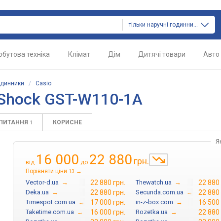
тільки наручні годинники
обутова техніка
Клімат
Дім
Дитячі товари
Авто
одинники
/
Casio
-Shock GST-W110-1A
АПИТАННЯ
КОРИСНЕ
1
Я
16 000
22 880
грн.
від
до
Порівняти ціни
→
13
Vector-d.ua
→
22 880 грн.
Thewatch.ua
→
22 880 
Deka.ua
→
22 880 грн.
Secunda.com.ua
→
22 880 
Timespot.com.ua
→
17 000 грн.
in-z-box.com
→
16 500 
Taketime.com.ua
→
16 000 грн.
Rozetka.ua
→
22 880 