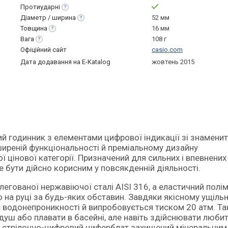
Протиударні
Діаметр /
ширина
52 мм
Товщина
16 мм
Вага
108 г
Офіційний сайт
casio.com
Дата додавання на E-Katalog
жовтень 2015
зширеній функціональності й преміальному дизайну
 цінової категорії. Призначений для сильних і впевнених 
е бути дійсно корисним у повсякденній діяльності.
егованої нержавіючої сталі AISI 316, а еластичний полі
 на руці за будь-яких обставин. Завдяки якісному ущіл
 водонепроникності й випробовується тиском 20 атм. Та
душ або плавати в басейні, але навіть здійснювати люби
ий стрілочно-цифровий циферблат захищений мінеральним