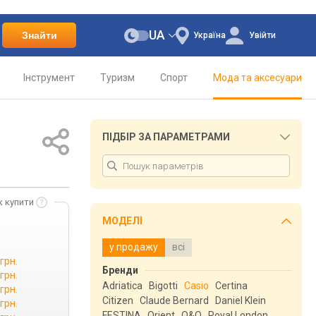
UA
Знайти
Україна
Увійти
Інструмент
Туризм
Спорт
Мода та аксесуари
ПІДБІР ЗА ПАРАМЕТРАМИ
к купити
МОДЕЛІ
у продажу
всі
грн.
Бренди
грн.
Adriatica
Bigotti
Casio
Certina
грн.
Citizen
Claude Bernard
Daniel Klein
грн.
FESTINA
Orient
Q&Q
Royal London