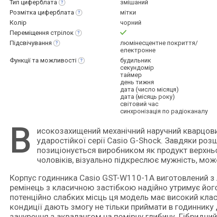
Тип
циферблата
змішаний
Розмітка
циферблата
мітки
Колір
чорний
Переміщення
стрілок
Підсвічування
люмінесцентне покриття/
електронне
Функції та
можливості
будильник
секундомір
таймер
день тижня
дата (число місяця)
дата (місяць року)
світовий час
синхронізація по радіоканалу
В
исокозахищений механічний наручний кварцовий годинник з елементами цифрової індикації зі знаменитої
ударостійкої серії Casio G-Shock. Завдяки ро
позиціонується виробником як продукт верхньої
чоловіків, візуально підкреслює мужність, мож
Корпус годинника Casio GST-W110-1A виготовлений з л
ремінець з класичною застібкою надійно утримує його
потенційно слабких місць ця модель має високий клас
кондиції дають змогу не тільки приймати в годиннику 
занурення з аквалангом на помірну глибину. Гібридн