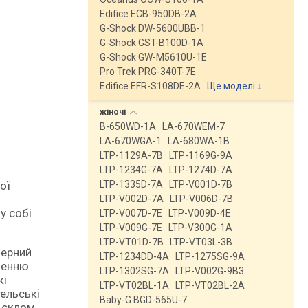
Edifice ECB-950DB-2A
G-Shock DW-5600UBB-1
G-Shock GST-B100D-1A
G-Shock GW-M5610U-1E
Pro Trek PRG-340T-7E
Edifice EFR-S108DE-2A
Ще моделі
↓
жіночі
B-650WD-1A
LA-670WEM-7
LA-670WGA-1
LA-680WA-1B
LTP-1129A-7B
LTP-1169G-9A
LTP-1234G-7A
LTP-1274D-7A
LTP-1335D-7A
LTP-V001D-7B
LTP-V002D-7A
LTP-V006D-7B
у собі
LTP-V007D-7E
LTP-V009D-4E
LTP-V009G-7E
LTP-V300G-1A
LTP-VT01D-7B
LTP-VT03L-3B
мерний
LTP-1234DD-4A
LTP-1275SG-9A
ьненню
LTP-1302SG-7A
LTP-V002G-9B3
кі
LTP-VT02BL-1A
LTP-VT02BL-2A
тельські
Baby-G BGD-565U-7
 склом