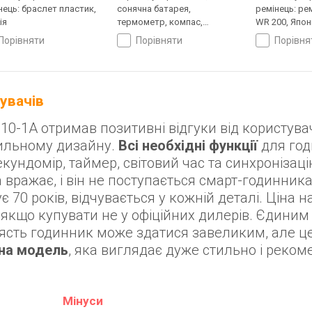
нець: браслет пластик,
сонячна батарея,
ремінець: ре
ія
термометр, компас,
WR 200, Япон
висотомір, барометр,
порівняти
порівняти
порівн
світовий час, ремінець:
браслет пластик, WR 200,
Японія
тувачів
0-1A отримав позитивні відгуки від користува
тильному дизайну.
Всі необхідні функції
для год
кундомір, таймер, світовий час та синхронізаці
вражає, і він не поступається смарт-годинник
 70 років, відчувається у кожній деталі. Ціна н
якщо купувати не у офіційних дилерів. Єдиним
'ясть годинник може здатися завеликим, але ц
нна модель
, яка виглядає дуже стильно і реко
Мінуси