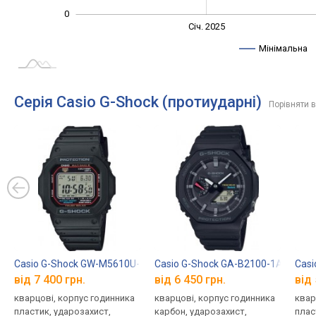
0
Січ. 2027
Лип.
Січ. 2025
L
Мінімальна
Серія Casio G-Shock (протиударні)
Порівняти в
Casio G-Shock GW-M5610U-1E
Casio G-Shock GA-B2100-1A
Casi
від 7 400 грн.
від 6 450 грн.
від 
кварцові, корпус годинника
кварцові, корпус годинника
квар
пластик, ударозахист,
карбон, ударозахист,
плас