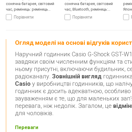
сонячна батарея, світовий
сонячна батарея, світовий
ремі
час, ремінець: ремінець
час, Bluetooth, ремінець:
Япон
каучук, WR 200, Японія
браслет пластик, WR 200,
порівняти
порівняти
Японія
Огляд моделі на основі відгуків корис
Наручний годинник Casio G-Shock GST-W11
завдяки своїм численним функціям та с
ньому присутні, включаючи будильник, се
радіоканалу.
Зовнішній вигляд
годинника 
Casio
у виробництві годинників, що налічує
годинник є досить адекватною, особливо 
зауваженням є те, що для маленьких зап
перевага, ніж недолік. Загалом, це
відмі
для чоловіків.
Переваги