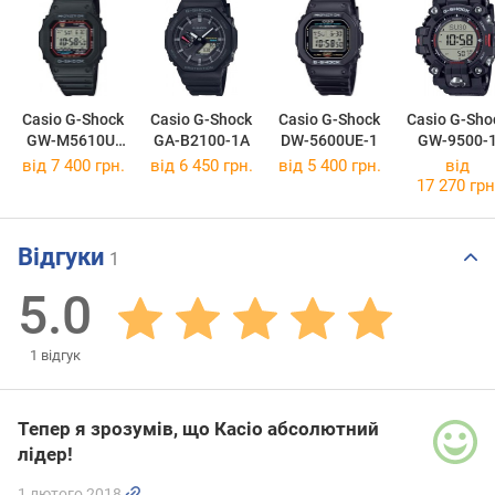
Casio G-Shock
Casio G-Shock
Casio G-Shock
Casio G-Sho
GW-M5610U-
GA-B2100-1A
DW-5600UE-1
GW-9500-
1E
від 7 400 грн.
від 6 450 грн.
від 5 400 грн.
від
17 270 грн
Відгуки
1
5.0
1
відгук
Тепер я зрозумів, що Касіо абсолютний
лідер!
1 лютого 2018