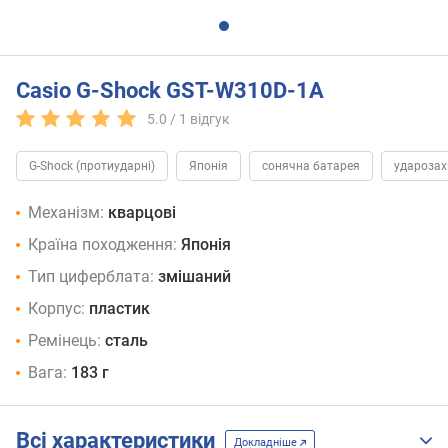
Casio G-Shock GST-W310D-1A
5.0 /
1
відгук
G-Shock (протиударні)
Японія
сонячна батарея
удароза
Механізм:
кварцові
Країна походження:
Японія
Тип циферблата:
змішаний
Корпус:
пластик
Ремінець:
сталь
Вага:
183 г
Всі характеристики
Докладніше