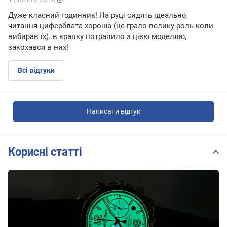
Дуже класний годинник! На руці сидять ідеально,
читання циферблата хороша (це грало велику роль коли
вибирав їх). в крапку потрапило з цією моделлю,
закохався в них!
Всі відгуки
Написати відгук
Корисні статті