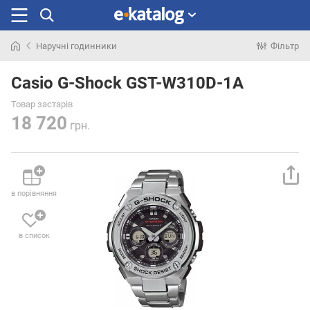
Наручні годинники
Фільтр
Шукали
раніше
Casio G-Shock GST-W310D-1A
Товар застарів
18 720
грн.
в порівняння
в список