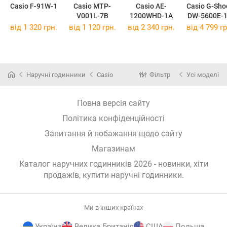
Casio F-91W-1
Casio MTP-
Casio AE-
Casio G-Sho
V001L-7B
1200WHD-1A
DW-5600E-
від 1 320 грн.
від 1 120 грн.
від 2 340 грн.
від 4 799 гр
Наручні годинники
Casio
Фільтр
Усі моделі
Повна версія сайту
Політика конфіденційності
Запитання й побажання щодо сайту
Магазинам
Каталог наручних годинників 2026 - новинки, хіти
продажів,
купити наручні годинники
.
Ми в інших країнах
Україна
Велика Британія
США
Польща