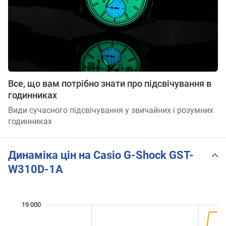
Все, що вам потрібно знати про підсвічування в
годинниках
Види сучасного підсвічування у звичайних і розумних
годинниках
Динаміка цін на Casio G-Shock GST-
W310D-1A
19 000
 000
 000
 000