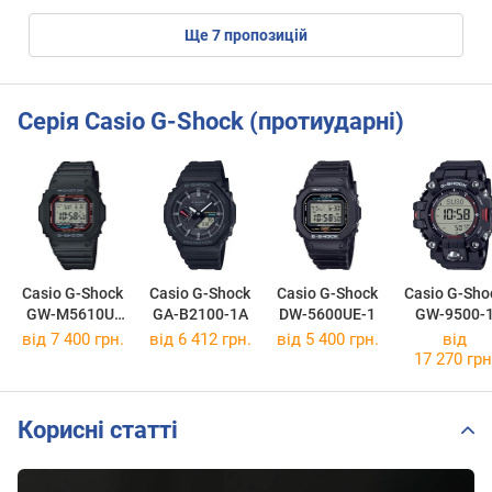
ще
7
пропозицій
Серія Casio G-Shock (протиударні)
Casio G-Shock
Casio G-Shock
Casio G-Shock
Casio G-Sho
GW-M5610U-
GA-B2100-1A
DW-5600UE-1
GW-9500-
1E
від 7 400 грн.
від 6 412 грн.
від 5 400 грн.
від
17 270 грн
Корисні статті