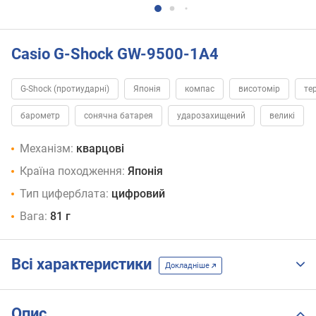
Casio G-Shock GW-9500-1A4
G-Shock (протиударні)
Японія
компас
висотомір
те
барометр
сонячна батарея
ударозахищений
великі
Механізм:
кварцові
Країна походження:
Японія
Тип циферблата:
цифровий
Вага:
81 г
Всі характеристики
Докладніше
Опис