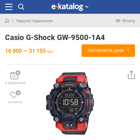
Наручні годинники
Фільтр
Шукали
раніше
Casio G-Shock GW-9500-1A4
12
16 000 — 31 155
ПОРІВНЯТИ ЦІНИ
грн.
в порівняння
в список