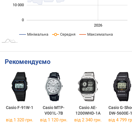
10 000
0
2024
2025
2028
2026
L
Мінімальна
Середня
Максимальна
Рекомендуємо
Casio F-91W-1
Casio MTP-
Casio AE-
Casio G-Sho
V001L-7B
1200WHD-1A
DW-5600E-
від 1 320 грн.
від 1 120 грн.
від 2 340 грн.
від 4 799 гр