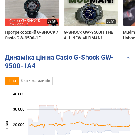
Протрековский G-SHOCK /
G-SHOCK GW-9500! | THE
Mudm
Casio GW-9500-1E
ALL NEW MUDMAN!
Unboxi
Динаміка цін на Casio G-Shock GW-
9500-1A4
Ціна
К-сть магазинів
 000
 000
 000
 000
 000
 000
40 000
30 000
Ціна
20 000
10 000