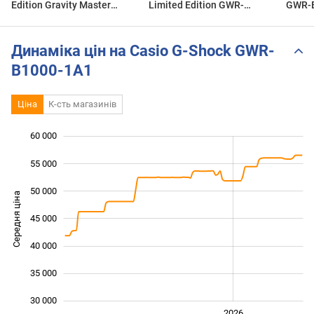
Edition Gravity Master
Limited Edition GWR-
GWR-B
GWR-B1000X-1ACR Review
B1000X-1A Unboxing and
купит
+ G-Shock Connected App
Review! Worth to buy or not?
Динаміка цін на Casio G-Shock GWR-
B1000-1A1
Ціна
К-сть магазинів
60 000
 000
 000
 000
55 000
50 000
Середня ціна
45 000
30 000
40 000
35 000
30 000
2024
2025
2028
2026
L