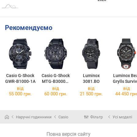
Рекомендуємо
Casio G-Shock
Casio G-Shock
Luminox
Luminox Be
GWR-B1000-1A
MTG-B3000B-
3081.BO
Grylls Surviv
1A
3741
від
від
від
від
55 000 грн.
60 000 грн.
21 500 грн.
44 450 грн
Наручні годинники
Casio
Фільтр
Усі моделі
Повна версія сайту