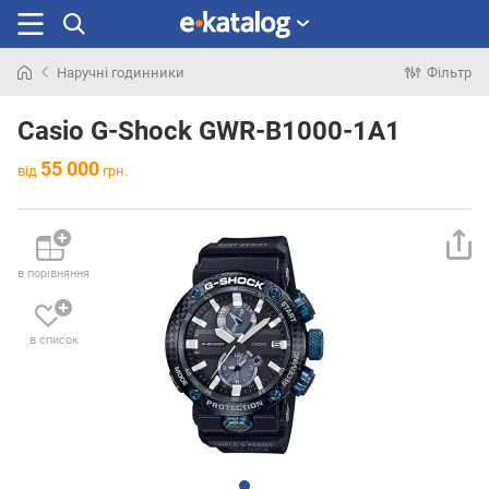
Наручні годинники
Фільтр
Шукали
раніше
Casio G-Shock GWR-B1000-1A1
55 000
від
грн.
в порівняння
в список