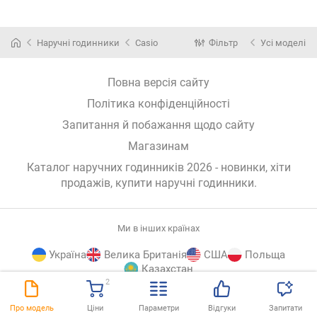
Наручні годинники
Casio
Фільтр
Усі моделі
Повна версія сайту
Політика конфіденційності
Запитання й побажання щодо сайту
Магазинам
Каталог наручних годинників 2026 - новинки, хіти
продажів,
купити наручні годинники
.
Ми в інших країнах
Україна
Велика Британія
США
Польща
Казахстан
2
E-
© E-Katalog, 2026
ВГОРУ
Про модель
Ціни
Параметри
Відгуки
Запитати
Katalog