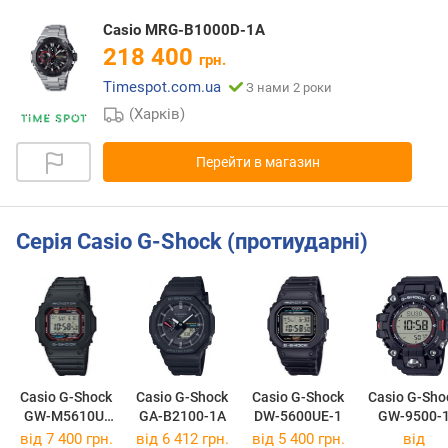
Casio MRG-B1000D-1A
218 400
грн.
Timespot.com.ua
З нами 2 роки
(Харків)
Перейти в магазин
Серія Casio G-Shock (протиударні)
Casio G-Shock
Casio G-Shock
Casio G-Shock
Casio G-Sho
GW-M5610U-
GA-B2100-1A
DW-5600UE-1
GW-9500-
1E
від 7 400 грн.
від 6 412 грн.
від 5 400 грн.
від