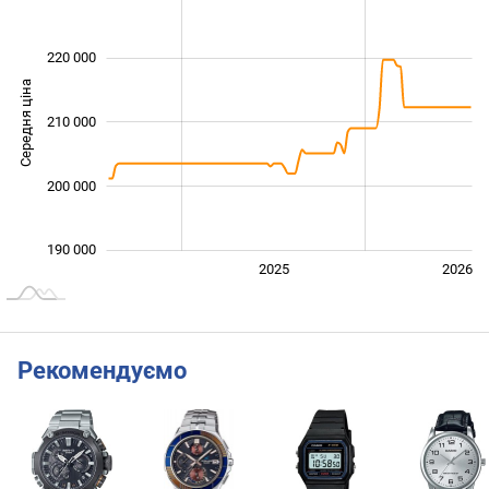
220 000
Середня ціна
210 000
190 000
200 000
190 000
2024
2027
2025
2026
L
Рекомендуємо