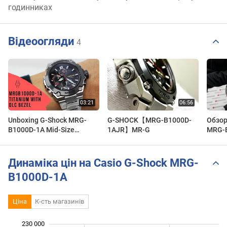
годинниках
Відеоогляди
4
Unboxing G-Shock MRG-
G-SHOCK【MRG-B1000D-
Обзор
B1000D-1A Mid-Size
1AJR】MR-G
MRG-
Titanium with DLC Bezel
Динаміка цін на Casio G-Shock MRG-
B1000D-1A
Ціна
К-сть магазинів
 000
 000
 000
 000
 000
 000
230 000