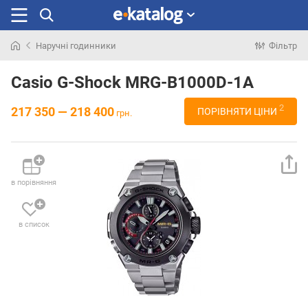
Наручні годинники
Фільтр
Шукали
раніше
Casio G-Shock MRG-B1000D-1A
2
217 350 — 218 400
ПОРІВНЯТИ ЦІНИ
грн.
в порівняння
в список