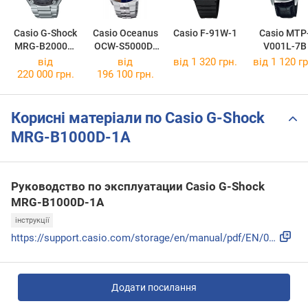
Casio G-Shock
Casio Oceanus
Casio F-91W-1
Casio MTP
MRG-B2000D-
OCW-S5000D-
V001L-7B
1A
1A
від
від
від 1 320 грн.
від 1 120 гр
220 000 грн.
196 100 грн.
Корисні матеріали по Casio G-Shock
MRG-B1000D-1A
Руководство по эксплуатации Casio G-Shock
MRG-B1000D-1A
інструкції
https://support.casio.com/storage/en/manual/pdf/EN/009/qw55...
Додати посилання