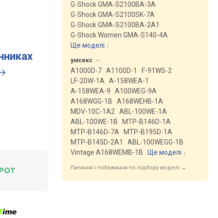
G-Shock GMA-S2100BA-3A
G-Shock GMA-S2100SK-7A
G-Shock GMA-S2100BA-2A1
G-Shock Women GMA-S140-4A
Ще моделі
↓
инниках
унісекс
A1000D-7
A1100D-1
F-91WS-2
LF-20W-1A
A-158WEA-1
A-158WEA-9
A100WEG-9A
A168WGG-1B
A168WEHB-1A
MDV-10C-1A2
ABL-100WE-1A
ABL-100WE-1B
MTP-B146D-1A
MTP-B146D-7A
MTP-B195D-1A
MTP-B145D-2A1
ABL-100WEGG-1B
Vintage A168WEMB-1B
Ще моделі
↓
Питання і побажання по підбору моделі →