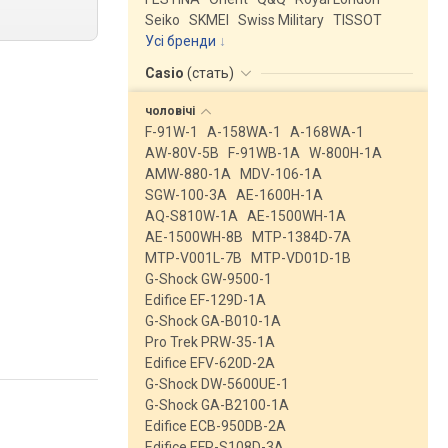
Seiko
SKMEI
Swiss Military
TISSOT
Усі бренди
Casio
(
стать
)
чоловічі
F-91W-1
A-158WA-1
A-168WA-1
AW-80V-5B
F-91WB-1A
W-800H-1A
AMW-880-1A
MDV-106-1A
SGW-100-3A
AE-1600H-1A
AQ-S810W-1A
AE-1500WH-1A
AE-1500WH-8B
MTP-1384D-7A
MTP-V001L-7B
MTP-VD01D-1B
G-Shock GW-9500-1
Edifice EF-129D-1A
G-Shock GA-B010-1A
Pro Trek PRW-35-1A
Edifice EFV-620D-2A
G-Shock DW-5600UE-1
G-Shock GA-B2100-1A
Edifice ECB-950DB-2A
Edifice EFR-S108D-3A