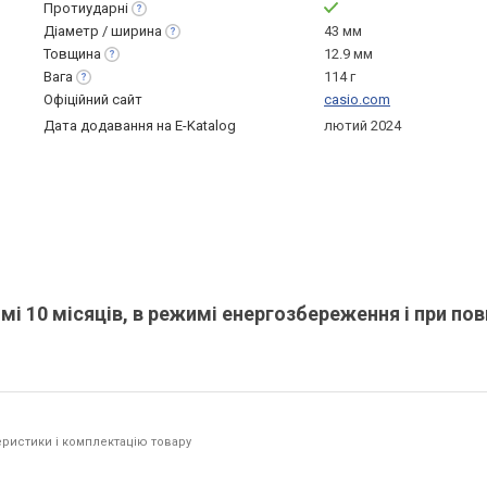
Протиударні
Діаметр /
ширина
43 мм
Товщина
12.9 мм
Вага
114 г
Офіційний сайт
casio.com
Дата додавання на E-Katalog
лютий 2024
 10 місяців, в режимі енергозбереження і при пов
ристики і комплектацію товару