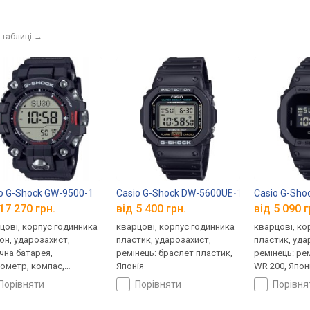
 таблиці
→
o G-Shock GW-9500-1
Casio G-Shock DW-5600UE-1
Casio G-Sh
17 270 грн.
від 5 400 грн.
від 5 090 г
цові, корпус годинника
кварцові, корпус годинника
кварцові, ко
он, ударозахист,
пластик, ударозахист,
пластик, уда
чна батарея,
ремінець: браслет пластик,
ремінець: ре
ометр, компас,
Японія
WR 200, Япон
томір, барометр,
порівняти
порівняти
порівн
овий час, ремінець:
лет пластик, WR 200,