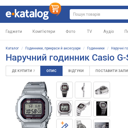
Гаджети
Комп'ютери
Фото
TV
Аудіо
П
Каталог
/
Годинники, прикраси й аксесуари
/
Годинники
/
Наручні г
Наручний годинник Casio G
ДЕ КУПИТИ
ОПИС
ВІДГУКИ
ПОСТАВИТИ ЗАП
7