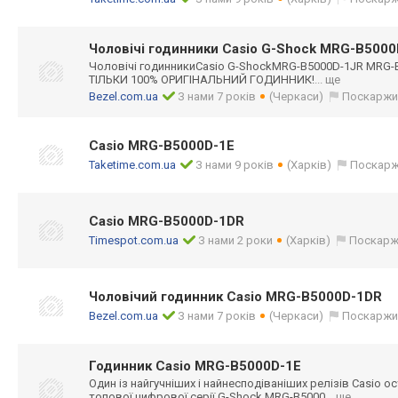
Чоловічі годинники Casio G-Shock MRG-B500
Чоловічі годинникиCasio G-ShockMRG-B500
0D-1JR MRG-
ТІЛЬКИ 100% ОРИГІНАЛЬНИЙ ГОДИННИК!
... ще
Bezel.com.ua
З нами 7 років
(Черкаси)
Поскаржи
Casio MRG-B5000D-1E
Taketime.com.ua
З нами 9 років
(Харків)
Поскарж
Casio MRG-B5000D-1DR
Timespot.com.ua
З нами 2 роки
(Харків)
Поскарж
Чоловічий годинник Casio MRG-B5000D-1DR
Bezel.com.ua
З нами 7 років
(Черкаси)
Поскаржи
Годинник Casio MRG-B5000D-1E
Один із найгучніших і найнесподіваніш
их релізів Casio о
топової цифрової серії G-Shock MRG-B5000
... ще