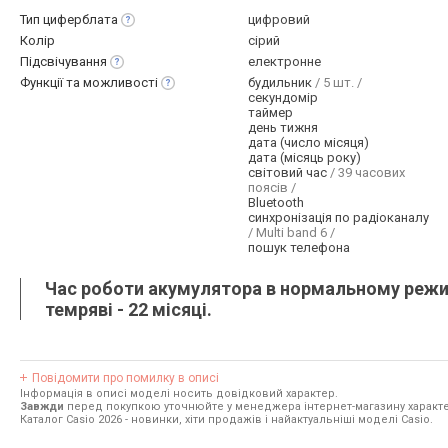
Тип
циферблата
цифровий
Колір
сірий
Підсвічування
електронне
Функції та
можливості
будильник
/ 5 шт. /
секундомір
таймер
день тижня
дата (число місяця)
дата (місяць року)
світовий час
/ 39 часових
поясів /
Bluetooth
синхронізація по радіоканалу
/ Multi band 6 /
пошук телефона
Час роботи акумулятора в нормальному режимі
темряві - 22 місяці.
Повідомити про помилку в описі
Інформація в описі моделі носить довідковий характер.
Завжди
перед покупкою уточнюйте у менеджера інтернет-магазину характе
Каталог Casio 2026
- новинки, хіти продажів і найактуальніші моделі Casio.