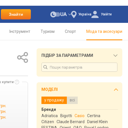
UA
Знайти
Україна
Увійти
Інструмент
Туризм
Спорт
Мода та аксесуари
ПІДБІР ЗА ПАРАМЕТРАМИ
к купити
МОДЕЛІ
у продажу
всі
грн.
Бренди
грн.
Adriatica
Bigotti
Casio
Certina
грн.
Citizen
Claude Bernard
Daniel Klein
FESTINA
Orient
Q&Q
Royal London