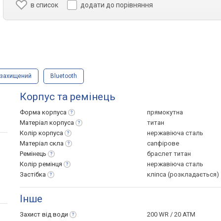
в список
додати до порівняння
озахищений
Bluetooth
Корпус та ремінець
Форма
корпуса
прямокутна
Матеріал
корпуса
титан
Колір
корпуса
нержавіюча сталь
Матеріал
скла
сапфірове
Ремінець
браслет титан
Колір
ремінця
нержавіюча сталь
Застібка
кліпса (розкладається)
Інше
Захист від
води
200 WR / 20 ATM