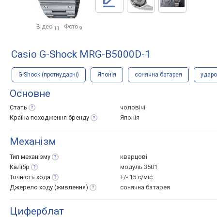
Відео
Фото
11
9
Casio G-Shock MRG-B5000D-1
G-Shock (протиударні)
Японія
сонячна батарея
удар
Основне
Стать
чоловічі
Країна походження
бренду
Японія
Механізм
Тип
механізму
кварцові
Калібр
модуль 3501
Точність
хода
+/- 15 с/міс
Джерело ходу
(живлення)
сонячна батарея
Циферблат