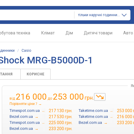
тільки наручні годинники
обутова техніка
Клімат
Дім
Дитячі товари
Авто
одинники
/
Casio
-Shock MRG-B5000D-1
ИТАННЯ
КОРИСНЕ
Я
216 000
253 000
грн.
від
до
Порівняти ціни
→
7
Timespot.com.ua
→
217 130 грн.
Taketime.com.ua
→
253 000 
Bezel.com.ua
→
217 530 грн.
Taketime.com.ua
→
216 000 
Timespot.com.ua
→
225 000 грн.
Bezel.com.ua
→
233 200 
Bezel.com.ua
→
233 200 грн.