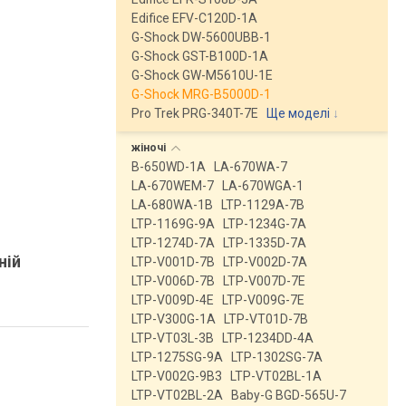
Edifice EFV-C120D-1A
G-Shock DW-5600UBB-1
G-Shock GST-B100D-1A
G-Shock GW-M5610U-1E
G-Shock MRG-B5000D-1
Pro Trek PRG-340T-7E
Ще моделі
↓
жіночі
B-650WD-1A
LA-670WA-7
LA-670WEM-7
LA-670WGA-1
LA-680WA-1B
LTP-1129A-7B
LTP-1169G-9A
LTP-1234G-7A
LTP-1274D-7A
LTP-1335D-7A
ній
LTP-V001D-7B
LTP-V002D-7A
LTP-V006D-7B
LTP-V007D-7E
LTP-V009D-4E
LTP-V009G-7E
LTP-V300G-1A
LTP-VT01D-7B
LTP-VT03L-3B
LTP-1234DD-4A
LTP-1275SG-9A
LTP-1302SG-7A
LTP-V002G-9B3
LTP-VT02BL-1A
LTP-VT02BL-2A
Baby-G BGD-565U-7