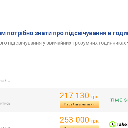
ам потрібно знати про підсвічування в год
го підсвічування у звичайних і розумних годинниках
іни 7
→
217 130
грн.
итись
Перейти в магазин
253 000
грн.
итись