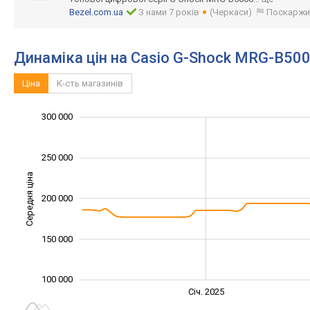
Bezel.com.ua
З нами 7 років
(Черкаси)
Поскаржи
Динаміка цін на Casio G-Shock MRG-B50
Ціна
К-сть магазинів
120 000
140 000
160 000
350 000
80 000
50 000
0
300 000
250 000
Середня ціна
200 000
120 000
150 000
100 000
Січ. 2027
Лип.
Січ. 2025
L