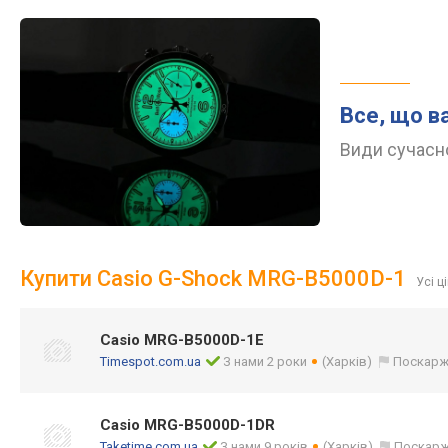
Все, що в
Види сучасно
Купити Casio G-Shock MRG-B5000D-1
Усі ц
Casio MRG-B5000D-1E
Timespot.com.ua
З нами 2 роки
(Харків)
Поскарж
Casio MRG-B5000D-1DR
Taketime.com.ua
З нами 9 років
(Харків)
Поскарж