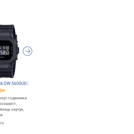
ock DW-5600UBB-1
Casio G-Shock GST-B100D-1A
Casio G-Shock GA-B
рн.
від 17 838 грн.
від 8 790 грн.
рпус годинника
кварцові, корпус годинника
кварцові, корпус го
розахист,
пластик, ударозахист,
карбон, ударозахист,
мінець каучук,
сонячна батарея, світовий
сонячна батарея, сві
ія
час, Bluetooth, ремінець:
час, Bluetooth, реміне
браслет сталь, WR 200,
ремінець каучук, WR 
яти
порівняти
порівняти
Японія
Японія