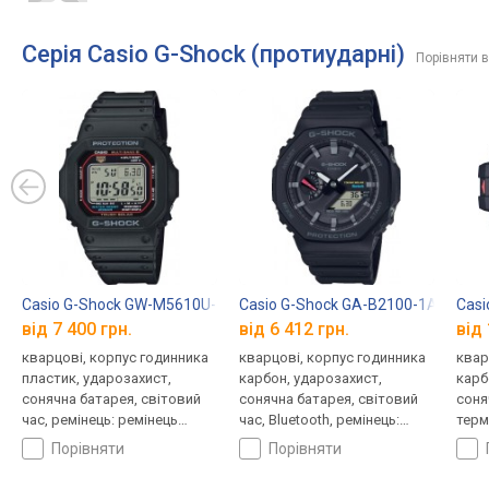
Серія Casio G-Shock (протиударні)
Порівняти в
Casio G-Shock GW-M5610U-1E
Casio G-Shock GA-B2100-1A
Casi
від 7 400 грн.
від 6 412 грн.
від 
кварцові, корпус годинника
кварцові, корпус годинника
квар
пластик, ударозахист,
карбон, ударозахист,
карб
сонячна батарея, світовий
сонячна батарея, світовий
соня
час, ремінець: ремінець
час, Bluetooth, ремінець:
терм
каучук, WR 200, Японія
браслет пластик, WR 200,
висо
порівняти
порівняти
Японія
світ
брас