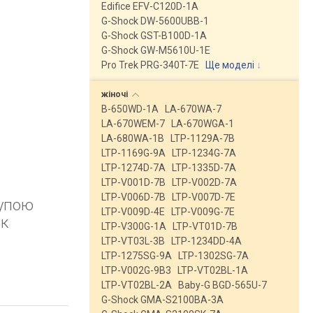
Edifice EFV-C120D-1A
G-Shock DW-5600UBB-1
G-Shock GST-B100D-1A
G-Shock GW-M5610U-1E
Pro Trek PRG-340T-7E
Ще моделі
↓
жіночі
B-650WD-1A
LA-670WA-7
LA-670WEM-7
LA-670WGA-1
LA-680WA-1B
LTP-1129A-7B
LTP-1169G-9A
LTP-1234G-7A
LTP-1274D-7A
LTP-1335D-7A
LTP-V001D-7B
LTP-V002D-7A
LTP-V006D-7B
LTP-V007D-7E
рупою
LTP-V009D-4E
LTP-V009G-7E
ик
LTP-V300G-1A
LTP-VT01D-7B
LTP-VT03L-3B
LTP-1234DD-4A
LTP-1275SG-9A
LTP-1302SG-7A
LTP-V002G-9B3
LTP-VT02BL-1A
LTP-VT02BL-2A
Baby-G BGD-565U-7
G-Shock GMA-S2100BA-3A