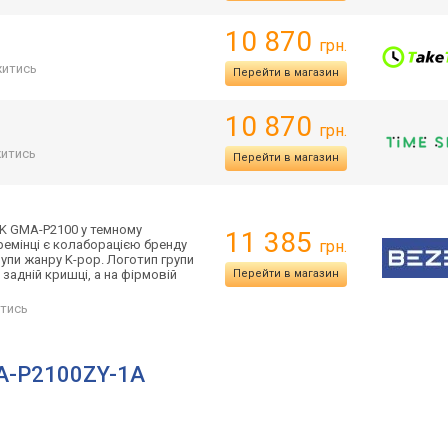
10 870
грн.
итись
Перейти в магазин
10 870
грн.
итись
Перейти в магазин
OCK GMA-P2100 у темному
11 385
емінці є колаборацією бренду
грн.
рупи жанру K-pop. Логотип групи
задній кришці, а на фірмовій
Перейти в магазин
тись
MA-P2100ZY-1A