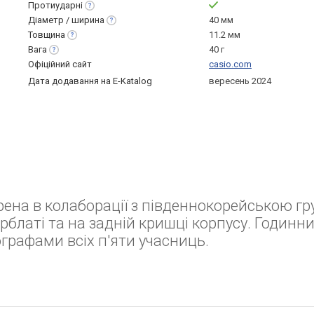
Протиударні
Діаметр /
ширина
40 мм
Товщина
11.2 мм
Вага
40 г
Офіційний сайт
casio.com
Дата додавання на E-Katalog
вересень 2024
рена в колаборації з південнокорейською г
рблаті та на задній кришці корпусу. Годинн
ографами всіх п'яти учасниць.