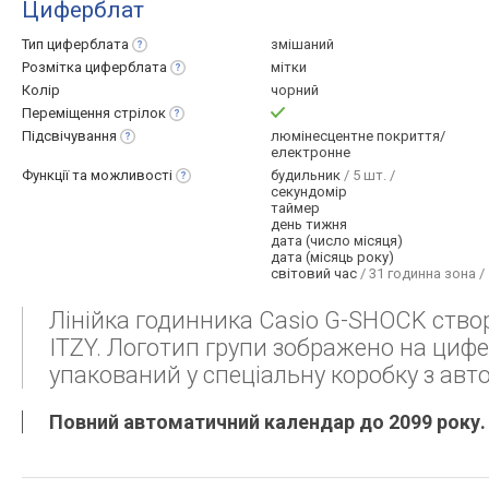
Циферблат
Тип
циферблата
змішаний
Розмітка
циферблата
мітки
Колір
чорний
Переміщення
стрілок
Підсвічування
люмінесцентне покриття/
електронне
Функції та
можливості
будильник
/ 5 шт. /
секундомір
таймер
день тижня
дата (число місяця)
дата (місяць року)
світовий час
/ 31 годинна зона /
Лінійка годинника Casio G-SHOCK ство
ITZY. Логотип групи зображено на цифе
упакований у спеціальну коробку з авт
Повний автоматичний календар до 2099 року.