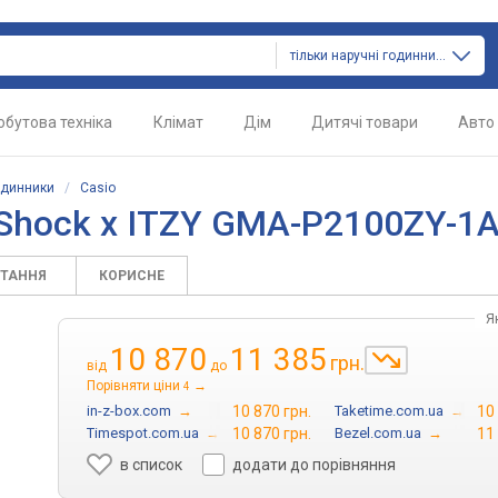
тільки наручні годинники
обутова техніка
Клімат
Дім
Дитячі товари
Авто
одинники
/
Casio
-Shock x ITZY GMA-P2100ZY-1
ИТАННЯ
КОРИСНЕ
Я
10 870
11 385
грн.
від
до
Порівняти ціни
→
4
in-z-box.com
→
10 870 грн.
Taketime.com.ua
→
10
Timespot.com.ua
→
10 870 грн.
Bezel.com.ua
→
11
в список
додати до порівняння