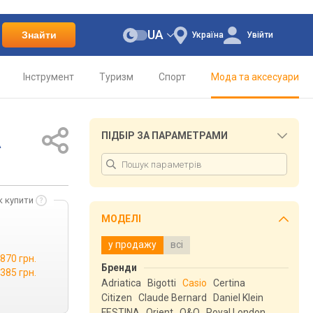
UA
Знайти
Україна
Увійти
Інструмент
Туризм
Спорт
Мода та аксесуари
A
ПІДБІР ЗА ПАРАМЕТРАМИ
к купити
МОДЕЛІ
у продажу
всі
 870 грн.
Бренди
 385 грн.
Adriatica
Bigotti
Casio
Certina
Citizen
Claude Bernard
Daniel Klein
FESTINA
Orient
Q&Q
Royal London