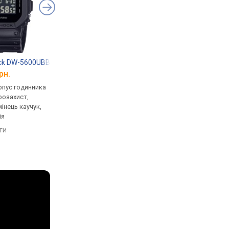
ock DW-5600UBB-1
Casio G-Shock GST-B100D-1A
Casio G-Shock GA-B
рн.
від 17 838 грн.
від 8 790 грн.
рпус годинника
кварцові, корпус годинника
кварцові, корпус го
розахист,
пластик, ударозахист,
карбон, ударозахист,
мінець каучук,
сонячна батарея, світовий
сонячна батарея, сві
ія
час, Bluetooth, ремінець:
час, Bluetooth, реміне
браслет сталь, WR 200,
ремінець каучук, WR 
яти
порівняти
порівняти
Японія
Японія