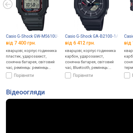
Casio G-Shock GW-M5610U-1E
Casio G-Shock GA-B2100-1A
Casi
від 7 400 грн.
від 6 412 грн.
від 
кварцові, корпус годинника
кварцові, корпус годинника
квар
пластик, ударозахист,
карбон, ударозахист,
карб
сонячна батарея, світовий
сонячна батарея, світовий
соня
час, ремінець: ремінець
час, Bluetooth, ремінець:
терм
каучук, WR 200, Японія
браслет пластик, WR 200,
висо
порівняти
порівняти
Японія
світ
брас
Япон
Відеоогляди