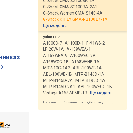
G-Shock GMA-S2100SK-7A
G-Shock GMA-S2100BA-2A1
G-Shock Women GMA-S140-4A
G-Shock x ITZY GMA-P2100ZY-1A
Ще моделі
↓
унісекс
A1000D-7
A1100D-1
F-91WS-2
LF-20W-1A
A-158WEA-1
A-158WEA-9
A100WEG-9A
инниках
A168WGG-1B
A168WEHB-1A
MDV-10C-1A2
ABL-100WE-1A
ABL-100WE-1B
MTP-B146D-1A
MTP-B146D-7A
MTP-B195D-1A
MTP-B145D-2A1
ABL-100WEGG-1B
Vintage A168WEMB-1B
Ще моделі
↓
Питання і побажання по підбору моделі →