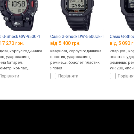
o G-Shock GW-9500-1
Casio G-Shock DW-5600UE-1
Casio G-Sh
17 270 грн.
від 5 400 грн.
від 5 090 г
цові, корпус годинника
кварцові, корпус годинника
кварцові, ко
он, ударозахист,
пластик, ударозахист,
пластик, уда
чна батарея,
ремінець: браслет пластик,
ремінець: ре
ометр, компас,
Японія
WR 200, Япон
томір, барометр,
порівняти
порівняти
порівн
овий час, ремінець:
лет пластик, WR 200,
ія