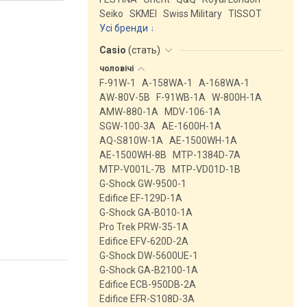
Seiko
SKMEI
Swiss Military
TISSOT
Усі бренди
Casio
(
стать
)
чоловічі
F-91W-1
A-158WA-1
A-168WA-1
AW-80V-5B
F-91WB-1A
W-800H-1A
AMW-880-1A
MDV-106-1A
SGW-100-3A
AE-1600H-1A
AQ-S810W-1A
AE-1500WH-1A
AE-1500WH-8B
MTP-1384D-7A
MTP-V001L-7B
MTP-VD01D-1B
G-Shock GW-9500-1
Edifice EF-129D-1A
G-Shock GA-B010-1A
Pro Trek PRW-35-1A
Edifice EFV-620D-2A
G-Shock DW-5600UE-1
G-Shock GA-B2100-1A
Edifice ECB-950DB-2A
Edifice EFR-S108D-3A