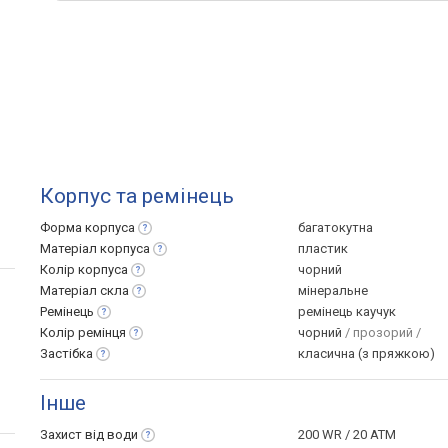
Корпус та ремінець
Форма
корпуса
багатокутна
Матеріал
корпуса
пластик
Колір
корпуса
чорний
Матеріал
скла
мінеральне
Ремінець
ремінець каучук
Колір
ремінця
чорний
/ прозорий /
Застібка
класична (з пряжкою)
Інше
Захист від
води
200 WR / 20 ATM