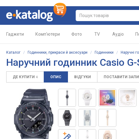
Гаджети
Комп'ютери
Фото
TV
Аудіо
П
Каталог
/
Годинники, прикраси й аксесуари
/
Годинники
/
Наручні г
Наручний годинник
Casio G
ДЕ КУПИТИ
ОПИС
ВІДГУКИ
ПОСТАВИТИ ЗАП
4