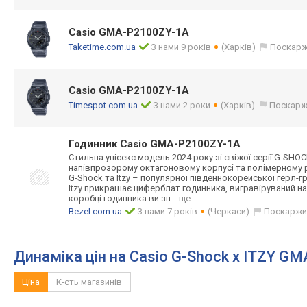
Casio GMA-P2100ZY-1A
Taketime.com.ua
З нами 9 років
(Харків)
Поскарж
Casio GMA-P2100ZY-1A
Timespot.com.ua
З нами 2 роки
(Харків)
Поскарж
Годинник Casio GMA-P2100ZY-1A
Стильна унісекс модель 2024 року зі свіжої серії G-SH
напівпрозорому октагоновому корпусі та полімерному р
G-Shock та Itzy – популярної південнокорейсь
кої герл-г
Itzy прикрашає циферблат годинника, вигравіруваний на 
коробці годинника ви зн
... ще
Bezel.com.ua
З нами 7 років
(Черкаси)
Поскаржи
Динаміка цін на Casio G-Shock x ITZY G
Ціна
К-сть магазинів