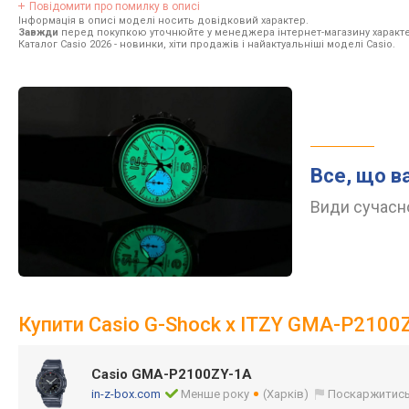
Повідомити про помилку в описі
Інформація в описі моделі носить довідковий характер.
Завжди
перед покупкою уточнюйте у менеджера інтернет-магазину характе
Каталог Casio 2026
- новинки, хіти продажів і найактуальніші моделі Casio.
Все, що в
Види сучасно
Купити Casio G-Shock x ITZY GMA-P2100
Casio GMA-P2100ZY-1A
in-z-box.com
Менше року
(Харків)
Поскаржитис