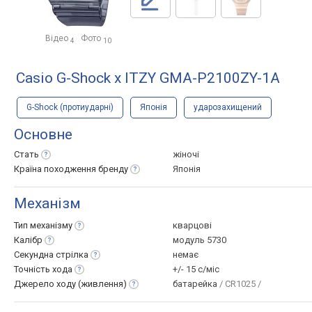
Відео
Фото
4
10
Casio G-Shock x ITZY GMA-P2100ZY-1A
G-Shock (протиударні)
Японія
ударозахищений
Основне
Стать
жіночі
Країна походження
бренду
Японія
Механізм
Тип
механізму
кварцові
Калібр
модуль 5730
Секундна
стрілка
немає
Точність
хода
+/- 15 с/міс
Джерело ходу
(живлення)
батарейка
/ CR1025 /