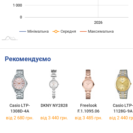
1 000
0
2024
2025
2028
2026
L
Мінімальна
Середня
Максимальна
Рекомендуємо
Casio LTP-
DKNY NY2828
Freelook
Casio LTP
1308D-4A
F.1.1095.06
1128G-9A
від 2 680 грн.
від 3 440 грн.
від 3 485 грн.
від 2 440 гр