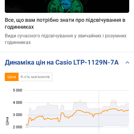
Все, що вам потрібно знати про підсвічування в
годинниках
Види сучасного підсвічування у звичайних і розумних
годинниках
Динаміка цін на Casio LTP-1129N-7A
Ціна
К-сть магазинів
5 000
 000
 000
 000
4 000
3 000
Ціна
1 000
2 000