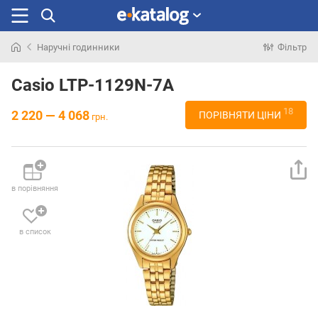
Наручні годинники
Фільтр
Шукали
раніше
Casio LTP-1129N-7A
18
2 220 — 4 068
ПОРІВНЯТИ ЦІНИ
грн.
в порівняння
в список