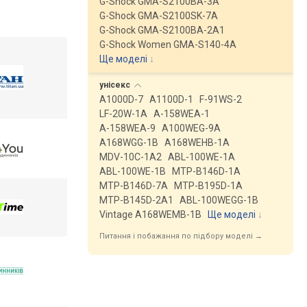
G-Shock GMA-S2100BA-3A
G-Shock GMA-S2100SK-7A
G-Shock GMA-S2100BA-2A1
G-Shock Women GMA-S140-4A
Ще моделі
↓
унісекс
A1000D-7
A1100D-1
F-91WS-2
LF-20W-1A
A-158WEA-1
A-158WEA-9
A100WEG-9A
A168WGG-1B
A168WEHB-1A
MDV-10C-1A2
ABL-100WE-1A
ABL-100WE-1B
MTP-B146D-1A
MTP-B146D-7A
MTP-B195D-1A
MTP-B145D-2A1
ABL-100WEGG-1B
Vintage A168WEMB-1B
Ще моделі
↓
Питання і побажання по підбору моделі →