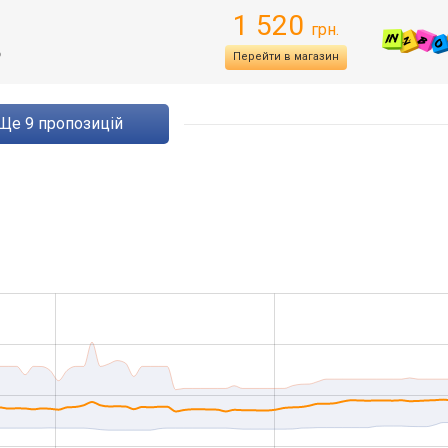
1 520
грн.
ь
Перейти в магазин
ще
9
пропозицій