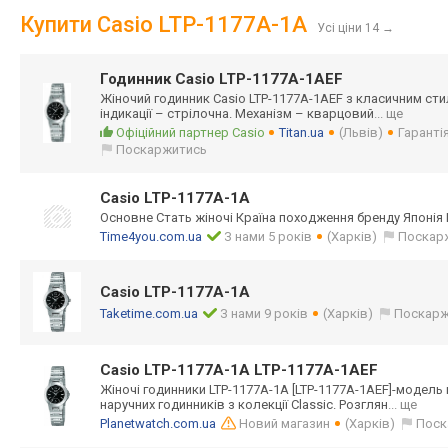
Купити Casio LTP-1177A-1A
Усі ціни 14
→
Годинник Casio LTP-1177A-1AEF
Жіночий годинник Casio LTP-1177A-1AEF з класичним сти
індикації – стрілочна. Механізм – кварцовий
... ще
Офіційний партнер Casio
Titan.ua
(Львів)
Гарантія
Поскаржитись
Casio LTP-1177A-1A
Основне Стать жіночі Країна походження бренду Японія 
Time4you.com.ua
З нами 5 років
(Харків)
Поскар
Casio LTP-1177A-1A
Taketime.com.ua
З нами 9 років
(Харків)
Поскарж
Casio LTP-1177A-1A LTP-1177A-1AEF
Жіночі годинники LTP-1177A-1A [LTP-1177A-1AEF
]-модель 
наручних годинників з колекції Classic. Розглян
... ще
Planetwatch.com.ua
Новий магазин
(Харків)
Поск