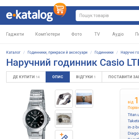
Гаджети
Комп'ютери
Фото
TV
Аудіо
П
Каталог
/
Годинники, прикраси й аксесуари
/
Годинники
/
Наручні г
Наручний годинник Casio L
ДЕ КУПИТИ
ОПИС
ВІДГУКИ
ПОСТАВИТИ З
14
1
1
від
Порівн
Titan.
Taket
in-z-
Diagon