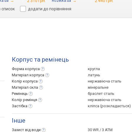
ka.ua
→
2 310 грн.
Rozetka.ua
→
2 440 грн.
в список
додати до порівняння
Корпус та ремінець
Форма
корпуса
кругла
Матеріал
корпуса
латунь
Колір
корпуса
нержавіюча сталь
Матеріал
скла
мінеральне
Ремінець
браслет сталь
Колір
ремінця
нержавіюча сталь
Застібка
кліпса (розкладається)
Інше
Захист від
води
30 WR / 3 ATM