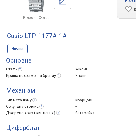
Rozet
Відео
Фото
1
4
Casio LTP-1177A-1A
Японія
Основне
Стать
жіночі
Країна походження
бренду
Японія
Механізм
Тип
механізму
кварцові
Секундна
стрілка
+
Джерело ходу
(живлення)
батарейка
Циферблат