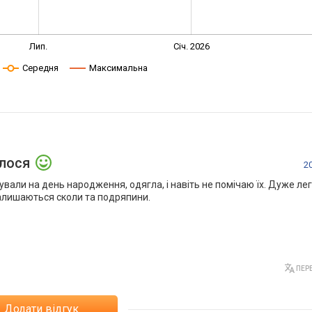
Лип.
Січ. 2026
Середня
Максимальна
алося
2
вали на день народження, одягла, і навіть не помічаю їх. Дуже легкі
залишаються сколи та подряпини.
ПЕРЕ
Додати відгук