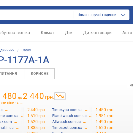
тільки наручні годинники
обутова техніка
Клімат
Дім
Дитячі товари
Авто
одинники
/
Casio
TP-1177A-1A
АПИТАННЯ
КОРИСНЕ
Я
 480
2 440
грн.
до
яти ціни
→
14
ua
→
2 440 грн.
Time4you.com.ua
→
1 480 грн.
ime.com.ua
→
1 510 грн.
Planetwatch.com.ua
→
1 981 грн.
box.com
→
1 520 грн.
Allwatch.com.ua
→
1 490 грн.
al.in.ua
→
1 835 грн.
Timespot.com.ua
→
1 520 грн.