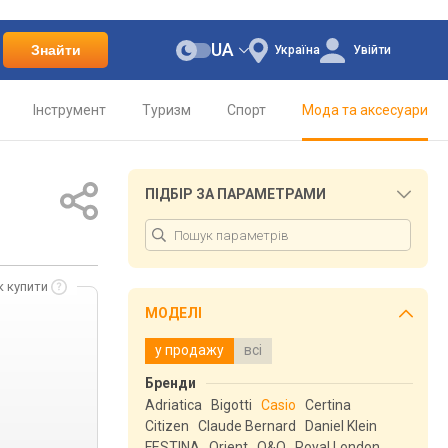
UA
Знайти
Україна
Увійти
Інструмент
Туризм
Спорт
Мода та аксесуари
ПІДБІР ЗА ПАРАМЕТРАМИ
к купити
МОДЕЛІ
у продажу
всі
Бренди
Adriatica
Bigotti
Casio
Certina
Citizen
Claude Bernard
Daniel Klein
FESTINA
Orient
Q&Q
Royal London