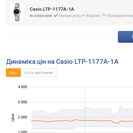
Casio LTP-1177A-1A
in-z-box.com
Менше року
(Харків)
Поскаржитис
Динаміка цін на Casio LTP-1177A-1A
Ціна
К-сть магазинів
-1 000
-2 000
1 500
5 000
-500
500
4 000
3 000
Ціна
2 000
1 000
1 000