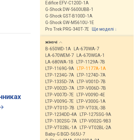
Edifice EFV-C120D-1A
G-Shock DW-5600UBB-1
G-Shock GST-B100D-1A
G-Shock GW-M5610U-1E
Pro Trek PRG-340T-7E
Ще моделі
↓
жіночі
B-650WD-1A
LA-670WA-7
LA-670WEM-7
LA-670WGA-1
LA-680WA-1B
LTP-1129A-7B
LTP-1169G-9A
LTP-1177A-1A
LTP-1234G-7A
LTP-1274D-7A
LTP-1335D-7A
LTP-V001D-7B
LTP-V002D-7A
LTP-V006D-7B
LTP-V007D-7E
LTP-V009D-4E
инниках
LTP-V009G-7E
LTP-V300G-1A
LTP-VT01D-7B
LTP-VT03L-3B
LTP-1234DD-4A
LTP-1275SG-9A
LTP-1302SG-7A
LTP-V002G-9B3
LTP-VT02BL-1A
LTP-VT02BL-2A
Baby-G BGD-565U-7