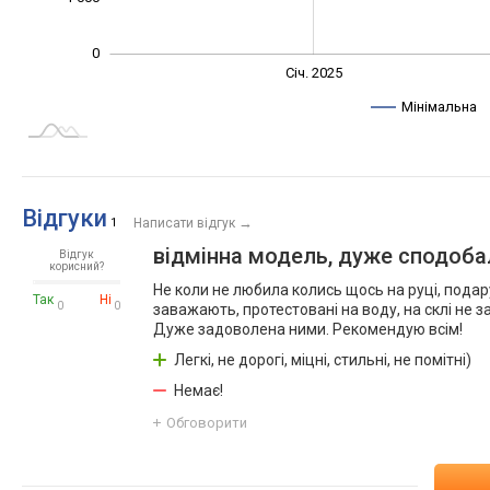
0
Січ. 2027
Лип.
Січ. 2025
L
Мінімальна
Відгуки
→
1
Написати відгук
відмінна модель, дуже сподоб
Відгук
корисний?
Не коли не любила колись щось на руці, подару
Так
Ні
0
0
заважають, протестовані на воду, на склі не 
Дуже задоволена ними. Рекомендую всім!
Легкі, не дорогі, міцні, стильні, не помітні)
Немає!
Обговорити