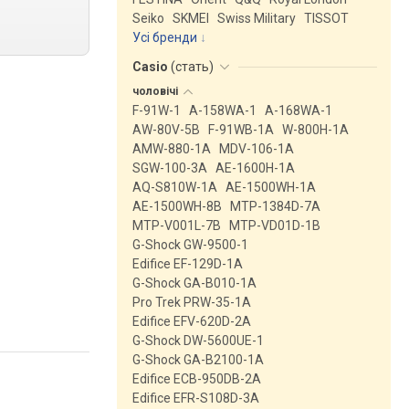
Seiko
SKMEI
Swiss Military
TISSOT
Усі бренди
Casio
(
стать
)
чоловічі
F-91W-1
A-158WA-1
A-168WA-1
AW-80V-5B
F-91WB-1A
W-800H-1A
AMW-880-1A
MDV-106-1A
SGW-100-3A
AE-1600H-1A
AQ-S810W-1A
AE-1500WH-1A
AE-1500WH-8B
MTP-1384D-7A
MTP-V001L-7B
MTP-VD01D-1B
G-Shock GW-9500-1
Edifice EF-129D-1A
G-Shock GA-B010-1A
Pro Trek PRW-35-1A
Edifice EFV-620D-2A
G-Shock DW-5600UE-1
G-Shock GA-B2100-1A
Edifice ECB-950DB-2A
Edifice EFR-S108D-3A