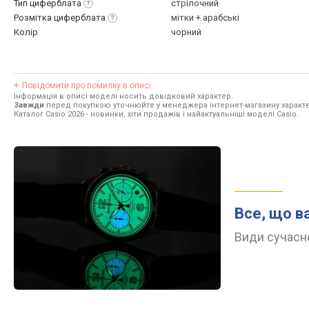
Тип
циферблата
стрілочний
Розмітка
циферблата
мітки + арабські
Колір
чорний
Повідомити про помилку в описі
Інформація в описі моделі носить довідковий характер.
Завжди
перед покупкою уточнюйте у менеджера інтернет-магазину характе
Каталог Casio 2026
- новинки, хіти продажів і найактуальніші моделі Casio.
Все, що в
Види сучасно