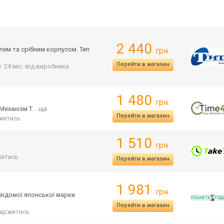
2 440
лем та срібним корпусом. Тип
грн.
Перейти в магазин
: 24 міс. від виробника
1 480
грн.
Механізм Т
... ще
Перейти в магазин
житись
1 510
грн.
итись
Перейти в магазин
1 981
грн.
відомої японської марки
Перейти в магазин
аржитись