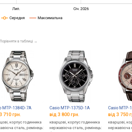
Лип.
Січ. 2026
Середня
Максимальна
Порівняти в таблиці
→
io MTP-1384D-7A
Casio MTP-1375D-1A
Casio MTP-
3 710 грн.
від 3 800 грн.
від 3 750 г
цові, корпус годинника
кварцові, корпус годинника
кварцові, ко
авіюча сталь, ремінець:
нержавіюча сталь, ремінець:
нержавіюча с