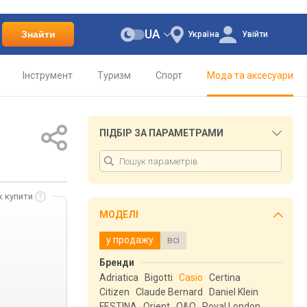
UA
Знайти
Україна
Увійти
Інструмент
Туризм
Спорт
Мода та аксесуари
ПІДБІР ЗА ПАРАМЕТРАМИ
к купити
МОДЕЛІ
у продажу
всі
Бренди
Adriatica
Bigotti
Casio
Certina
Citizen
Claude Bernard
Daniel Klein
FESTINA
Orient
Q&Q
Royal London