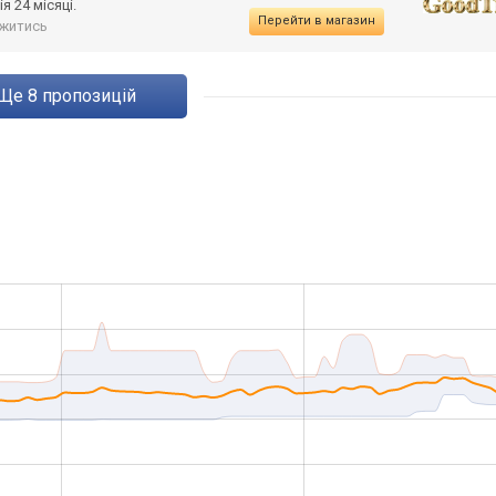
я 24 місяці.
Перейти в магазин
житись
ще
8
пропозицій