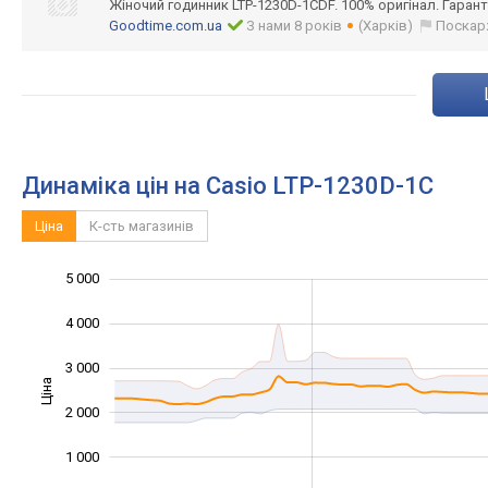
Жіночий годинник LTP-1230D-1CDF. 100% оригінал. Гаранті
Goodtime.com.ua
З нами 8 років
(Харків)
Поскар
Динаміка цін на Casio LTP-1230D-1C
Ціна
К-сть магазинів
5 000
-2 000
-1 000
6 000
4 000
3 000
Ціна
1 000
2 000
1 000