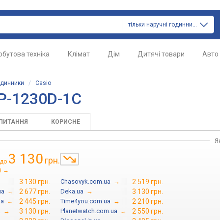
тільки наручні годинники
обутова техніка
Клімат
Дім
Дитячі товари
Авто
одинники
/
Casio
TP-1230D-1C
АПИТАННЯ
КОРИСНЕ
Я
3 130
грн.
до
→
3
3 130 грн.
Chasovyk.com.ua
→
2 519 грн.
ua
→
2 677 грн.
Deka.ua
→
3 130 грн.
ua
→
2 445 грн.
Time4you.com.ua
→
2 210 грн.
a
→
3 130 грн.
Planetwatch.com.ua
→
2 550 грн.