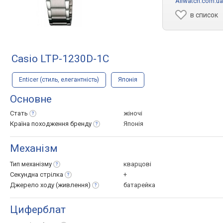
Allwatch.com.ua
в список
Casio LTP-1230D-1C
Enticer (стиль, елегантність)
Японія
Основне
Стать
жіночі
Країна походження
бренду
Японія
Механізм
Тип
механізму
кварцові
Секундна
стрілка
+
Джерело ходу
(живлення)
батарейка
Циферблат