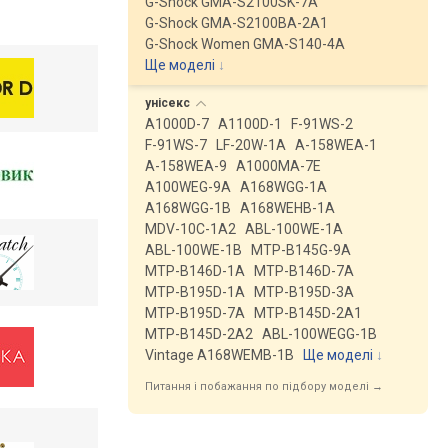
G-Shock GMA-S2100SK-7A
G-Shock GMA-S2100BA-2A1
G-Shock Women GMA-S140-4A
Ще моделі
↓
унісекс
A1000D-7
A1100D-1
F-91WS-2
F-91WS-7
LF-20W-1A
A-158WEA-1
A-158WEA-9
A1000MA-7E
A100WEG-9A
A168WGG-1A
A168WGG-1B
A168WEHB-1A
MDV-10C-1A2
ABL-100WE-1A
ABL-100WE-1B
MTP-B145G-9A
MTP-B146D-1A
MTP-B146D-7A
MTP-B195D-1A
MTP-B195D-3A
MTP-B195D-7A
MTP-B145D-2A1
MTP-B145D-2A2
ABL-100WEGG-1B
Vintage A168WEMB-1B
Ще моделі
↓
Питання і побажання по підбору моделі →