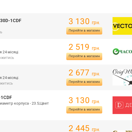
3 130
230D-1CDF
грн.
Перейти в магазин
сь
2 519
грн.
 24 місяці.
Перейти в магазин
ржитись
2 677
грн.
 24 місяці.
Перейти в магазин
житись
-1CDF
3 130
грн.
иаметр корпуса - 23.5;Цвет
Перейти в магазин
2 445
грн.