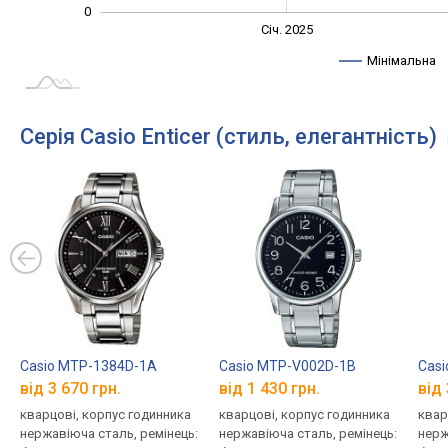
0
Січ. 2027
Лип.
Січ. 2025
L
Мінімальна
Серія Casio Enticer (стиль, елегантність)
Casio MTP-1384D-1A
Casio MTP-V002D-1B
Cas
від 3 670 грн.
від 1 430 грн.
від 
кварцові, корпус годинника
кварцові, корпус годинника
квар
нержавіюча сталь, ремінець:
нержавіюча сталь, ремінець:
нерж