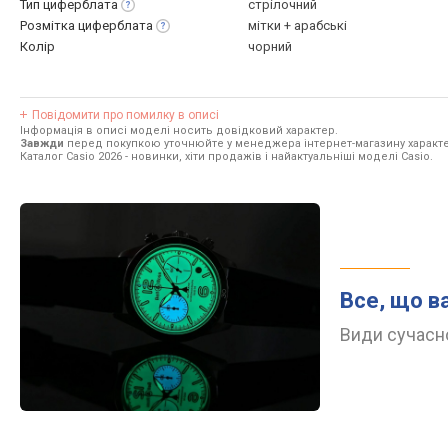
Тип
циферблата
стрілочний
Розмітка
циферблата
мітки + арабські
Колір
чорний
Повідомити про помилку в описі
Інформація в описі моделі носить довідковий характер.
Завжди
перед покупкою уточнюйте у менеджера інтернет-магазину характе
Каталог Casio 2026
- новинки, хіти продажів і найактуальніші моделі Casio.
Все, що в
Види сучасно