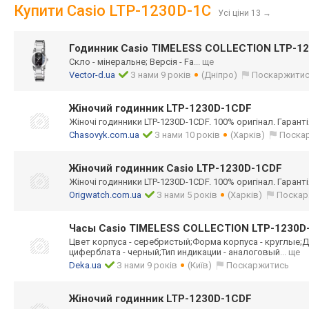
Купити Casio LTP-1230D-1C
Усі ціни 13
→
Годинник Casio TIMELESS COLLECTION LTP-1
Скло - мінеральне; Версія - Fa
... ще
Vector-d.ua
З нами 9 років
(Дніпро)
Поскаржити
Жіночий годинник LTP-1230D-1CDF
Жіночі годинники LTP-1230D-1CDF. 100% оригінал. Гарантія
Chasovyk.com.ua
З нами 10 років
(Харків)
Поска
Жіночий годинник Casio LTP-1230D-1CDF
Жіночі годинники LTP-1230D-1CDF. 100% оригінал. Гарантія
Origwatch.com.ua
З нами 5 років
(Харків)
Поскар
Часы Casio TIMELESS COLLECTION LTP-1230D
Цвет корпуса - серебристый;Фор
ма корпуса - круглые;Д
циферблата - черный;Тип индикации - аналоговый
... ще
Deka.ua
З нами 9 років
(Київ)
Поскаржитись
Жіночий годинник LTP-1230D-1CDF