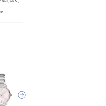
ряний, WR 50,
ремінець шкіряний, WR 50,
браслет сталь, WR 50
Японія
Японія
яти
порівняти
порівняти