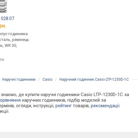
.1028.07
Casio LTP-V002G-1B
Casio LTP-V004G-7B
рн.
від 2 150 грн.
від 2 180 грн.
рпус годинника
кварцові, корпус годинника
кварцові, корпус го
таль, ремінець:
нержавіюча сталь, ремінець:
нержавіюча сталь, р
ь, WR 30,
браслет сталь, WR 30,
браслет сталь, WR 30
Японія
Японія
яти
порівняти
порівняти
/
Наручні годинники
/
Casio
/
Наручний годинник Casio LTP-1230D-1C
Ми знаємо, де купити наручні годинники Casio LTP-1230D-1C за
орівняння
наручних годинників, підбір моделей за
рмінів, огляди, інструкції,
рейтинг
товарів,
рекомендації
кції.