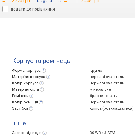
→
2 220 грн.
Diagonal.in.ua
→
2 405 грн.
додати до порівняння
Корпус та ремінець
Форма
корпуса
кругла
Матеріал
корпуса
нержавіюча сталь
Колір
корпуса
нержавіюча сталь
Матеріал
скла
мінеральне
Ремінець
браслет сталь
Колір
ремінця
нержавіюча сталь
Застібка
кліпса (розкладається)
Інше
Захист від
води
30 WR / 3 ATM