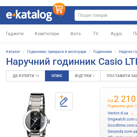
Гаджети
Комп'ютери
Фото
TV
Аудіо
П
Каталог
/
Годинники, прикраси й аксесуари
/
Годинники
/
Наручні г
Наручний годинник Casio L
ДЕ КУПИТИ
ОПИС
ВІДГУКИ
ПОСТАВИТИ З
13
1
2 210
від
Порівняти ціни
1
Vector-d.ua
→
Origwatch.com.
Goodtime.com.
Secunda.com.u