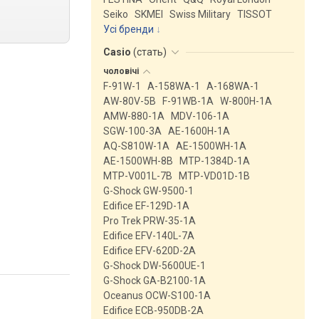
Seiko
SKMEI
Swiss Military
TISSOT
Усі бренди
Casio
(
стать
)
чоловічі
F-91W-1
A-158WA-1
A-168WA-1
AW-80V-5B
F-91WB-1A
W-800H-1A
AMW-880-1A
MDV-106-1A
SGW-100-3A
AE-1600H-1A
AQ-S810W-1A
AE-1500WH-1A
AE-1500WH-8B
MTP-1384D-1A
MTP-V001L-7B
MTP-VD01D-1B
G-Shock GW-9500-1
Edifice EF-129D-1A
Pro Trek PRW-35-1A
Edifice EFV-140L-7A
Edifice EFV-620D-2A
G-Shock DW-5600UE-1
G-Shock GA-B2100-1A
Oceanus OCW-S100-1A
Edifice ECB-950DB-2A