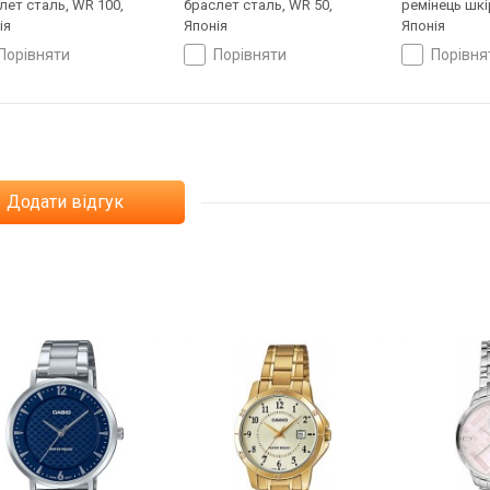
лет сталь, WR 100,
браслет сталь, WR 50,
ремінець шкі
ія
Японія
Японія
порівняти
порівняти
порівн
Додати відгук