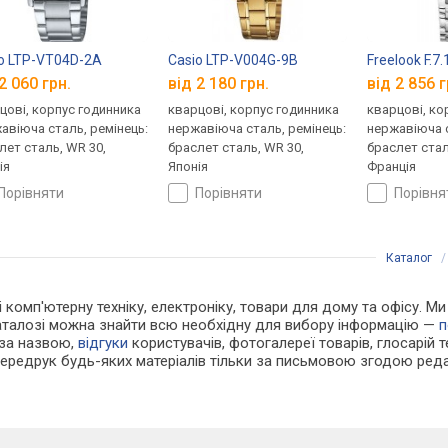
o LTP-VT04D-2A
Casio LTP-V004G-9B
Freelook F.7
2 060 грн.
від 2 180 грн.
від 2 856 г
цові, корпус годинника
кварцові, корпус годинника
кварцові, ко
авіюча сталь, ремінець:
нержавіюча сталь, ремінець:
нержавіюча с
лет сталь, WR 30,
браслет сталь, WR 30,
браслет стал
ія
Японія
Франція
порівняти
порівняти
порівн
Каталог
 і комп'ютерну техніку, електроніку, товари для дому та офісу. 
каталозі можна знайти всю необхідну для вибору інформацію —
п
 за назвою,
відгуки
користувачів, фотогалереї товарів, глосарій те
Передрук будь-яких матеріалів тільки за письмовою згодою реда