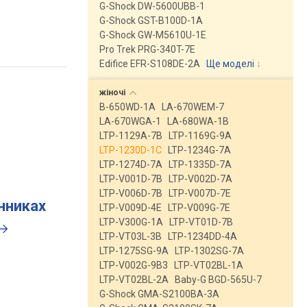
G-Shock DW-5600UBB-1
G-Shock GST-B100D-1A
G-Shock GW-M5610U-1E
Pro Trek PRG-340T-7E
Edifice EFR-S108DE-2A
Ще моделі
↓
жіночі
B-650WD-1A
LA-670WEM-7
LA-670WGA-1
LA-680WA-1B
LTP-1129A-7B
LTP-1169G-9A
LTP-1230D-1C
LTP-1234G-7A
LTP-1274D-7A
LTP-1335D-7A
LTP-V001D-7B
LTP-V002D-7A
LTP-V006D-7B
LTP-V007D-7E
инниках
LTP-V009D-4E
LTP-V009G-7E
LTP-V300G-1A
LTP-VT01D-7B
LTP-VT03L-3B
LTP-1234DD-4A
LTP-1275SG-9A
LTP-1302SG-7A
LTP-V002G-9B3
LTP-VT02BL-1A
LTP-VT02BL-2A
Baby-G BGD-565U-7
G-Shock GMA-S2100BA-3A