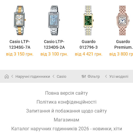
Casio LTP-
Casio LTP-
Guardo
Guardo
1234SG-7A
1234DS-2A
012796-3
Premium
012830-4
від 3 150 грн.
від 3 100 грн.
від 4 421 грн.
від 3 800 гр
Наручні годинники
Casio
Фільтр
Усі моделі
Повна версія сайту
Політика конфіденційності
Запитання й побажання щодо сайту
Магазинам
Каталог наручних годинників 2026 - новинки, хіти