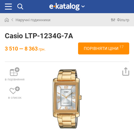
Наручні годинники
Фільтр
Шукали
раніше
Casio LTP-1234G-7A
17
3 510 — 8 363
ПОРІВНЯТИ ЦІНИ
грн.
в порівняння
в список