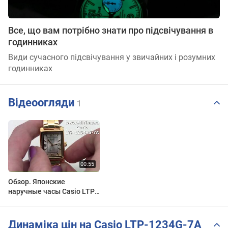
Все, що вам потрібно знати про підсвічування в
годинниках
Види сучасного підсвічування у звичайних і розумних
годинниках
Відеоогляди
1
Обзор. Японские
наручные часы Casio LTP-
1234PG-7A
Динаміка цін на Casio LTP-1234G-7A