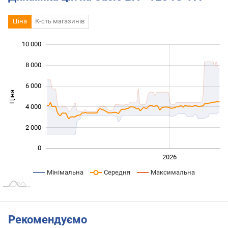
Ціна
К-сть магазинів
10 000
 000
 000
 000
8 000
6 000
Ціна
10 000
4 000
2 000
0
2024
2025
2028
2026
L
Мінімальна
Середня
Максимальна
Рекомендуємо