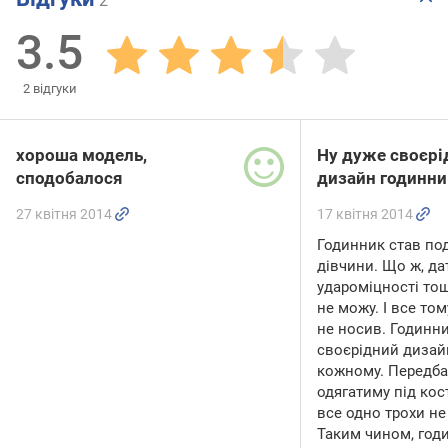
2
3.5
2
відгуки
хороша модель,
Ну дуже своєрі
сподобалося
дизайн годинни
27 квітня 2014
17 квітня 2014
Годинник став по
дівчини. Що ж, дат
удароміцності тощ
не можу. І все том
не носив. Годинн
своєрідний дизайн
кожному. Передбач
одягатиму під кос
все одно трохи не
Таким чином, год