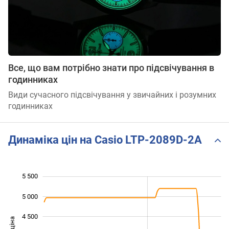
Все, що вам потрібно знати про підсвічування в
годинниках
Види сучасного підсвічування у звичайних і розумних
годинниках
Динаміка цін на Casio LTP-2089D-2A
5 500
 500
 000
 000
5 000
4 500