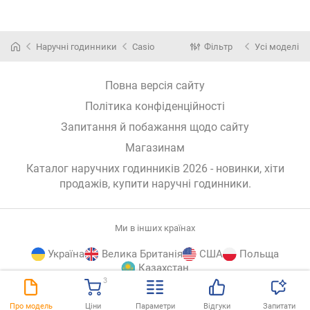
Наручні годинники
Casio
Фільтр
Усі моделі
Повна версія сайту
Політика конфіденційності
Запитання й побажання щодо сайту
Магазинам
Каталог наручних годинників 2026 - новинки, хіти
продажів,
купити наручні годинники
.
Ми в інших країнах
Україна
Велика Британія
США
Польща
Казахстан
3
E-
© E-Katalog, 2026
ВГОРУ
Про модель
Ціни
Параметри
Відгуки
Запитати