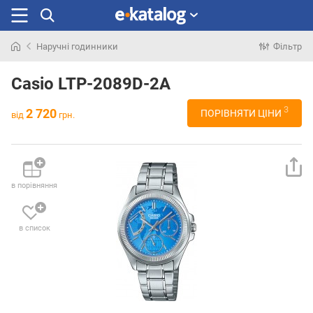
Наручні годинники
Фільтр
Шукали
раніше
Casio LTP-2089D-2A
3
2 720
ПОРІВНЯТИ ЦІНИ
від
грн.
в порівняння
в список