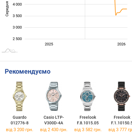
Середня ціна
4 000
2 500
3 500
3 000
2 500
Січ. 2025
Лип.
2027
2025
2026
L
Рекомендуємо
Guardo
Casio LTP-
Freelook
Freelook
012776-8
V300D-4A
F.8.1015.05
F.1.10150.
від 3 200 грн.
від 2 430 грн.
від 3 582 грн.
від 3 777 гр