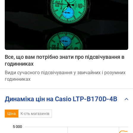
Все, що вам потрібно знати про підсвічування в
годинниках
Види сучасного підсвічування у звичайних і розумних
годинниках
Динаміка цін на Casio LTP-B170D-4B
Ціна
К-сть магазинів
 200
 400
 600
 800
 500
 500
 000
5 000