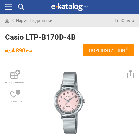
Наручні годинники
Фільтр
Шукали
раніше
Casio LTP-B170D-4B
5
4 890
ПОРІВНЯТИ ЦІНИ
від
грн.
в порівняння
в список