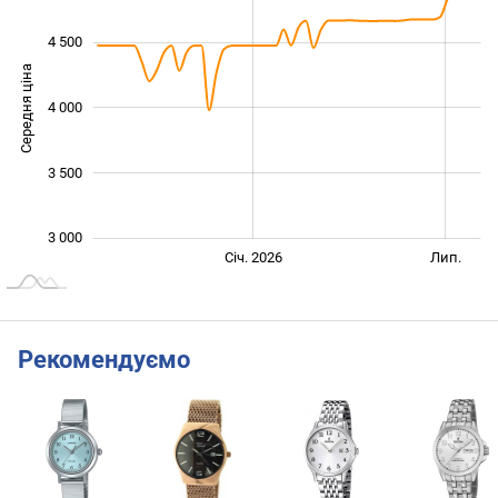
4 500
Середня ціна
4 000
3 400
3 500
3 000
Січ. 2027
Лип.
Січ. 2026
Лип.
L
Рекомендуємо