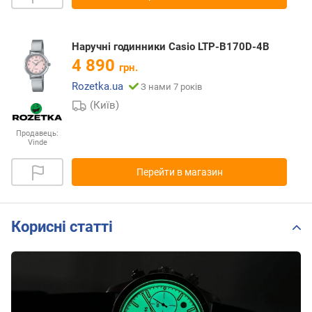
Наручні годинники Casio LTP-B170D-4B
4 890
грн.
Rozetka.ua
З нами 7 років
(Київ)
Продавець:
Vinde
Перейти в магазин
Корисні статті