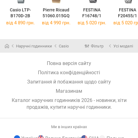
Casio LTP-
Pierre Ricaud
FESTINA
FESTINA
B170D-2B
51060.015GQ
F16748/1
F20455/1
від 4 890 грн.
від 4 990 грн.
від 5 020 грн.
від 5 020 гр
Наручні годинники
Casio
Фільтр
Усі моделі
Повна версія сайту
Політика конфіденційності
Запитання й побажання щодо сайту
Магазинам
Каталог наручних годинників 2026 - новинки, хіти
продажів,
купити наручні годинники
.
Ми в інших країнах