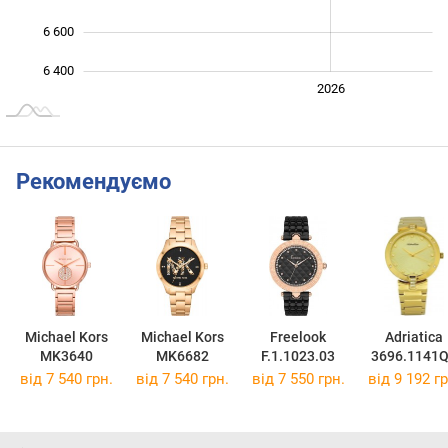
6 600
6 400
2024
2025
2028
2026
L
Рекомендуємо
Michael Kors
Michael Kors
Freelook
Adriatica
MK3640
MK6682
F.1.1023.03
3696.1141
від 7 540 грн.
від 7 540 грн.
від 7 550 грн.
від 9 192 гр