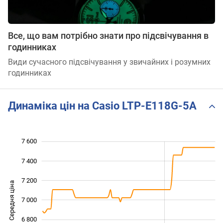
Все, що вам потрібно знати про підсвічування в
годинниках
Види сучасного підсвічування у звичайних і розумних
годинниках
Динаміка цін на Casio LTP-E118G-5A
7 600
 000
 200
 800
7 400
7 200
Середня ціна
7 000
6 400
6 800