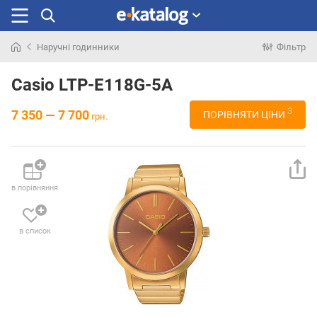
Наручні годинники
Фільтр
Шукали
раніше
Casio LTP-E118G-5A
3
7 350 — 7 700
ПОРІВНЯТИ ЦІНИ
грн.
в порівняння
в список