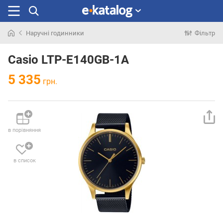
Наручні годинники
Фільтр
Шукали
раніше
Casio LTP-E140GB-1A
5 335
грн.
в порівняння
в список