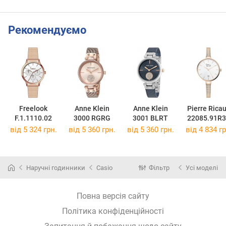
Рекомендуємо
Freelook
Anne Klein
Anne Klein
Pierre Rica
F.1.1110.02
3000 RGRG
3001 BLRT
22085.91R
від 5 324 грн.
від 5 360 грн.
від 5 360 грн.
від 4 834 гр
Наручні годинники
Casio
Фільтр
Усі моделі
Повна версія сайту
Політика конфіденційності