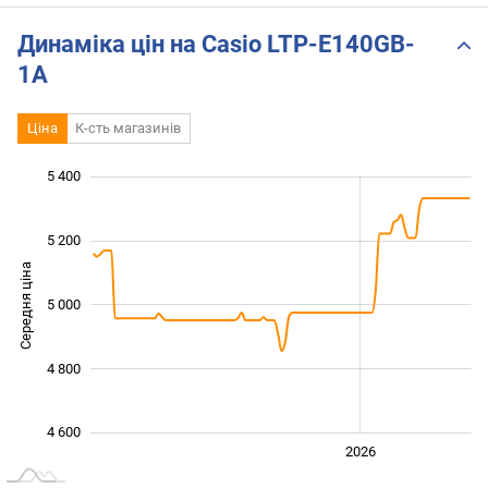
Динаміка цін на Casio LTP-E140GB-
1A
Ціна
К-сть магазинів
5 400
 400
 500
 700
 900
 100
 600
 200
5 200
Середня ціна
5 000
4 600
4 800
4 600
2024
2025
2028
2026
L