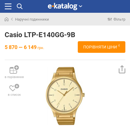
Наручні годинники
Фільтр
Шукали
раніше
Casio LTP-E140GG-9B
4
5 870 — 6 149
ПОРІВНЯТИ ЦІНИ
грн.
в порівняння
в список