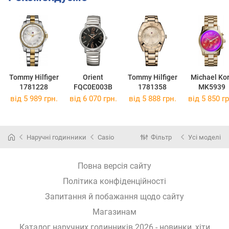
Tommy Hilfiger
Orient
Tommy Hilfiger
Michael Ko
1781228
FQC0E003B
1781358
MK5939
від 5 989 грн.
від 6 070 грн.
від 5 888 грн.
від 5 850 гр
Наручні годинники
Casio
Фільтр
Усі моделі
Повна версія сайту
Політика конфіденційності
Запитання й побажання щодо сайту
Магазинам
Каталог наручних годинників 2026 - новинки, хіти