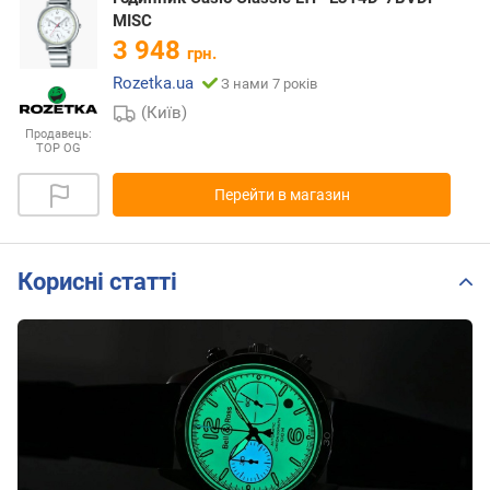
MISC
3 948
грн.
Rozetka.ua
З нами 7 років
(Київ)
Продавець:
TOP OG
Перейти в магазин
Корисні статті