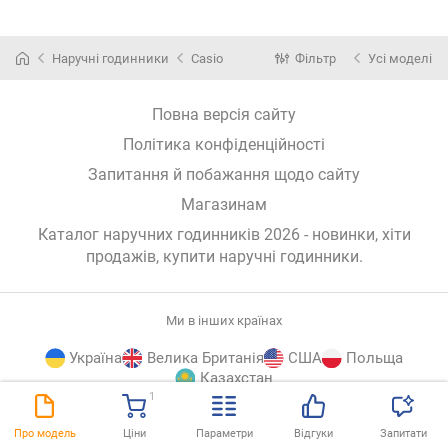
Наручні годинники
Casio
Фільтр
Усі моделі
Повна версія сайту
Політика конфіденційності
Запитання й побажання щодо сайту
Магазинам
Каталог наручних годинників 2026 - новинки, хіти
продажів,
купити наручні годинники
.
Ми в інших країнах
Україна
Велика Британія
США
Польща
Казахстан
1
E-
© E-Katalog, 2026
ВГОРУ
Про модель
Ціни
Параметри
Відгуки
Запитати
Katalog