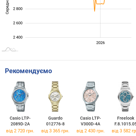
Середня ціна
2 400
2 800
2 600
2 400
2024
2025
2028
2026
L
Рекомендуємо
Casio LTP-
Guardo
Casio LTP-
Freelook
2089D-2A
012776-8
V300D-4A
F.8.1015.0
від 2 720 грн.
від 3 365 грн.
від 2 430 грн.
від 3 582 гр