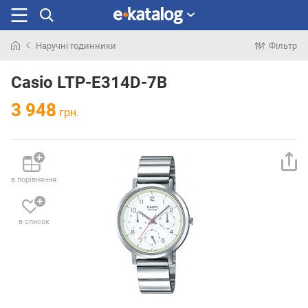
Наручні годинники
Фільтр
Шукали
раніше
Casio LTP-E314D-7B
3 948
грн.
в порівняння
в список