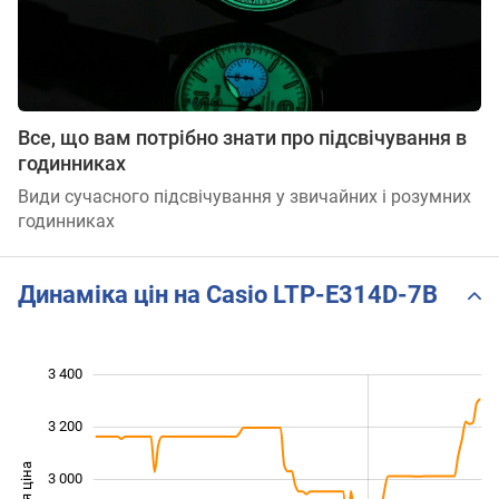
Все, що вам потрібно знати про підсвічування в
годинниках
Види сучасного підсвічування у звичайних і розумних
годинниках
Динаміка цін на Casio LTP-E314D-7B
3 400
 000
 200
 600
3 200
3 000