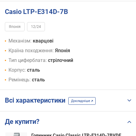
Casio LTP-E314D-7B
Японія
12/24
Механізм:
кварцові
Країна походження:
Японія
Тип циферблата:
стрілочний
Корпус:
сталь
Ремінець:
сталь
Всі характеристики
Докладніше
Де купити?
Годинник Casio Classic LTP-E314D-7BVDF