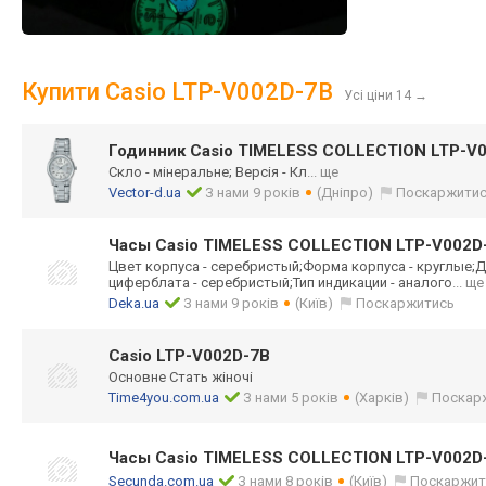
Купити Casio LTP-V002D-7B
Усі ціни 14
→
Годинник Casio TIMELESS COLLECTION LTP-V
Скло - мінеральне; Версія - Кл
... ще
Vector-d.ua
З нами 9 років
(Дніпро)
Поскаржити
Часы Casio TIMELESS COLLECTION LTP-V002D
Цвет корпуса - серебристый;Фор
ма корпуса - круглые;Д
циферблата - серебристый;Тип индикации - аналого
... ще
Deka.ua
З нами 9 років
(Київ)
Поскаржитись
Casio LTP-V002D-7B
Основне Стать жіночі
Time4you.com.ua
З нами 5 років
(Харків)
Поскар
Часы Casio TIMELESS COLLECTION LTP-V002D
Secunda.com.ua
З нами 8 років
(Київ)
Поскаржит