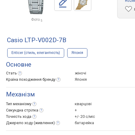
Rozet
Фото
5
Casio LTP-V002D-7B
Enticer (стиль, елегантність)
Японія
Основне
Стать
жіночі
Країна походження
бренду
Японія
Механізм
Тип
механізму
кварцові
Секундна
стрілка
+
Точність
хода
+/- 20 с/міс
Джерело ходу
(живлення)
батарейка