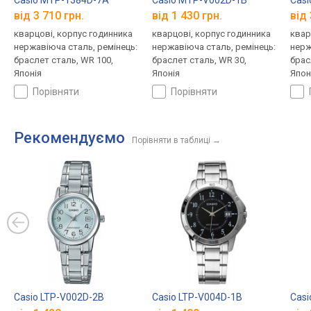
від 3 710 грн.
від 1 430 грн.
від 
кварцові, корпус годинника
кварцові, корпус годинника
квар
нержавіюча сталь, ремінець:
нержавіюча сталь, ремінець:
нерж
браслет сталь, WR 100,
браслет сталь, WR 30,
брас
Японія
Японія
Япон
порівняти
порівняти
Рекомендуємо
Порівняти в таблиці
→
Casio LTP-V002D-2B
Casio LTP-V004D-1B
Casi