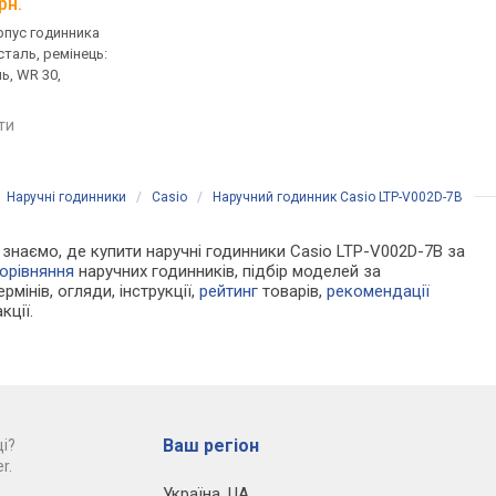
рн.
від 1 720 грн.
від 1 830 грн.
рпус годинника
кварцові, корпус годинника
кварцові, корпус го
таль, ремінець:
нержавіюча сталь, ремінець:
нержавіюча сталь, р
ь, WR 30,
браслет сталь, WR 30,
браслет сталь, WR 30
Японія
Японія
яти
порівняти
порівняти
/
Наручні годинники
/
Casio
/
Наручний годинник Casio LTP-V002D-7B
Ми знаємо, де купити наручні годинники Casio LTP-V002D-7B за
орівняння
наручних годинників, підбір моделей за
рмінів, огляди, інструкції,
рейтинг
товарів,
рекомендації
кції.
Ваш регіон
і?
r.
Україна
,
UA