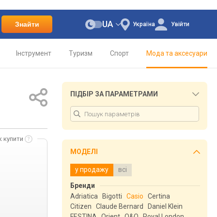
UA
Знайти
Україна
Увійти
Інструмент
Туризм
Спорт
Мода та аксесуари
ПІДБІР ЗА ПАРАМЕТРАМИ
к купити
МОДЕЛІ
у продажу
всі
Бренди
Adriatica
Bigotti
Casio
Certina
Citizen
Claude Bernard
Daniel Klein
FESTINA
Orient
Q&Q
Royal London