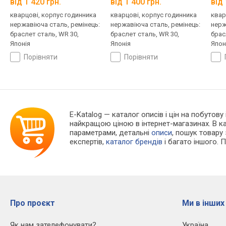
від 1 420 грн.
від 1 400 грн.
від 
кварцові, корпус годинника
кварцові, корпус годинника
квар
нержавіюча сталь, ремінець:
нержавіюча сталь, ремінець:
нерж
браслет сталь, WR 30,
браслет сталь, WR 30,
брас
Японія
Японія
Япон
порівняти
порівняти
E-Katalog
— каталог описів і цін на побутову
найкращою ціною в інтернет-магазинах. В 
параметрами, детальні
описи
, пошук товару
експертів,
каталог брендів
і багато іншого. 
Про проєкт
Ми в інших
Як нам зателефонувати?
Україна