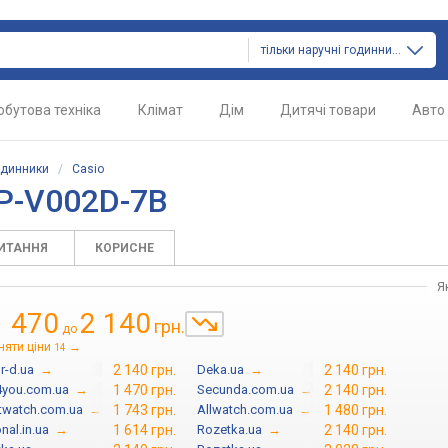
тільки наручні годинники
обутова техніка
Клімат
Дім
Дитячі товари
Авто
одинники
/
Casio
TP-V002D-7B
ПИТАННЯ
КОРИСНЕ
Я
1 470
2 140
грн.
до
няти ціни
→
14
r-d.ua
→
2 140 грн.
Deka.ua
→
2 140 грн.
4you.com.ua
→
1 470 грн.
Secunda.com.ua
→
2 140 грн.
twatch.com.ua
→
1 743 грн.
Allwatch.com.ua
→
1 480 грн.
nal.in.ua
→
1 614 грн.
Rozetka.ua
→
2 140 грн.