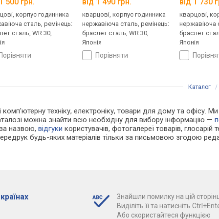
1 500 грн.
від 1 490 грн.
від 1 730 г
цові, корпус годинника
кварцові, корпус годинника
кварцові, ко
авіюча сталь, ремінець:
нержавіюча сталь, ремінець:
нержавіюча с
лет сталь, WR 30,
браслет сталь, WR 30,
браслет стал
ія
Японія
Японія
порівняти
порівняти
порівн
Каталог
 і комп'ютерну техніку, електроніку, товари для дому та офісу. 
каталозі можна знайти всю необхідну для вибору інформацію —
п
 за назвою,
відгуки
користувачів, фотогалереї товарів, глосарій те
Передрук будь-яких матеріалів тільки за письмовою згодою реда
 країнах
Знайшли помилку на цій сторінц
Виділіть її та натисніть Ctrl+Ente
Або скористайтеся функцією