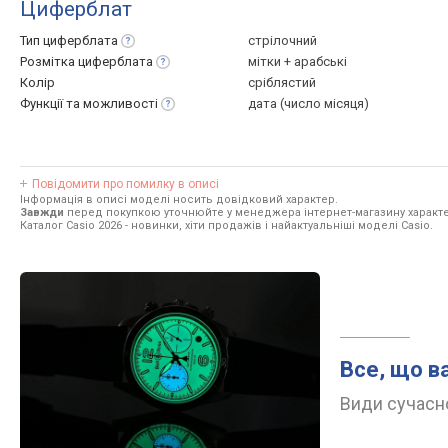
Циферблат
Тип
циферблата
стрілочний
Розмітка
циферблата
мітки + арабські
Колір
сріблястий
Функції та
можливості
дата (число місяця)
Повідомити про помилку в описі
Інформація в описі моделі носить довідковий характер.
Завжди
перед покупкою уточнюйте у менеджера інтернет-магазину характе
Каталог Casio 2026
- новинки, хіти продажів і найактуальніші моделі Casio.
Все, що в
Види сучасно