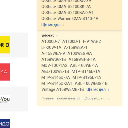
G-Shock GMA-S2100BA-3A
G-Shock GMA-S2100SK-7A
G-Shock GMA-S2100BA-2A1
G-Shock Women GMA-S140-4A
Ще моделі
↓
унісекс
A1000D-7
A1100D-1
F-91WS-2
LF-20W-1A
A-158WEA-1
A-158WEA-9
A100WEG-9A
A168WGG-1B
A168WEHB-1A
MDV-10C-1A2
ABL-100WE-1A
ABL-100WE-1B
MTP-B146D-1A
MTP-B146D-7A
MTP-B195D-1A
MTP-B145D-2A1
ABL-100WEGG-1B
Vintage A168WEMB-1B
Ще моделі
↓
Питання і побажання по підбору моделі →