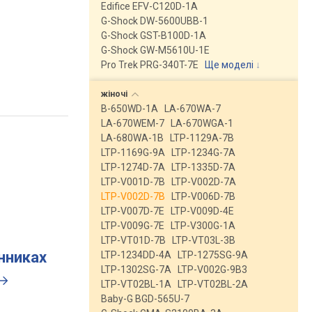
Edifice EFV-C120D-1A
G-Shock DW-5600UBB-1
G-Shock GST-B100D-1A
G-Shock GW-M5610U-1E
Pro Trek PRG-340T-7E
Ще моделі
↓
жіночі
B-650WD-1A
LA-670WA-7
LA-670WEM-7
LA-670WGA-1
LA-680WA-1B
LTP-1129A-7B
LTP-1169G-9A
LTP-1234G-7A
LTP-1274D-7A
LTP-1335D-7A
LTP-V001D-7B
LTP-V002D-7A
LTP-V002D-7B
LTP-V006D-7B
LTP-V007D-7E
LTP-V009D-4E
LTP-V009G-7E
LTP-V300G-1A
LTP-VT01D-7B
LTP-VT03L-3B
инниках
LTP-1234DD-4A
LTP-1275SG-9A
LTP-1302SG-7A
LTP-V002G-9B3
LTP-VT02BL-1A
LTP-VT02BL-2A
Baby-G BGD-565U-7