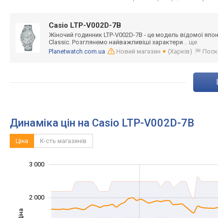
Casio LTP-V002D-7B
Жіночий годинник LTP-V002D-7B - це модель відомої япон
Classic. Розглянемо найважливіші характери
... ще
Planetwatch.com.ua
Новий магазин
(Харків)
Поск
Динаміка цін на Casio LTP-V002D-7B
Ціна
К-сть магазинів
3 000
-1 000
-2 000
1 500
4 000
-500
500
2 000
Ціна
1 000