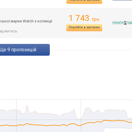
1 743
грн.
ської марки Watch з колекції
Перейти в магазин
аржитись
ще
9
пропозицій