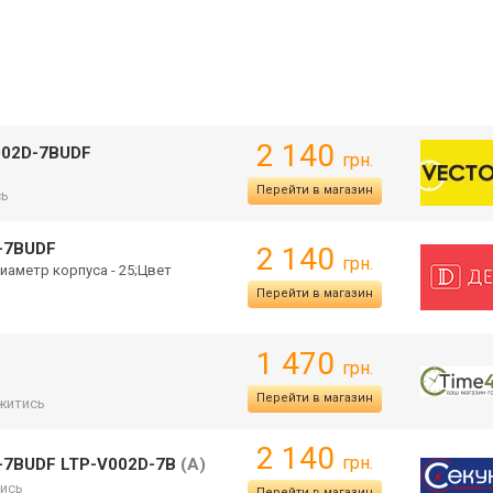
2 140
002D-7BUDF
грн.
Перейти в магазин
сь
-7BUDF
2 140
грн.
иаметр корпуса - 25;Цвет
Перейти в магазин
1 470
грн.
Перейти в магазин
житись
2 140
грн.
-7BUDF LTP-V002D-7B
(А)
ись
Перейти в магазин