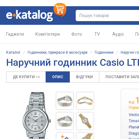
Гаджети
Комп'ютери
Фото
TV
Аудіо
П
Каталог
/
Годинники, прикраси й аксесуари
/
Годинники
/
Наручні г
Наручний годинник Casio L
ДЕ КУПИТИ
ОПИС
ВІДГУКИ
ПОСТАВИТИ ЗА
14
від
Порів
Vecto
Time
Plane
Diago