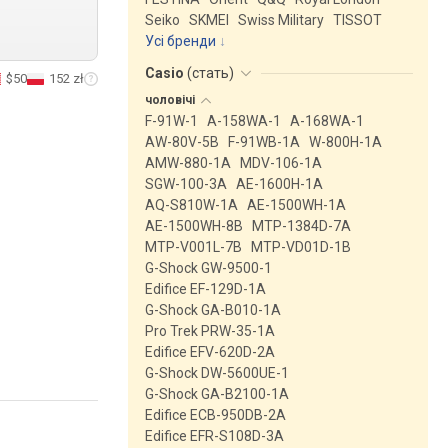
Seiko
SKMEI
Swiss Military
TISSOT
Усі бренди
Casio
(
стать
)
$50
152 zł
чоловічі
F-91W-1
A-158WA-1
A-168WA-1
AW-80V-5B
F-91WB-1A
W-800H-1A
AMW-880-1A
MDV-106-1A
SGW-100-3A
AE-1600H-1A
AQ-S810W-1A
AE-1500WH-1A
AE-1500WH-8B
MTP-1384D-7A
MTP-V001L-7B
MTP-VD01D-1B
G-Shock GW-9500-1
Edifice EF-129D-1A
G-Shock GA-B010-1A
Pro Trek PRW-35-1A
Edifice EFV-620D-2A
G-Shock DW-5600UE-1
G-Shock GA-B2100-1A
Edifice ECB-950DB-2A
Edifice EFR-S108D-3A