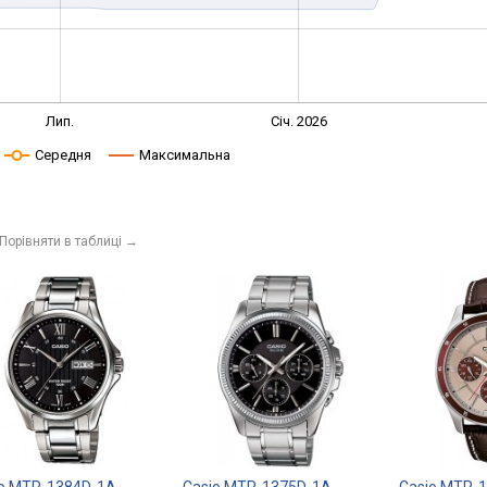
Лип.
Січ. 2026
Середня
Максимальна
Порівняти в таблиці
→
io MTP-1384D-1A
Casio MTP-1375D-1A
Casio MTP-