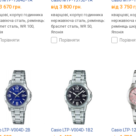
3 670 грн.
від 3 800 грн.
від 3 750 г
цові, корпус годинника
кварцові, корпус годинника
кварцові, ко
авіюча сталь, ремінець:
нержавіюча сталь, ремінець:
нержавіюча с
лет сталь, WR 100,
браслет сталь, WR 50,
ремінець шкі
ія
Японія
Японія
порівняти
порівняти
порівн
o LTP-V004D-2B
Casio LTP-V004D-1B2
Casio LTP-1