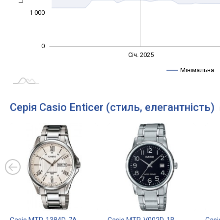
1 000
0
Січ. 2027
Лип.
Січ. 2025
L
Мінімальна
Серія Casio Enticer (стиль, елегантність)
Casio MTP-1384D-7A
Casio MTP-V002D-1B
Cas