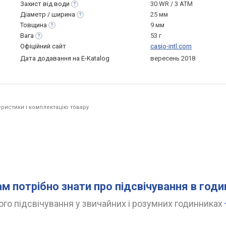
Захист від
води
30 WR / 3 ATM
Діаметр /
ширина
25 мм
Товщина
9 мм
Вага
53 г
Офіційний сайт
casio-intl.com
Дата додавання на E-Katalog
вересень 2018
ристики і комплектацію товару
ам потрібно знати про підсвічування в год
го підсвічування у звичайних і розумних годинниках