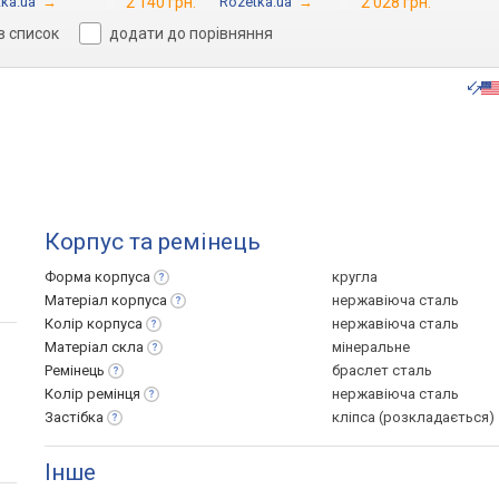
ka.ua
→
2 140 грн.
Rozetka.ua
→
2 028 грн.
в список
додати до порівняння
Корпус та ремінець
Форма
корпуса
кругла
Матеріал
корпуса
нержавіюча сталь
Колір
корпуса
нержавіюча сталь
Матеріал
скла
мінеральне
Ремінець
браслет сталь
Колір
ремінця
нержавіюча сталь
Застібка
кліпса (розкладається)
Інше