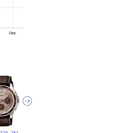
Лип.
1374L-7A1
Casio MTP-VD01L-1E
Casio MTP-1381D-1