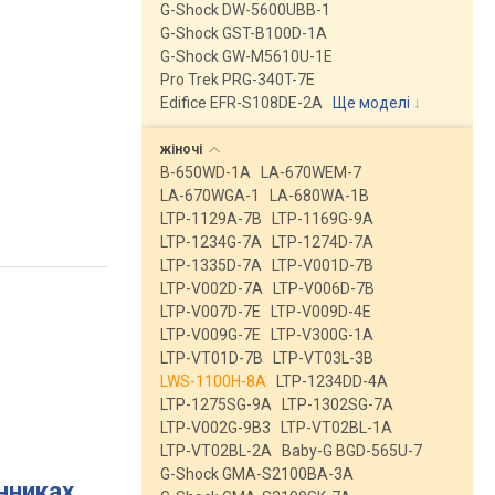
G-Shock DW-5600UBB-1
G-Shock GST-B100D-1A
G-Shock GW-M5610U-1E
Pro Trek PRG-340T-7E
Edifice EFR-S108DE-2A
Ще моделі
↓
жіночі
B-650WD-1A
LA-670WEM-7
LA-670WGA-1
LA-680WA-1B
LTP-1129A-7B
LTP-1169G-9A
LTP-1234G-7A
LTP-1274D-7A
LTP-1335D-7A
LTP-V001D-7B
LTP-V002D-7A
LTP-V006D-7B
LTP-V007D-7E
LTP-V009D-4E
LTP-V009G-7E
LTP-V300G-1A
LTP-VT01D-7B
LTP-VT03L-3B
LWS-1100H-8A
LTP-1234DD-4A
LTP-1275SG-9A
LTP-1302SG-7A
LTP-V002G-9B3
LTP-VT02BL-1A
LTP-VT02BL-2A
Baby-G BGD-565U-7
G-Shock GMA-S2100BA-3A
инниках