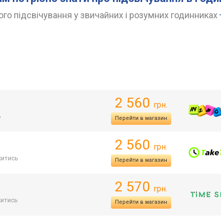
го підсвічування у звичайних і розумних годинниках
2 560
грн.
ь
Перейти в магазин
2 560
грн.
итись
Перейти в магазин
2 570
грн.
итись
Перейти в магазин