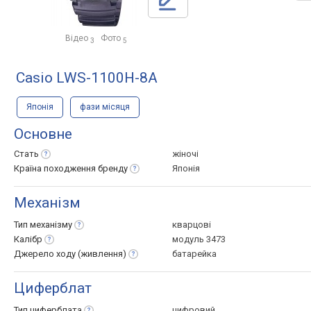
Відео
Фото
3
5
Casio LWS-1100H-8A
Японія
фази місяця
Основне
Стать
жіночі
Країна походження
бренду
Японія
Механізм
Тип
механізму
кварцові
Калібр
модуль 3473
Джерело ходу
(живлення)
батарейка
Циферблат
Тип
циферблата
цифровий