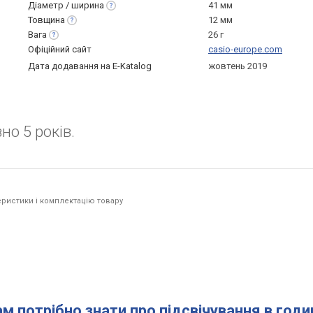
Діаметр /
ширина
41 мм
Товщина
12 мм
Вага
26 г
Офіційний сайт
casio-europe.com
Дата додавання на E-Katalog
жовтень 2019
но 5 років.
ристики і комплектацію товару
ам потрібно знати про підсвічування в год