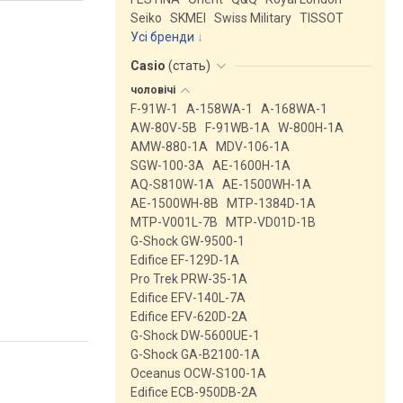
Seiko
SKMEI
Swiss Military
TISSOT
Усі бренди
Casio
(
стать
)
чоловічі
F-91W-1
A-158WA-1
A-168WA-1
AW-80V-5B
F-91WB-1A
W-800H-1A
AMW-880-1A
MDV-106-1A
SGW-100-3A
AE-1600H-1A
AQ-S810W-1A
AE-1500WH-1A
AE-1500WH-8B
MTP-1384D-1A
MTP-V001L-7B
MTP-VD01D-1B
G-Shock GW-9500-1
Edifice EF-129D-1A
Pro Trek PRW-35-1A
Edifice EFV-140L-7A
Edifice EFV-620D-2A
G-Shock DW-5600UE-1
G-Shock GA-B2100-1A
Oceanus OCW-S100-1A
Edifice ECB-950DB-2A