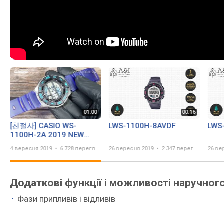
[친절사] CASIO WS-
LWS-1100H-8AVDF
LWS
1100H-2A 2019 NEW
PRODUCTS
4 вересня 2019
6 728 переглядів
26 вересня 2019
2 347 переглядів
26 ве
Додаткові функції і можливості наручног
Фази припливів і відливів