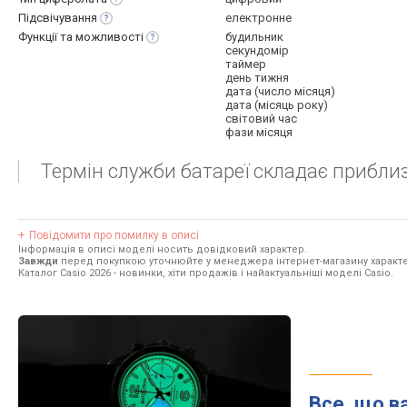
Підсвічування
електронне
Функції та
можливості
будильник
секундомір
таймер
день тижня
дата (число місяця)
дата (місяць року)
світовий час
фази місяця
Термін служби батареї складає приблиз
Повідомити про помилку в описі
Інформація в описі моделі носить довідковий характер.
Завжди
перед покупкою уточнюйте у менеджера інтернет-магазину характе
Каталог Casio 2026
- новинки, хіти продажів і найактуальніші моделі Casio.
Все, що в