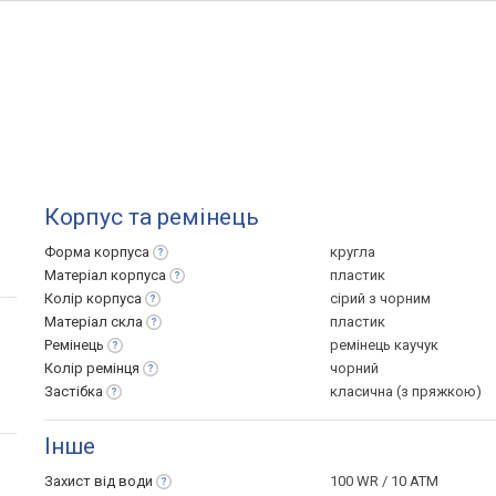
Корпус та ремінець
Форма
корпуса
кругла
Матеріал
корпуса
пластик
Колір
корпуса
сірий з чорним
Матеріал
скла
пластик
Ремінець
ремінець каучук
Колір
ремінця
чорний
Застібка
класична (з пряжкою)
Інше
Захист від
води
100 WR / 10 ATM