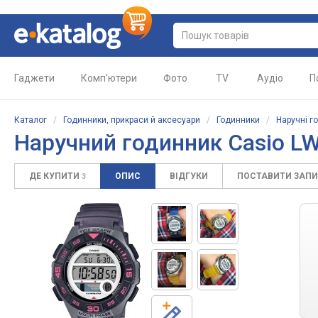
Гаджети
Комп'ютери
Фото
TV
Аудіо
П
Каталог
/
Годинники, прикраси й аксесуари
/
Годинники
/
Наручні г
Наручний годинник Casio L
ДЕ КУПИТИ
ОПИС
ВІДГУКИ
ПОСТАВИТИ ЗАП
3