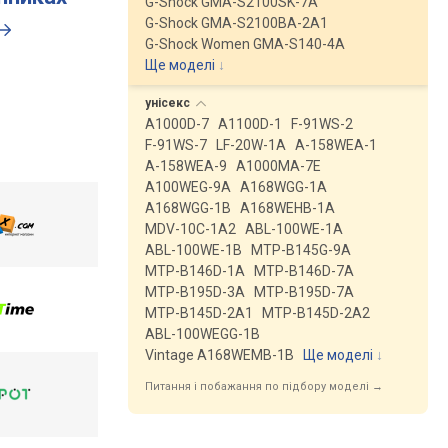
G-Shock GMA-S2100SK-7A
G-Shock GMA-S2100BA-2A1
G-Shock Women GMA-S140-4A
Ще моделі
↓
унісекс
A1000D-7
A1100D-1
F-91WS-2
F-91WS-7
LF-20W-1A
A-158WEA-1
A-158WEA-9
A1000MA-7E
A100WEG-9A
A168WGG-1A
A168WGG-1B
A168WEHB-1A
MDV-10C-1A2
ABL-100WE-1A
ABL-100WE-1B
MTP-B145G-9A
MTP-B146D-1A
MTP-B146D-7A
MTP-B195D-3A
MTP-B195D-7A
MTP-B145D-2A1
MTP-B145D-2A2
ABL-100WEGG-1B
Vintage A168WEMB-1B
Ще моделі
↓
Питання і побажання по підбору моделі →