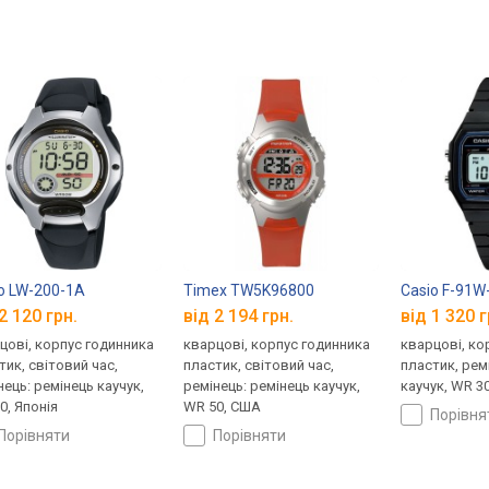
o LW-200-1A
Timex TW5K96800
Casio F-91W
2 120 грн.
від 2 194 грн.
від 1 320 г
цові, корпус годинника
кварцові, корпус годинника
кварцові, ко
тик, світовий час,
пластик, світовий час,
пластик, рем
нець: ремінець каучук,
ремінець: ремінець каучук,
каучук, WR 30
0, Японія
WR 50, США
порівн
порівняти
порівняти