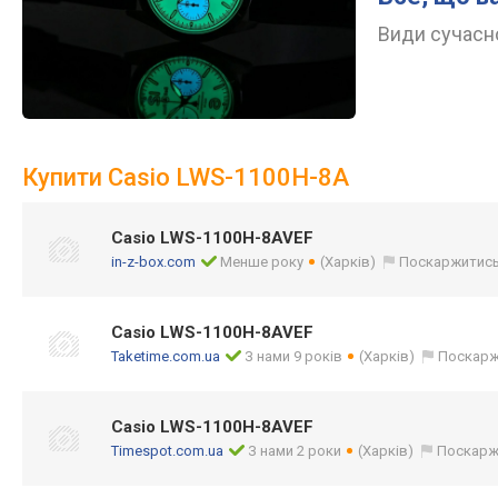
Види сучасно
Купити Casio LWS-1100H-8A
Casio LWS-1100H-8AVEF
in-z-box.com
Менше року
(Харків)
Поскаржитис
Casio LWS-1100H-8AVEF
Taketime.com.ua
З нами 9 років
(Харків)
Поскарж
Casio LWS-1100H-8AVEF
Timespot.com.ua
З нами 2 роки
(Харків)
Поскарж