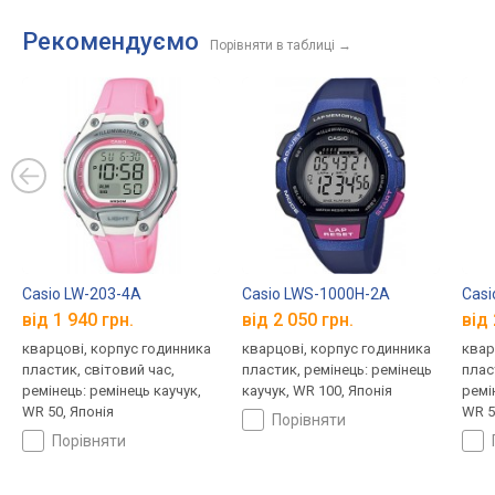
Рекомендуємо
Порівняти в таблиці
→
Casio LW-203-4A
Casio LWS-1000H-2A
Casi
від 1 940 грн.
від 2 050 грн.
від 
кварцові, корпус годинника
кварцові, корпус годинника
квар
пластик, світовий час,
пластик, ремінець: ремінець
плас
ремінець: ремінець каучук,
каучук, WR 100, Японія
ремі
WR 50, Японія
WR 5
порівняти
порівняти