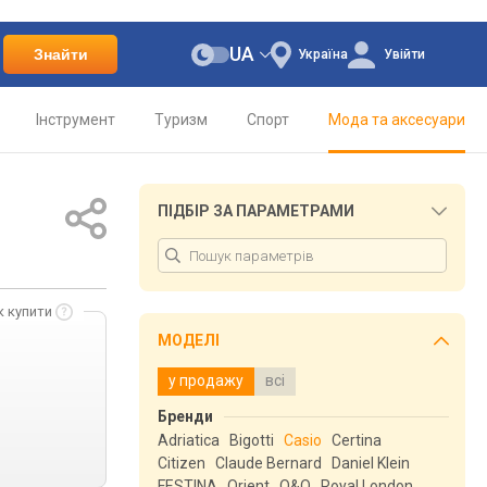
UA
Знайти
Україна
Увійти
Інструмент
Туризм
Спорт
Мода та аксесуари
ПІДБІР ЗА ПАРАМЕТРАМИ
к купити
МОДЕЛІ
у продажу
всі
Бренди
Adriatica
Bigotti
Casio
Certina
Citizen
Claude Bernard
Daniel Klein
FESTINA
Orient
Q&Q
Royal London