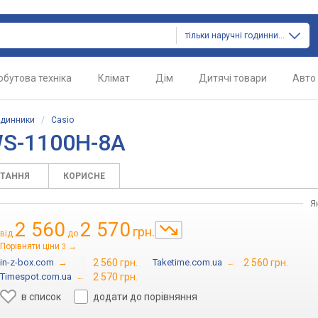
тільки наручні годинники
обутова техніка
Клімат
Дім
Дитячі товари
Авто
одинники
/
Casio
WS-1100H-8A
ИТАННЯ
КОРИСНЕ
Я
2 560
2 570
грн.
від
до
Порівняти ціни
→
3
in-z-box.com
→
2 560 грн.
Taketime.com.ua
→
2 560 грн.
Timespot.com.ua
→
2 570 грн.
в список
додати до порівняння