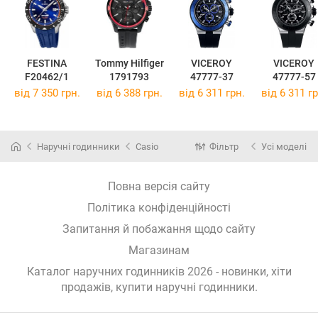
FESTINA
Tommy Hilfiger
VICEROY
VICEROY
F20462/1
1791793
47777-37
47777-57
від 7 350 грн.
від 6 388 грн.
від 6 311 грн.
від 6 311 гр
Наручні годинники
Casio
Фільтр
Усі моделі
Повна версія сайту
Політика конфіденційності
Запитання й побажання щодо сайту
Магазинам
Каталог наручних годинників 2026 - новинки, хіти
продажів,
купити наручні годинники
.