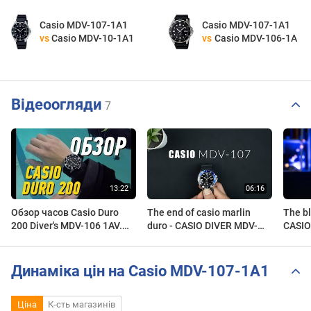
Casio MDV-107-1A1
Casio MDV-107-1A1
vs
Casio MDV-10-1A1
vs
Casio MDV-106-1A
Відеоогляди
7
Обзор часов Casio Duro
The end of casio marlin
The bl
200 Diver's MDV-106 1AV.
duro - CASIO DIVER MDV-
CASIO
Отличные дайверы за
107-1A2
копейки.
Динаміка цін на Casio MDV-107-1A1
Ціна
К-сть магазинів