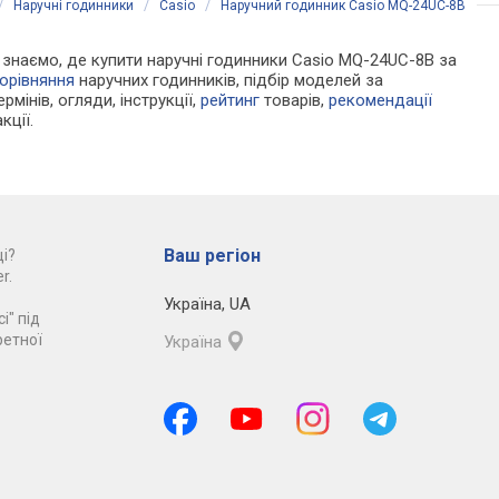
/
Наручні годинники
/
Casio
/
Наручний годинник Casio MQ-24UC-8B
Ми знаємо, де купити наручні годинники Casio MQ-24UC-8B за
орівняння
наручних годинників, підбір моделей за
рмінів, огляди, інструкції,
рейтинг
товарів,
рекомендації
кції.
Ваш регіон
і?
r.
Україна
,
UA
і" під
ретної
Україна