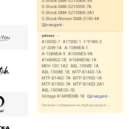
G-Shock GMA-S2100BA-3A
G-Shock GMA-S2100SK-7A
G-Shock GMA-S2100BA-2A1
G-Shock Women GMA-S140-4A
Ще моделі
↓
унісекс
A1000D-7
A1100D-1
F-91WS-2
LF-20W-1A
A-158WEA-1
A-158WEA-9
A100WEG-9A
A168WGG-1B
A168WEHB-1A
MDV-10C-1A2
ABL-100WE-1A
ABL-100WE-1B
MTP-B146D-1A
MTP-B146D-7A
MTP-B195D-1A
MTP-B195D-7A
MTP-B145D-2A1
ABL-100WEGG-1B
Vintage A168WEMB-1B
Ще моделі
↓
Питання і побажання по підбору моделі →