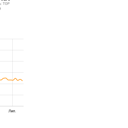
ь:
TOP
Лип.