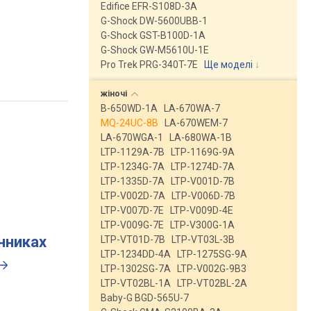
Edifice EFR-S108D-3A
G-Shock DW-5600UBB-1
G-Shock GST-B100D-1A
G-Shock GW-M5610U-1E
Pro Trek PRG-340T-7E
Ще моделі
↓
жіночі
B-650WD-1A
LA-670WA-7
MQ-24UC-8B
LA-670WEM-7
LA-670WGA-1
LA-680WA-1B
LTP-1129A-7B
LTP-1169G-9A
LTP-1234G-7A
LTP-1274D-7A
LTP-1335D-7A
LTP-V001D-7B
LTP-V002D-7A
LTP-V006D-7B
LTP-V007D-7E
LTP-V009D-4E
LTP-V009G-7E
LTP-V300G-1A
инниках
LTP-VT01D-7B
LTP-VT03L-3B
LTP-1234DD-4A
LTP-1275SG-9A
LTP-1302SG-7A
LTP-V002G-9B3
LTP-VT02BL-1A
LTP-VT02BL-2A
Baby-G BGD-565U-7