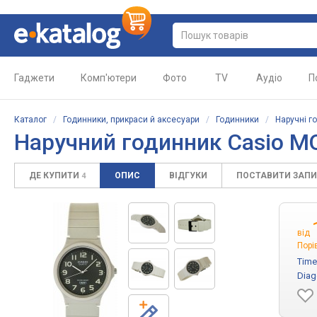
Гаджети
Комп'ютери
Фото
TV
Аудіо
П
Каталог
/
Годинники, прикраси й аксесуари
/
Годинники
/
Наручні г
Наручний годинник Casio M
ДЕ КУПИТИ
ОПИС
ВІДГУКИ
ПОСТАВИТИ ЗАП
4
від
Порі
Time
Diag