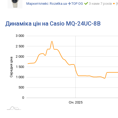
Маркетплейс:
Rozetka.ua
TOP OG
З нами 7 років
(
Динаміка цін на Casio MQ-24UC-8B
3 000
-1 000
3 500
-500
2 500
2 000
Середня ціна
1 500
1 000
1 000
500
0
Січ. 2027
Лип.
Січ. 2025
L