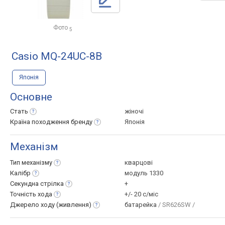
Фото
5
Casio MQ-24UC-8B
Японія
Основне
Стать
жіночі
Країна походження
бренду
Японія
Механізм
Тип
механізму
кварцові
Калібр
модуль 1330
Секундна
стрілка
+
Точність
хода
+/- 20 с/міс
Джерело ходу
(живлення)
батарейка
/ SR626SW /