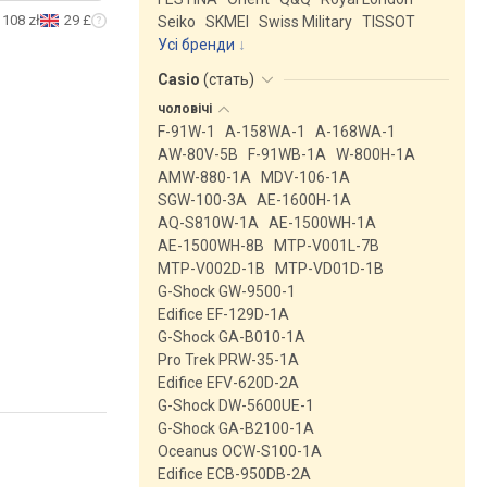
108 zł
29 £
Seiko
SKMEI
Swiss Military
TISSOT
Усі бренди
Casio
(
стать
)
чоловічі
F-91W-1
A-158WA-1
A-168WA-1
AW-80V-5B
F-91WB-1A
W-800H-1A
AMW-880-1A
MDV-106-1A
SGW-100-3A
AE-1600H-1A
AQ-S810W-1A
AE-1500WH-1A
AE-1500WH-8B
MTP-V001L-7B
MTP-V002D-1B
MTP-VD01D-1B
G-Shock GW-9500-1
Edifice EF-129D-1A
G-Shock GA-B010-1A
Pro Trek PRW-35-1A
Edifice EFV-620D-2A
G-Shock DW-5600UE-1
G-Shock GA-B2100-1A
Oceanus OCW-S100-1A
Edifice ECB-950DB-2A