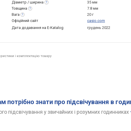
Діаметр /
ширина
35 мм
Товщина
7.8 мм
Вага
20 г
Офіційний сайт
casio.com
Дата додавання на E-Katalog
грудень 2022
ристики і комплектацію товару
ам потрібно знати про підсвічування в год
го підсвічування у звичайних і розумних годинниках