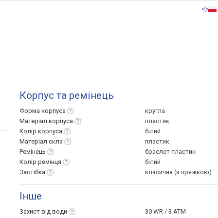
Корпус та ремінець
Форма
корпуса
кругла
Матеріал
корпуса
пластик
Колір
корпуса
білий
Матеріал
скла
пластик
Ремінець
браслет пластик
Колір
ремінця
білий
Застібка
класична (з пряжкою)
Інше
Захист від
води
30 WR / 3 ATM