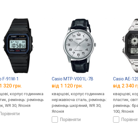
o F-91W-1
Casio MTP-V001L-7B
Casio AE-1
1 320 грн.
від 1 120 грн.
від 2 340 г
цові, корпус годинника
кварцові, корпус годинника
кварцові, ко
тик, ремінець: ремінець
нержавіюча сталь, ремінець:
пластик, сві
ук, WR 30, Японія
ремінець шкіряний, WR 30,
ремінець: бр
Японія
100, Японія
порівняти
порівняти
порівн