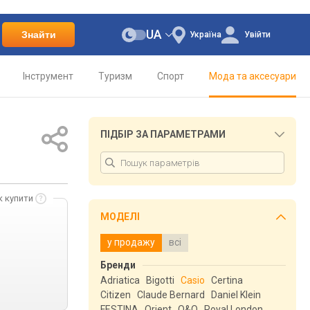
UA
Знайти
Україна
Увійти
Інструмент
Туризм
Спорт
Мода та аксесуари
ПІДБІР ЗА ПАРАМЕТРАМИ
к купити
МОДЕЛІ
у продажу
всі
Бренди
Adriatica
Bigotti
Casio
Certina
Citizen
Claude Bernard
Daniel Klein
FESTINA
Orient
Q&Q
Royal London