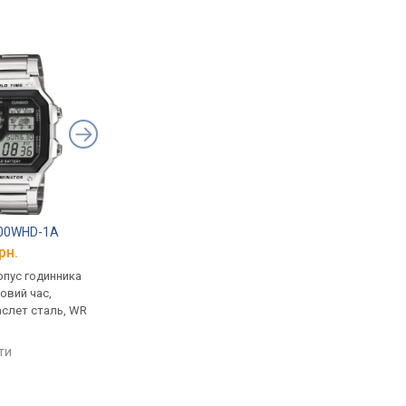
200WHD-1A
Casio G-Shock DW-5600E-1V
Casio G-Shock GW-7
рн.
від 4 799 грн.
від 6 799 грн.
рпус годинника
кварцові, корпус годинника
кварцові, корпус го
товий час,
пластик, ударозахист,
пластик, ударозахист
аслет сталь, WR
ремінець: браслет пластик,
сонячна батарея, фа
WR 200, Японія
місяця, світовий час,
ремінець: ремінець ка
яти
порівняти
порівняти
WR 200, Японія