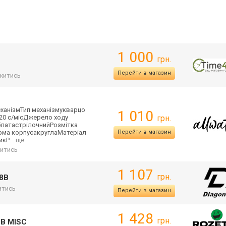
1 000
грн.
Перейти в магазин
житись
ех
анізмТип механізмукварцо
1 010
 20 с/місДжерело ходу
грн.
блатастріл
очнийРозмітка
рма корпусакруглаМа
теріал
Перейти в магазин
икР
... ще
итись
1 107
грн.
-8B
итись
Перейти в магазин
1 428
грн.
8B MISC