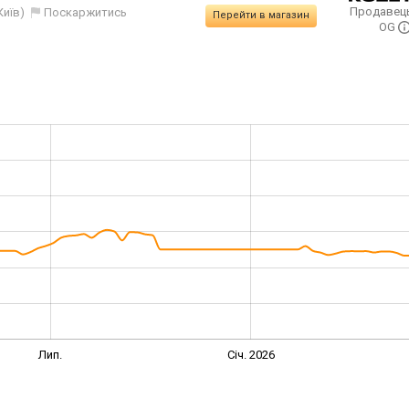
Продавец
Київ)
Поскаржитись
Перейти в магазин
OG
Лип.
Січ. 2026