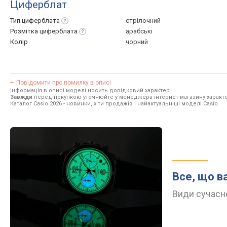
Циферблат
Тип
циферблата
стрілочний
Розмітка
циферблата
арабські
Колір
чорний
Повідомити про помилку в описі
Інформація в описі моделі носить довідковий характер.
Завжди
перед покупкою уточнюйте у менеджера інтернет-магазину характе
Каталог Casio 2026
- новинки, хіти продажів і найактуальніші моделі Casio.
Все, що в
Види сучасно