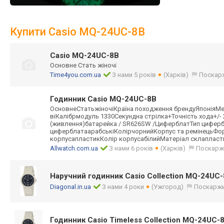
Купити Casio MQ-24UC-8B
Casio MQ-24UC-8B
Основне Стать жіночі
Time4you.com.ua
З нами 5 років
(Харків)
Поскар
Годинник Casio MQ-24UC-8B
ОсновнеСтатьжін
очіКраїна походження брендуЯпоніяМ
віКалібрмодуль 1330Секундна стрілка+Точніст
ь хода+/-
(живлення)батар
ейка / SR626SW /ЦиферблатТип цифер
циферблатаарабс
ькіКолірчорнийК
орпус та ремінецьФо
корпусапластикК
олір корпусабілийМат
еріал склапласт
Allwatch.com.ua
З нами 6 років
(Харків)
Поскарж
Наручний годинник Casio Collection MQ-24UC
Diagonal.in.ua
З нами 4 роки
(Ужгород)
Поскарж
Годинник Casio Timeless Collection MQ-24UC-