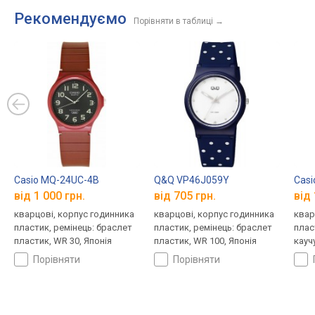
Рекомендуємо
Порівняти в таблиці
→
Casio MQ-24UC-4B
Q&Q VP46J059Y
Casi
від 1 000 грн.
від 705 грн.
від 
кварцові, корпус годинника
кварцові, корпус годинника
квар
пластик, ремінець: браслет
пластик, ремінець: браслет
плас
пластик, WR 30, Японія
пластик, WR 100, Японія
кауч
порівняти
порівняти