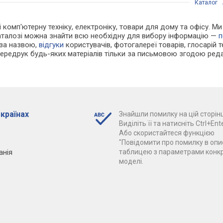
Каталог
 і комп'ютерну техніку, електроніку, товари для дому та офісу. 
каталозі можна знайти всю необхідну для вибору інформацію —
п
 за назвою,
відгуки
користувачів, фотогалереї товарів, глосарій те
Передрук будь-яких матеріалів тільки за письмовою згодою реда
 країнах
Знайшли помилку на цій сторінц
Виділіть її та натисніть Ctrl+Ente
Або скористайтеся функцією
"Повідомити про помилку в опис
анія
таблицею з параметрами конк
моделі.