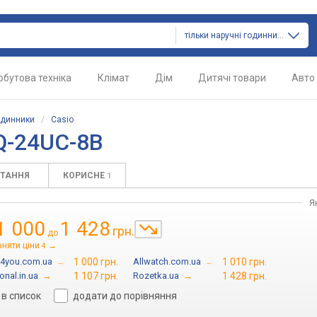
тільки наручні годинники
обутова техніка
Клімат
Дім
Дитячі товари
Авто
одинники
/
Casio
Q-24UC-8B
ИТАННЯ
КОРИСНЕ
1
Я
1 000
1 428
грн.
до
вняти ціни
→
4
4you.com.ua
→
1 000 грн.
Allwatch.com.ua
→
1 010 грн.
onal.in.ua
→
1 107 грн.
Rozetka.ua
→
1 428 грн.
в список
додати до порівняння