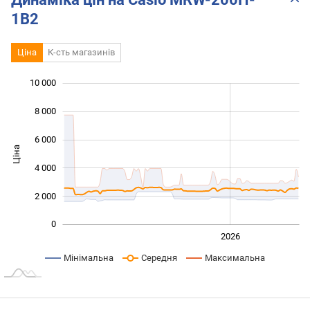
1B2
Ціна
К-сть магазинів
10 000
 000
 000
 000
8 000
6 000
Ціна
10 000
4 000
2 000
0
2024
2025
2028
2026
L
Мінімальна
Середня
Максимальна