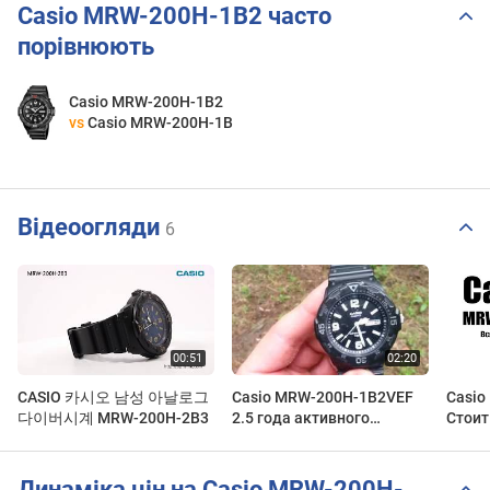
Casio MRW-200H-1B2 часто
порівнюють
Casio MRW-200H-1B2
vs
Casio MRW-200H-1B
Відеоогляди
6
CASIO 카시오 남성 아날로그
Casio MRW-200H-1B2VEF
Casio
다이버시계 MRW-200H-2B3
2.5 года активного
Стоит
использования
рынка
Динаміка цін на Casio MRW-200H-