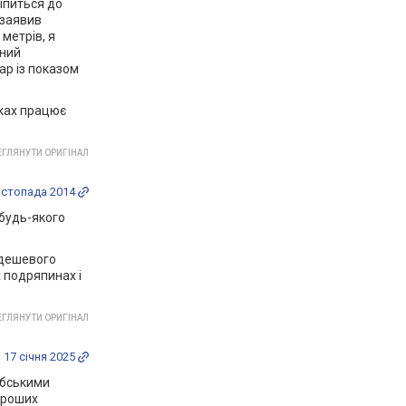
ріпиться до
 заявив
 метрів, я
рний
ар із показом
лках працює
ГЛЯНУТИ ОРИГІНАЛ
истопада 2014
 будь-якого
з дешевого
х подряпинах і
ГЛЯНУТИ ОРИГІНАЛ
17 січня 2025
рабськими
ороших