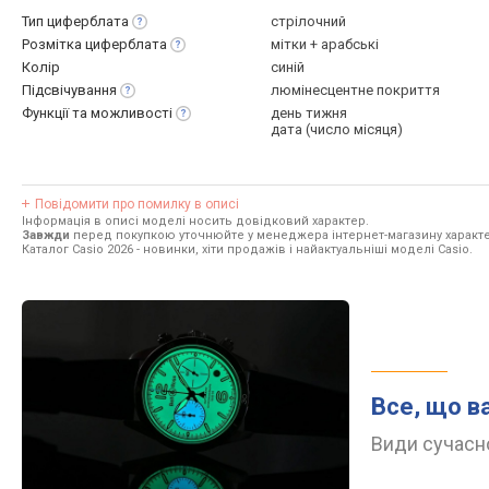
Тип
циферблата
стрілочний
Розмітка
циферблата
мітки + арабські
Колір
синій
Підсвічування
люмінесцентне покриття
Функції та
можливості
день тижня
дата (число місяця)
Повідомити про помилку в описі
Інформація в описі моделі носить довідковий характер.
Завжди
перед покупкою уточнюйте у менеджера інтернет-магазину характе
Каталог Casio 2026
- новинки, хіти продажів і найактуальніші моделі Casio.
Все, що в
Види сучасно