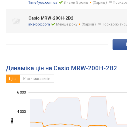
Time4you.com.ua
З нами 5 років
(Харків)
Поскар
Casio MRW-200H-2B2
in-z-box.com
Менше року
(Харків)
Поскаржитис
Динаміка цін на Casio MRW-200H-2B2
Ціна
К-сть магазинів
6 000
-2 000
-1 000
-4 000
1 000
3 000
8 000
4 000
Ціна
1 000