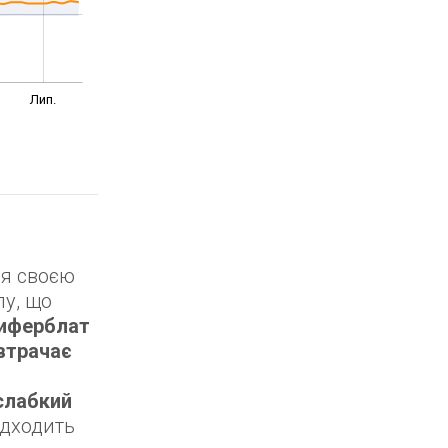
Лип.
ся своєю
лу, що
циферблат
втрачає
слабкий
підходить