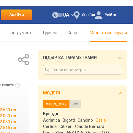
UA
Знайти
Україна
Увійти
Інструмент
Туризм
Спорт
Мода та аксесуари
ПІДБІР ЗА ПАРАМЕТРАМИ
к купити
МОДЕЛІ
у продажу
всі
2 630 грн.
Бренди
2 000 грн.
Adriatica
Bigotti
Candino
Casio
2 030 грн.
Certina
Citizen
Claude Bernard
2 516 грн.
Daniel Klein
FESTINA
Orient
Q&Q