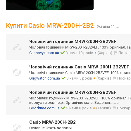
Купити Casio MRW-200H-2B2
Усі ціни 11
→
Чоловічий годинник MRW-200H-2B2VEF
Чоловічі годинники MRW-200H-2B2VEF. 100% оригінал. Гар
Chasovyk.com.ua
З нами 10 років
(Харків)
Поска
Чоловічий годинник Casio MRW-200H-2B2VEF
Чоловічі годинники Casio MRW-200H-2B2VEF. 100% оригіна
Origwatch.com.ua
З нами 5 років
(Харків)
Поскар
Чоловічий годинник MRW-200H-2B2VEF
Чоловічий годинник MRW-200H-2B2VEF
. 100% оригінал. 
корпус та ремінець. Органічне скло. Водонеп
... ще
Goodtime.com.ua
З нами 8 років
(Харків)
Поскар
Casio MRW-200H-2B2
Основне Стать чоловічі