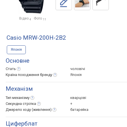
Відео
Фото
4
11
Casio MRW-200H-2B2
Японія
Основне
Стать
чоловічі
Країна походження
бренду
Японія
Механізм
Тип
механізму
кварцові
Секундна
стрілка
+
Джерело ходу
(живлення)
батарейка
Циферблат