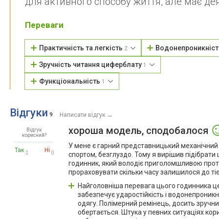
для активного способу життя, але має дея
Переваги
Практичність та легкість
Водонепроникніс
2
Зручність читання циферблату
1
Функціональність
1
Відгуки
→
9
Написати відгук
хороша модель, сподобалося
Відгук
корисний?
У мене є гарний представницький механічний го
Так
Ні
2
0
спортом, безглуздо. Тому я вирішив підібрати
годинник, який володіє приголомшливою проти
прораховувати скільки часу залишилося до тієї
Найголовніша перевага цього годинника це 
забезпечує ударостійкість і водонепроникні
одягу. Полімерний ремінець, досить зручни
обертається. Штука у певних ситуаціях кори