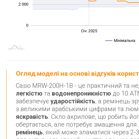
2 000
0
Січ. 2027
Лип.
Січ. 2025
L
Мінімальна
Огляд моделі на основі відгуків корис
Casio MRW-200H-1B - це практичний та н
легкістю
та
водонепроникністю
до 10 AT
забезпечує
ударостійкість
, а ремінець з
з великими арабськими цифрами та люмі
яскравість
. Скло акрилове, що робить йо
обертається, але потребує змащення для
ремінець
, який може зламатися через 2-3