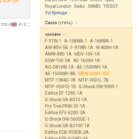
2 628 грн.
Royal London
Seiko
SKMEI
TISSOT
Усі бренди
Casio
(
стать
)
120 zł
41 £
чоловічі
F-91W-1
A-158WA-1
A-168WA-1
AW-80V-5B
F-91WB-1A
W-800H-1A
AMW-880-1A
MDV-106-1A
SGW-100-3A
AE-1600H-1A
AQ-S810W-1A
AE-1500WH-1A
AE-1500WH-8B
MRW-200H-2B2
MTP-1384D-7A
MTP-V001L-7B
MTP-VD01D-1B
G-Shock GW-9500-1
Edifice EF-129D-1A
G-Shock GA-B010-1A
Pro Trek PRW-35-1A
Edifice EFV-620D-2A
G-Shock DW-5600UE-1
G-Shock GA-B2100-1A
Edifice ECB-950DB-2A
Edifice EFR-S108D-3A