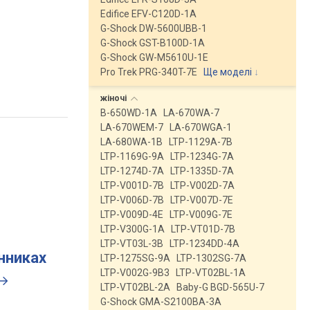
Edifice EFV-C120D-1A
G-Shock DW-5600UBB-1
G-Shock GST-B100D-1A
G-Shock GW-M5610U-1E
Pro Trek PRG-340T-7E
Ще моделі
↓
жіночі
B-650WD-1A
LA-670WA-7
LA-670WEM-7
LA-670WGA-1
LA-680WA-1B
LTP-1129A-7B
LTP-1169G-9A
LTP-1234G-7A
LTP-1274D-7A
LTP-1335D-7A
LTP-V001D-7B
LTP-V002D-7A
LTP-V006D-7B
LTP-V007D-7E
LTP-V009D-4E
LTP-V009G-7E
LTP-V300G-1A
LTP-VT01D-7B
LTP-VT03L-3B
LTP-1234DD-4A
инниках
LTP-1275SG-9A
LTP-1302SG-7A
LTP-V002G-9B3
LTP-VT02BL-1A
LTP-VT02BL-2A
Baby-G BGD-565U-7
G-Shock GMA-S2100BA-3A