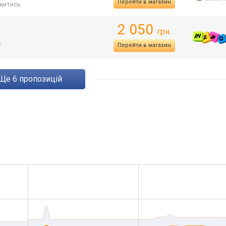
Перейти в магазин
житись
2 050
грн.
ь
Перейти в магазин
ще
6
пропозицій