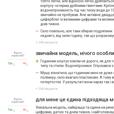
тобто легке, але відносно легко дряпаєтьс
корпусу чотирма дрібними гвинтами. Кріпл
водонепроникність під час тиску води до 10
звичайно не пробував. Але активне двадц
циферблат із великими цифрами та великими
днів тижня.
Скло повільно, але таки збирає подряпини
недовго, від сили годину, так що розрахову
Обговорити
звичайна модель, нічого особл
Відгук
корисний?
Годинник коштує зовсім не дорого, як для 
Так
Ні
2
2
типу та стилю. Водоніпроникні. Опускався 
Мушу зізнатися, що годинник мені не дуже с
полімеру, скло взагалі пластикове. А тому
потертостях. У результаті вони зараз так і 
Обговорити
для мене це єдина підходяща 
Відгук
корисний?
Унікальна модель, найкраща та єдина на ринку.
Так
Ні
0
0
цифрами, датою та днем тижня, і найголовніше