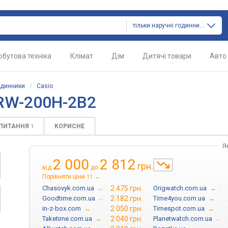
тільки наручні годинники
обутова техніка
Клімат
Дім
Дитячі товари
Авто
одинники
/
Casio
MRW-200H-2B2
АПИТАННЯ
КОРИСНЕ
1
Я
2 000
2 812
грн.
від
до
Порівняти ціни
→
11
Chasovyk.com.ua
→
2 475 грн.
Origwatch.com.ua
→
Goodtime.com.ua
→
2 182 грн.
Time4you.com.ua
→
in-z-box.com
→
2 050 грн.
Timespot.com.ua
→
Taketime.com.ua
→
2 040 грн.
Planetwatch.com.ua
→