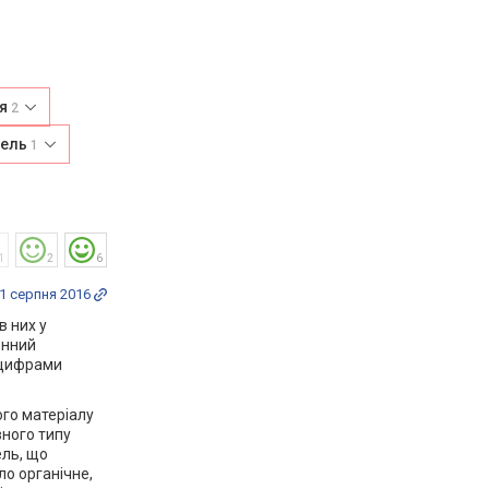
ня
2
зель
1
1
2
6
1 серпня 2016
в них у
онний
а цифрами
ого матеріалу
вного типу
ель, що
ло органічне,