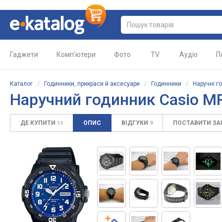
Гаджети
Комп'ютери
Фото
TV
Аудіо
П
Каталог
/
Годинники, прикраси й аксесуари
/
Годинники
/
Наручні г
Наручний годинник Casio 
ДЕ КУПИТИ
ОПИС
ВІДГУКИ
ПОСТАВИТИ З
11
9