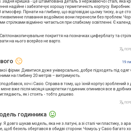
я. Задня кришка - це штампована деталь з нержавіючої сталі, яка к
ення надійне і забезпечує хорошу герметичність корпусу. Виробник
 атмосфер. Пірнати на глибину, що відповідає цьому тиску, а це сто
ятихвилинне плавання водоймою вони перенесли без проблем. Чо
 стрілками відмінно читається при слабкому освітленні. Є календ
. Світлонакопичувальне покриття на позначках циферблату та стрі
вати на нього всерйоз не варто.
ПЕРЕ
ивого
19 л
такої фірми. Дивитися дуже універсально, добре підходять під одяг
з ними на глибину 20 метрів – витримують.
подобався, хоч і Casio. Справа в тому, що їхній корпус зроблений 
 в мене вже після місяця шкарпетки годинник опинився все в дрібни
виглядають, як і стоять - тобто дешево.
ПЕРЕ
модель годинника
 Я довго шукав модель, яка не з латуні, а зі сталі чи пластику, з а
, щоб безель обертався в обидві сторони. Чомусь у Casio багато х