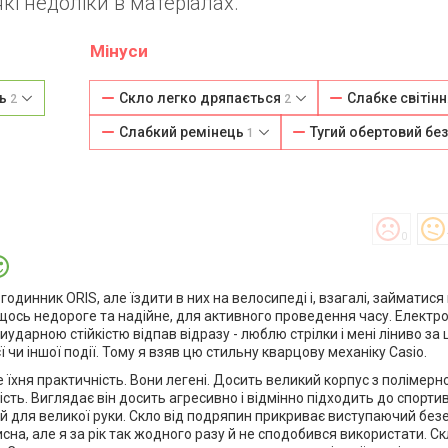
кі недоліки в матеріалах.
Мінуси
ть
Скло легко дряпається
Слабке світін
2
2
Слабкий ремінець
Тугий обертовий бе
1
0
динник ORIS, але їздити в них на велосипеді і, взагалі, займатися 
 щось недороге та надійне, для активного проведення часу. Електр
ударною стійкістю відпав відразу - люблю стрілки і мені ліниво з
 чи іншої події. Тому я взяв цю стильну кварцову механіку Casio.
їхня практичність. Вони легені. Досить великий корпус з полімерн
сть. Виглядає він досить агресивно і відмінно підходить до спорти
й для великої руки. Скло від подряпин прикриває виступаючий без
сна, але я за рік так жодного разу й не сподобився використати. Ск