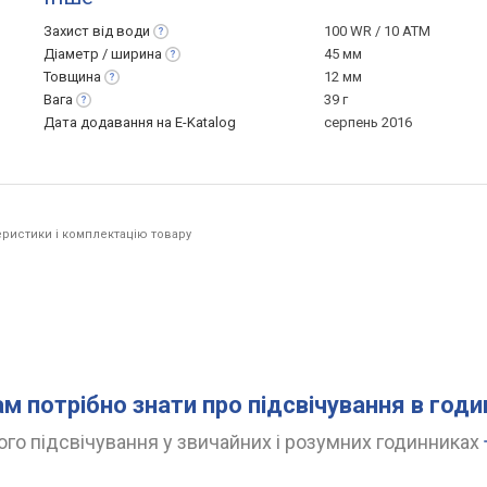
Захист від
води
100 WR / 10 ATM
Діаметр /
ширина
45 мм
Товщина
12 мм
Вага
39 г
Дата додавання на E-Katalog
серпень 2016
ристики і комплектацію товару
ам потрібно знати про підсвічування в год
го підсвічування у звичайних і розумних годинниках