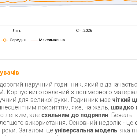
Лип.
Січ. 2026
Середня
Максимальна
тувачів
едорогий наручний годинник, який відзначаєть
M. Корпус виготовлений з полімерного матеріа
ручний для великої руки. Годинник має
чіткий 
несцентним покриттям, яке, на жаль,
швидко 
го легким, але
схильним до подряпин
. Безель
 легшого використання. Основний недолік - це
 роки. Загалом, це
універсальна модель
, яка 