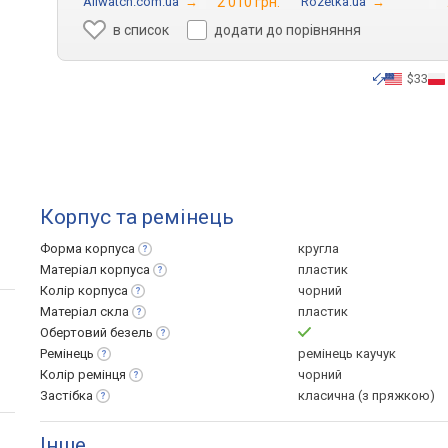
Allwatch.com.ua
→
2 010 грн.
Rozetka.ua
→
в список
додати до порівняння
$33
Корпус та ремінець
Форма
корпуса
кругла
Матеріал
корпуса
пластик
Колір
корпуса
чорний
Матеріал
скла
пластик
Обертовий
безель
Ремінець
ремінець каучук
Колір
ремінця
чорний
Застібка
класична (з пряжкою)
Інше