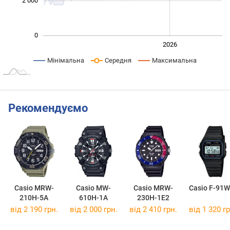
2 000
0
2024
2025
2028
2026
L
Мінімальна
Середня
Максимальна
Рекомендуємо
Casio MRW-
Casio MW-
Casio MRW-
Casio F-91W
210H-5A
610H-1A
230H-1E2
від 2 190 грн.
від 2 000 грн.
від 2 410 грн.
від 1 320 гр