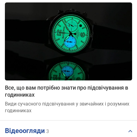
Все, що вам потрібно знати про підсвічування в
годинниках
Види сучасного підсвічування у звичайних і розумних
годинниках
Відеоогляди
3