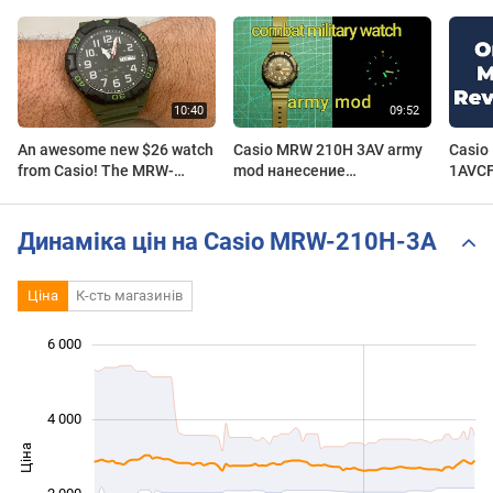
An awesome new $26 watch
Casio MRW 210H 3AV army
Casio
from Casio! The MRW-
mod нанесение
1AVCF
210H-3AVDF
люминофора #armywatch
#casio #militarywatch
#luminofor
Динаміка цін на Casio MRW-210H-3A
Ціна
К-сть магазинів
6 000
 000
 000
 000
 000
 000
 000
4 000
Ціна
1 000