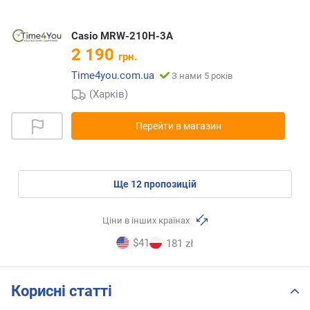
Casio MRW-210H-3A
2 190
грн.
Time4you.com.ua
З нами 5 років
(Харків)
Перейти в магазин
ще
12
пропозицій
Ціни в інших країнах
$41
181 zł
Корисні статті