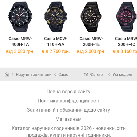
Casio MRW-
Casio MCW-
Casio MRW-
Casio MRW
400H-1A
110H-9A
200H-1E
200H-4C
від 3 080 грн.
від 2 760 грн.
від 2 000 грн.
від 3 160 гр
Наручні годинники
Casio
Фільтр
Усі моделі
Повна версія сайту
Політика конфіденційності
Запитання й побажання щодо сайту
Магазинам
Каталог наручних годинників 2026 - новинки, хіти
продажів,
купити наручні годинники
.