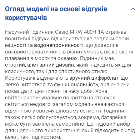
Огляд моделі на основі відгуків
користувачів
Наручний годинник Casio MRW-400H-1A отримав
позитивні відгуки від користувачів завдяки своїй
міцності
та
водонепроникності
, що дозволяє
використовувати його в різних умовах, включаючи
плавання в морях та океанах. Годинник має
строгий, але гарний дизайн
, який підходить як для
класичного, так і для спортивного стилю.
Користувачі відзначають
зручний циферблат
, що
легко читається, та
функціональність
, включаючи
показ дати, дня тижня та часу доби. Хоча
світлонакопичувальне покриття на стрілках
світиться недовго, загалом модель вважається
відмінною у своєму ціновому сегменті. Годинник
також легко обслуговується, зокрема, батарейка
може бути замінена самостійно. Це чудовий вибір
для щоденного використання, який підходить як під
кежл, так і під костюм.