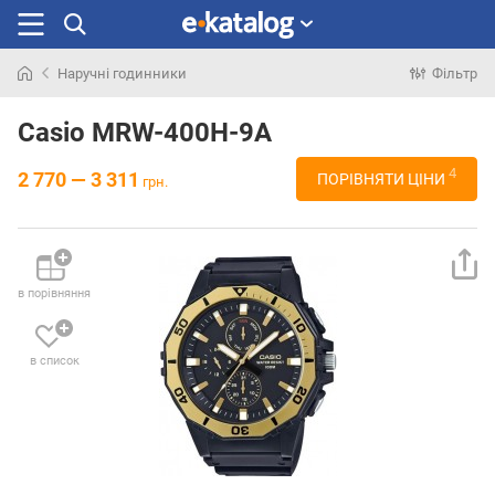
Наручні годинники
Фільтр
Шукали
раніше
Casio MRW-400H-9A
4
2 770 — 3 311
ПОРІВНЯТИ ЦІНИ
грн.
в порівняння
в список