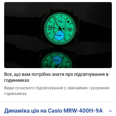
Все, що вам потрібно знати про підсвічування в
годинниках
Види сучасного підсвічування у звичайних і розумних
годинниках
Динаміка цін на Casio MRW-400H-9A