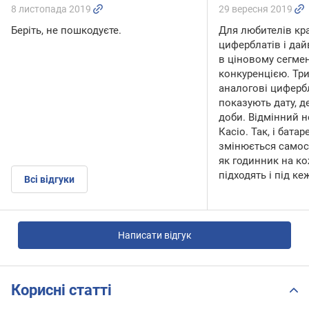
8 листопада 2019
29 вересня 2019
Беріть, не пошкодуєте.
Для любителів кр
циферблатів і да
в ціновому сегмен
конкуренцією. Три
аналогові циферб
показують дату, де
доби. Відмінний 
Касіо. Так, і бата
змінюється самос
як годинник на ко
підходять і під ке
Всі відгуки
Написати відгук
Корисні статті