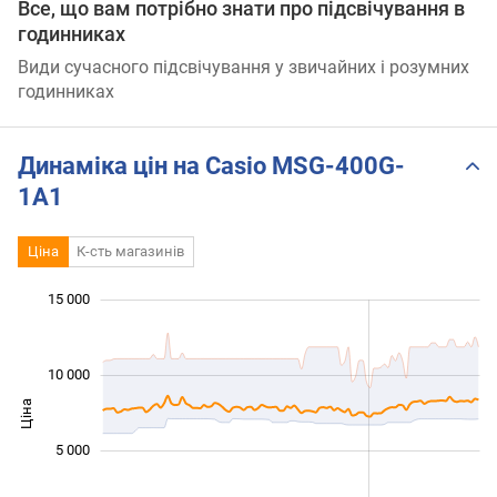
Все, що вам потрібно знати про підсвічування в
годинниках
Види сучасного підсвічування у звичайних і розумних
годинниках
Динаміка цін на Casio MSG-400G-
1A1
Ціна
К-сть магазинів
 000
 000
 000
 000
 000
 000
 000
15 000
10 000
Ціна
10 000
5 000