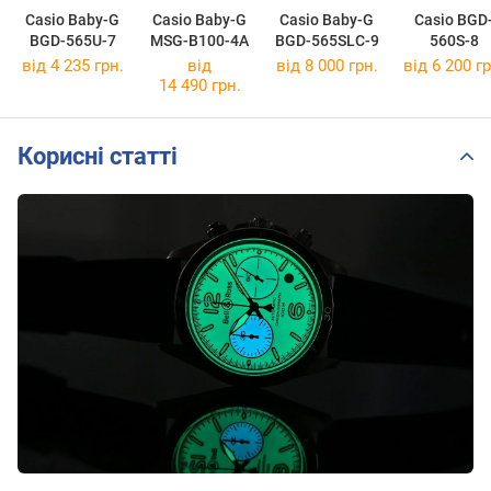
Casio Baby-G
Casio Baby-G
Casio Baby-G
Casio BGD
BGD-565U-7
MSG-B100-4A
BGD-565SLC-9
560S-8
від 4 235 грн.
від
від 8 000 грн.
від 6 200 гр
14 490 грн.
Корисні статті