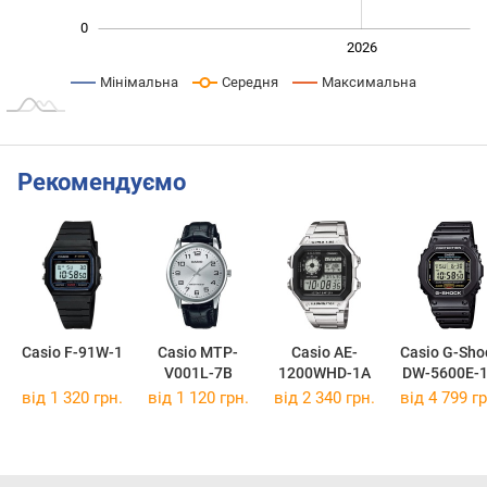
0
2024
2025
2028
2026
L
Мінімальна
Середня
Максимальна
Рекомендуємо
Casio F-91W-1
Casio MTP-
Casio AE-
Casio G-Sho
V001L-7B
1200WHD-1A
DW-5600E-
від 1 320 грн.
від 1 120 грн.
від 2 340 грн.
від 4 799 гр