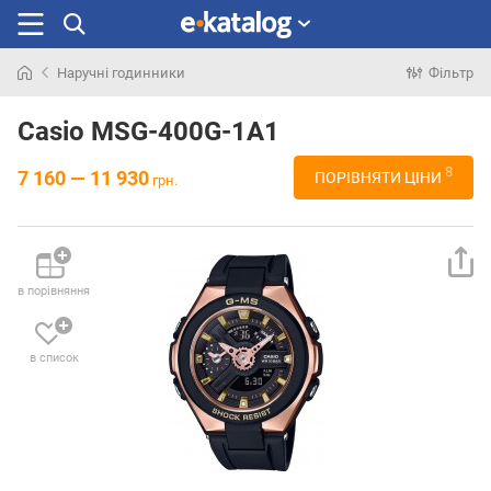
Наручні годинники
Фільтр
Шукали
раніше
Casio MSG-400G-1A1
8
7 160 — 11 930
ПОРІВНЯТИ ЦІНИ
грн.
в порівняння
в список