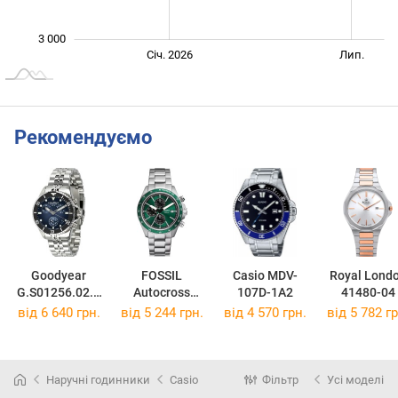
3 000
Січ. 2027
Лип.
Січ. 2026
Лип.
L
Рекомендуємо
Goodyear
FOSSIL
Casio MDV-
Royal Lond
G.S01256.02.0
Autocross
107D-1A2
41480-04
1
FS6127
від 6 640 грн.
від 5 244 грн.
від 4 570 грн.
від 5 782 гр
Наручні годинники
Casio
Фільтр
Усі моделі