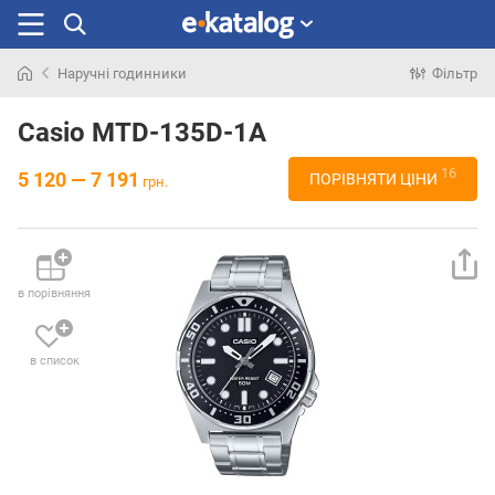
Наручні годинники
Фільтр
Шукали
раніше
Casio MTD-135D-1A
16
5 120 — 7 191
ПОРІВНЯТИ ЦІНИ
грн.
в порівняння
в список