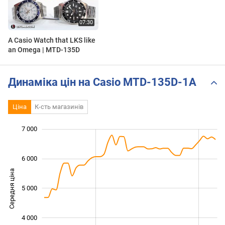
A Casio Watch that LKS like
an Omega | MTD-135D
Динаміка цін на Casio MTD-135D-1A
Ціна
К-сть магазинів
 500
 500
 500
 000
 000
 000
7 000
6 000
Середня ціна
5 000
3 500
4 000