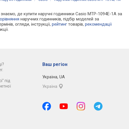
Ми знаємо, де купити наручні годинники Casio MTP-1094E-1A за
орівняння
наручних годинників, підбір моделей за
рмінів, огляди, інструкції,
рейтинг
товарів,
рекомендації
кції.
Ваш регіон
і?
r.
Україна
,
UA
і" під
ретної
Україна