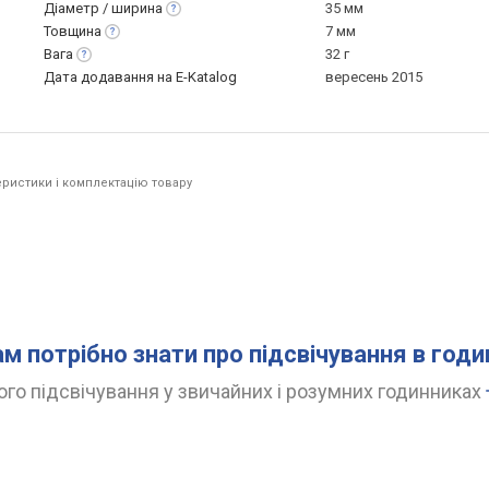
Діаметр /
ширина
35 мм
Товщина
7 мм
Вага
32 г
Дата додавання на E-Katalog
вересень 2015
ристики і комплектацію товару
ам потрібно знати про підсвічування в год
го підсвічування у звичайних і розумних годинниках