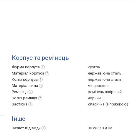
Корпус та ремінець
Форма
корпуса
кругла
Матеріал
корпуса
нержавіюча сталь
Колір
корпуса
нержавіюча сталь
Матеріал
скла
мінеральне
Ремінець
ремінець шкіряний
Колір
ремінця
чорний
Застібка
класична (з пряжкою)
Інше
Захист від
води
30 WR / 3 ATM