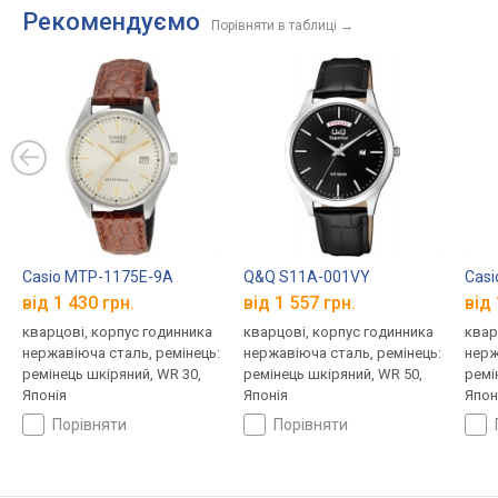
Рекомендуємо
Порівняти в таблиці
→
Casio MTP-1175E-9A
Q&Q S11A-001VY
Casi
від 1 430 грн.
від 1 557 грн.
від 
кварцові, корпус годинника
кварцові, корпус годинника
квар
нержавіюча сталь, ремінець:
нержавіюча сталь, ремінець:
нерж
ремінець шкіряний, WR 30,
ремінець шкіряний, WR 50,
ремі
Японія
Японія
Япон
порівняти
порівняти