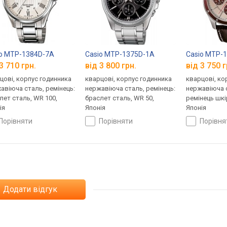
io MTP-1384D-7A
Casio MTP-1375D-1A
Casio MTP-
3 710 грн.
від 3 800 грн.
від 3 750 г
цові, корпус годинника
кварцові, корпус годинника
кварцові, ко
авіюча сталь, ремінець:
нержавіюча сталь, ремінець:
нержавіюча с
лет сталь, WR 100,
браслет сталь, WR 50,
ремінець шкі
ія
Японія
Японія
порівняти
порівняти
порівн
Додати відгук