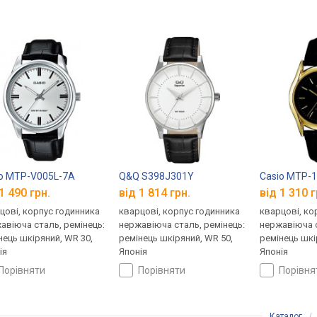
o MTP-V005L-7A
Q&Q S398J301Y
Casio MTP-
1 490 грн.
від 1 814 грн.
від 1 310 г
цові, корпус годинника
кварцові, корпус годинника
кварцові, ко
авіюча сталь, ремінець:
нержавіюча сталь, ремінець:
нержавіюча с
нець шкіряний, WR 30,
ремінець шкіряний, WR 50,
ремінець шкі
ія
Японія
Японія
порівняти
порівняти
порівн
Каталог