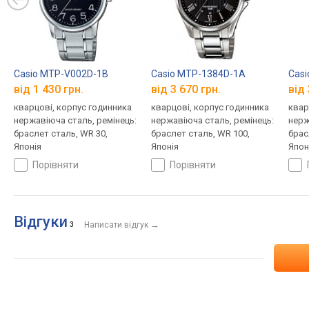
Casio MTP-V002D-1B
Casio MTP-1384D-1A
Cas
від 1 430 грн.
від 3 670 грн.
від 
кварцові, корпус годинника
кварцові, корпус годинника
квар
нержавіюча сталь, ремінець:
нержавіюча сталь, ремінець:
нерж
браслет сталь, WR 30,
браслет сталь, WR 100,
брас
Японія
Японія
Япон
порівняти
порівняти
Відгуки
→
3
Написати відгук