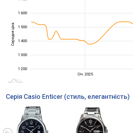
1 600
Середня ціна
1 500
1 200
1 400
1 300
1 200
Січ. 2027
Лип.
Січ. 2025
L
Серія Casio Enticer (стиль, елегантність)