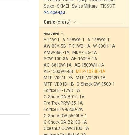
Seiko
SKMEI
Swiss Military
TISSOT
Усі бренди
Casio
(
стать
)
чоловічі
F-91W-1
A-158WA-1
A-168WA-1
AW-80V-5B
F-91WB-1A
W-800H-1A
AMW-880-1A
MDV-106-1A
SGW-100-3A
AE-1600H-1A
AQ-S810W-1A
AE-1500WH-1A
AE-1500WH-8B
MTP-1094E-1A
MTP-V001L-7B
MTP-V002D-1B
MTP-VD01D-1B
G-Shock GW-9500-1
Edifice EF-129D-1A
G-Shock GA-B010-1A
Pro Trek PRW-35-1A
Edifice EFV-620D-2A
G-Shock DW-5600UE-1
G-Shock GA-B2100-1A
Oceanus OCW-S100-1A
Edifice ECB-950DB-2A