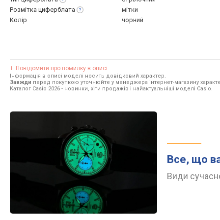
Розмітка
циферблата
мітки
Колір
чорний
Повідомити про помилку в описі
Інформація в описі моделі носить довідковий характер.
Завжди
перед покупкою уточнюйте у менеджера інтернет-магазину характе
Каталог Casio 2026
- новинки, хіти продажів і найактуальніші моделі Casio.
Все, що в
Види сучасно