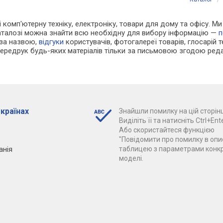
 і комп'ютерну техніку, електроніку, товари для дому та офісу. 
каталозі можна знайти всю необхідну для вибору інформацію —
п
 за назвою,
відгуки
користувачів, фотогалереї товарів, глосарій те
Передрук будь-яких матеріалів тільки за письмовою згодою реда
 країнах
Знайшли помилку на цій сторінц
Виділіть її та натисніть Ctrl+Ente
Або скористайтеся функцією
"Повідомити про помилку в опис
анія
таблицею з параметрами конк
моделі.