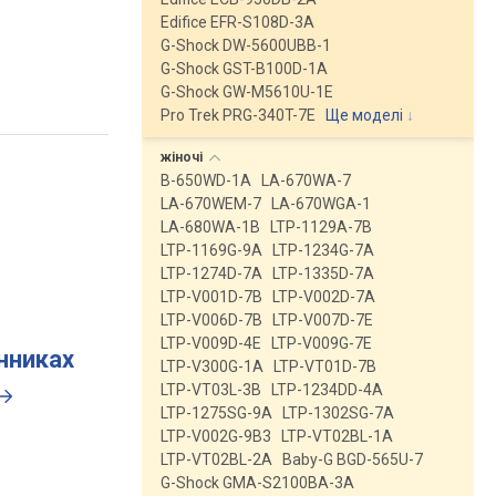
Edifice EFR-S108D-3A
G-Shock DW-5600UBB-1
G-Shock GST-B100D-1A
G-Shock GW-M5610U-1E
Pro Trek PRG-340T-7E
Ще моделі
↓
жіночі
B-650WD-1A
LA-670WA-7
LA-670WEM-7
LA-670WGA-1
LA-680WA-1B
LTP-1129A-7B
LTP-1169G-9A
LTP-1234G-7A
LTP-1274D-7A
LTP-1335D-7A
LTP-V001D-7B
LTP-V002D-7A
LTP-V006D-7B
LTP-V007D-7E
LTP-V009D-4E
LTP-V009G-7E
инниках
LTP-V300G-1A
LTP-VT01D-7B
LTP-VT03L-3B
LTP-1234DD-4A
LTP-1275SG-9A
LTP-1302SG-7A
LTP-V002G-9B3
LTP-VT02BL-1A
LTP-VT02BL-2A
Baby-G BGD-565U-7
G-Shock GMA-S2100BA-3A