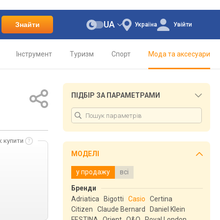
UA
Знайти
Україна
Увійти
Інструмент
Туризм
Спорт
Мода та аксесуари
ПІДБІР ЗА ПАРАМЕТРАМИ
к купити
МОДЕЛІ
у продажу
всі
Бренди
Adriatica
Bigotti
Casio
Certina
Citizen
Claude Bernard
Daniel Klein
FESTINA
Orient
Q&Q
Royal London