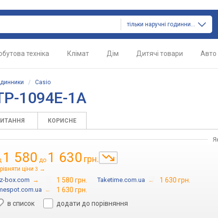
тільки наручні годинники
обутова техніка
Клімат
Дім
Дитячі товари
Авто
одинники
/
Casio
TP-1094E-1A
ПИТАННЯ
КОРИСНЕ
Я
1 580
1 630
грн.
д
до
рівняти ціни
→
3
-z-box.com
→
1 580 грн.
Taketime.com.ua
→
1 630 грн.
mespot.com.ua
→
1 630 грн.
в список
додати до порівняння