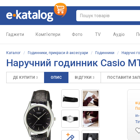
Гаджети
Комп'ютери
Фото
TV
Аудіо
П
Каталог
/
Годинники, прикраси й аксесуари
/
Годинники
/
Наручні г
Наручний годинник Casio M
ДЕ КУПИТИ
ОПИС
ВІДГУКИ
ПОСТАВИТИ ЗА
3
3
ві
По
in
Ti