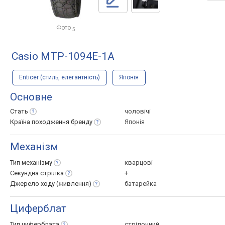
Фото
5
Casio MTP-1094E-1A
Enticer (стиль, елегантність)
Японія
Основне
Стать
чоловічі
Країна походження
бренду
Японія
Механізм
Тип
механізму
кварцові
Секундна
стрілка
+
Джерело ходу
(живлення)
батарейка
Циферблат
Тип
циферблата
стрілочний