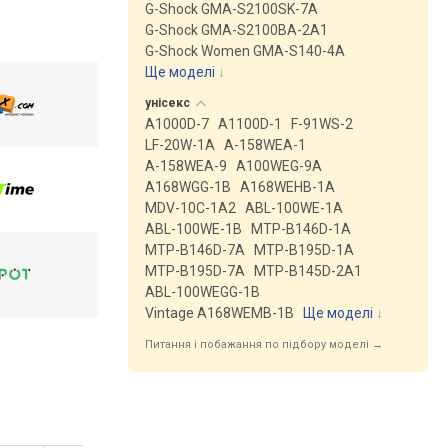
G-Shock GMA-S2100SK-7A
G-Shock GMA-S2100BA-2A1
G-Shock Women GMA-S140-4A
Ще моделі
↓
унісекс
A1000D-7
A1100D-1
F-91WS-2
LF-20W-1A
A-158WEA-1
A-158WEA-9
A100WEG-9A
A168WGG-1B
A168WEHB-1A
MDV-10C-1A2
ABL-100WE-1A
ABL-100WE-1B
MTP-B146D-1A
MTP-B146D-7A
MTP-B195D-1A
MTP-B195D-7A
MTP-B145D-2A1
ABL-100WEGG-1B
Vintage A168WEMB-1B
Ще моделі
↓
Питання і побажання по підбору моделі →