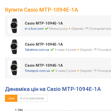
Купити Casio MTP-1094E-1A
Casio MTP-1094E-1A
in-z-box.com
Менше року
(Харків)
Поскаржитис
Casio MTP-1094E-1A
Taketime.com.ua
З нами 9 років
(Харків)
Поскарж
Casio MTP-1094E-1A
Timespot.com.ua
З нами 2 роки
(Харків)
Поскарж
Динаміка цін на Casio MTP-1094E-1A
Ціна
К-сть магазинів
1 700
1 000
1 100
1 800