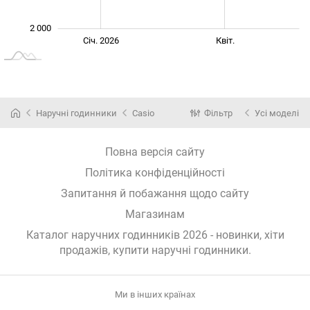
2 000
Жовт.
Лист.
Лип.
Січ. 2026
Квіт.
L
Наручні годинники
Casio
Фільтр
Усі моделі
Повна версія сайту
Політика конфіденційності
Запитання й побажання щодо сайту
Магазинам
Каталог наручних годинників 2026 - новинки, хіти
продажів,
купити наручні годинники
.
Ми в інших країнах