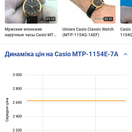
Мужские японские
Unisex Casio Classic Watch
Casio
наручные часы Casio MTP-
(MTP-1154Q-1AEF)
1154Q
1154Q-1A
Динаміка цін на Casio MTP-1154E-7A
3 000
 600
 800
 200
2 800
Середня ціна
2 600
2 000
2 400
2 200