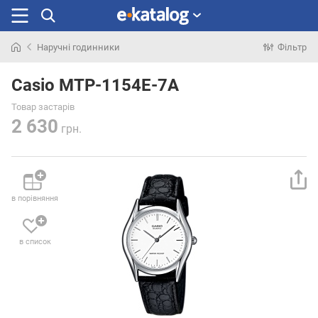
Наручні годинники
Фільтр
Шукали
раніше
Casio MTP-1154E-7A
Товар застарів
2 630
грн.
в порівняння
в список