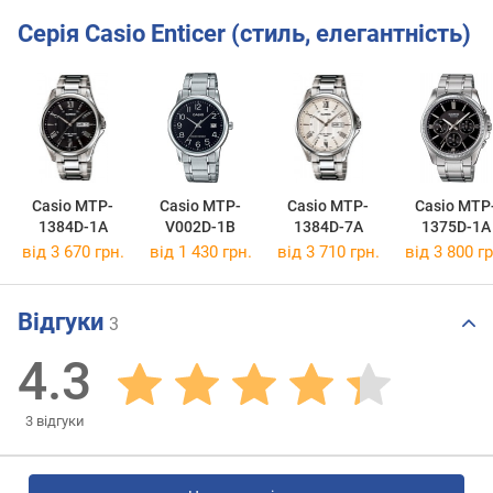
Серія Casio Enticer (стиль, елегантність)
Casio MTP-
Casio MTP-
Casio MTP-
Casio MTP
1384D-1A
V002D-1B
1384D-7A
1375D-1A
від 3 670 грн.
від 1 430 грн.
від 3 710 грн.
від 3 800 гр
Відгуки
3
4.3
3
відгуки