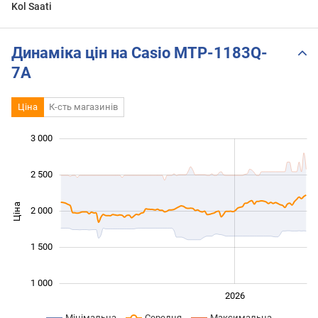
Kol Saati
Динаміка цін на Casio MTP-1183Q-
7A
Ціна
К-сть магазинів
3 000
 500
500
0
2 500
Ціна
2 000
1 000
1 500
1 000
2024
2025
2028
2026
L
Мінімальна
Середня
Максимальна