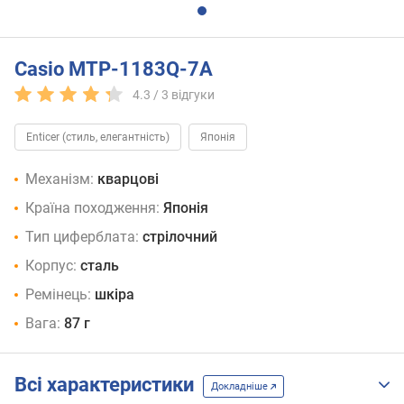
Casio MTP-1183Q-7A
4.3 /
3
відгуки
Enticer (стиль, елегантність)
Японія
Механізм:
кварцові
Країна походження:
Японія
Тип циферблата:
стрілочний
Корпус:
сталь
Ремінець:
шкіра
Вага:
87 г
Всі характеристики
Докладніше