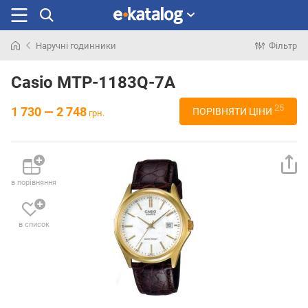
Наручні годинники
Фільтр
Шукали
раніше
Casio MTP-1183Q-7A
25
1 730 — 2 748
ПОРІВНЯТИ ЦІНИ
грн.
в порівняння
в список