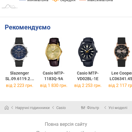
Рекомендуємо
Slazenger
Casio MTP-
Casio MTP-
Lee Coope
SL.09.6119.2.0
1183Q-9A
VD02BL-1E
LC06341.4
1
від 2 223 грн.
від 1 830 грн.
від 2 253 грн.
від 2 117 гр
Наручні годинники
Casio
Фільтр
Усі моделі
Повна версія сайту