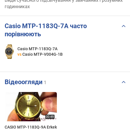
Види сучасного підсвічування у звичайних і розумних
годинниках
Casio MTP-1183Q-7A часто
порівнюють
Casio MTP-1183Q-7A
vs
Casio MTP-V004G-1B
Відеоогляди
1
CASIO MTP-1183Q-9A Erkek