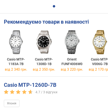
Рекомендуємо товари в наявності
Casio MTP-
Casio MTP-
Orient
Casio MTP
1183A-7B
1308D-1B
FUNF4006W0
V006G-7B
від 2 340 грн.
від 2 350 грн.
від 3 220 грн.
від 2 170 гр
Casio MTP-1260D-7B
4.7 /
3
відгуки
Японія