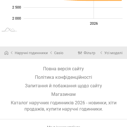
2 500
2 000
2024
2025
2028
2026
L
Наручні годинники
Casio
Фільтр
Усі моделі
Повна версія сайту
Політика конфіденційності
Запитання й побажання щодо сайту
Магазинам
Каталог наручних годинників 2026 - новинки, хіти
продажів,
купити наручні годинники
.