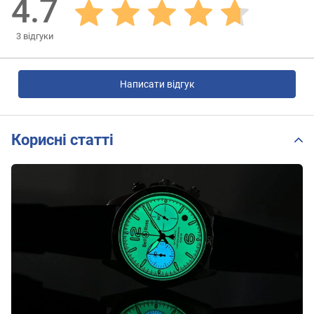
4.7
3
відгуки
Написати відгук
Корисні статті