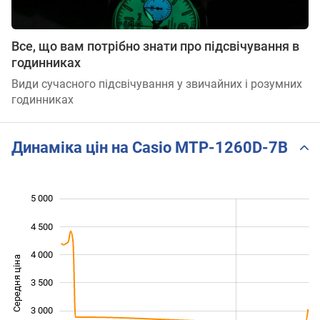
Все, що вам потрібно знати про підсвічування в
годинниках
Види сучасного підсвічування у звичайних і розумних
годинниках
Динаміка цін на Casio MTP-1260D-7B
5 000
 000
 500
 500
4 500
4 000
Середня ціна
3 500
2 000
3 000