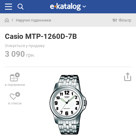
Наручні годинники
Фільтр
Шукали
раніше
Casio MTP-1260D-7B
Очікується у продажу
3 090
грн.
в порівняння
в список