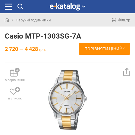
Наручні годинники
Фільтр
Шукали
раніше
Casio MTP-1303SG-7A
25
2 720 — 4 428
ПОРІВНЯТИ ЦІНИ
грн.
в порівняння
в список