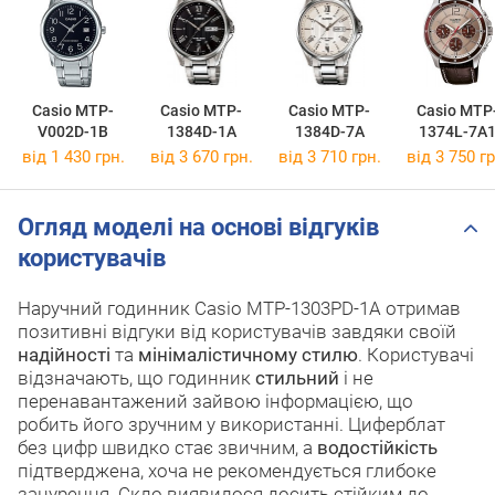
Casio MTP-
Casio MTP-
Casio MTP-
Casio MTP
V002D-1B
1384D-1A
1384D-7A
1374L-7A
від 1 430 грн.
від 3 670 грн.
від 3 710 грн.
від 3 750 гр
Огляд моделі на основі відгуків
користувачів
Наручний годинник Casio MTP-1303PD-1A отримав
позитивні відгуки від користувачів завдяки своїй
надійності
та
мінімалістичному стилю
. Користувачі
відзначають, що годинник
стильний
і не
перенавантажений зайвою інформацією, що
робить його зручним у використанні. Циферблат
без цифр швидко стає звичним, а
водостійкість
підтверджена, хоча не рекомендується глибоке
занурення. Скло виявилося досить стійким до