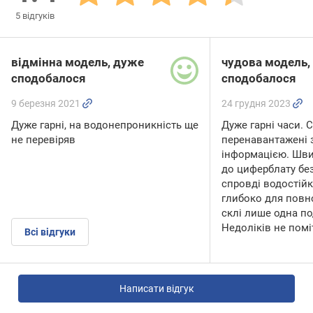
5
відгуків
відмінна модель, дуже
чудова модель,
сподобалося
сподобалося
9 березня 2021
24 грудня 2023
Дуже гарні, на водонепроникність ще
Дуже гарні часи. С
не перевіряв
перенавантажені
інформацією. Шв
до циферблату бе
спровді водостійк
глибоко для повно
склі лише одна п
Недоліків не помі
Всі відгуки
Написати відгук