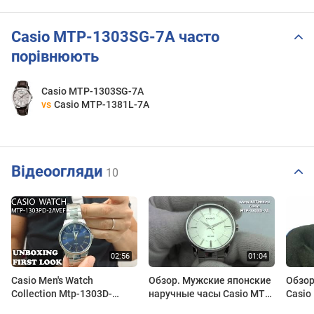
Casio MTP-1303SG-7A часто
порівнюють
Casio MTP-1303SG-7A
vs
Casio MTP-1381L-7A
Відеоогляди
10
Casio Men's Watch
Обзор. Мужские японские
Обзор
Collection Mtp-1303D-
наручные часы Casio MTP-
Casio
2Avef | Unboxing and first
1303D-7A