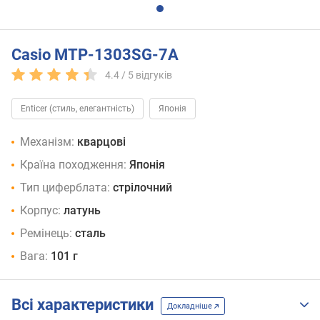
Casio MTP-1303SG-7A
4.4 /
5
відгуків
Enticer (стиль, елегантність)
Японія
Механізм:
кварцові
Країна походження:
Японія
Тип циферблата:
стрілочний
Корпус:
латунь
Ремінець:
сталь
Вага:
101 г
Всі характеристики
Докладніше