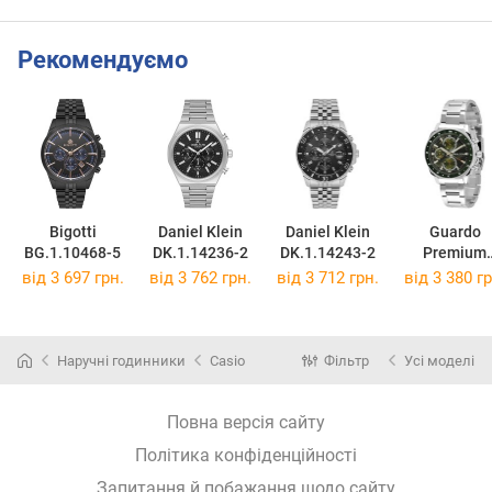
Рекомендуємо
Bigotti
Daniel Klein
Daniel Klein
Guardo
BG.1.10468-5
DK.1.14236-2
DK.1.14243-2
Premium
012782-1
від 3 697 грн.
від 3 762 грн.
від 3 712 грн.
від 3 380 гр
Наручні годинники
Casio
Фільтр
Усі моделі
Повна версія сайту
Політика конфіденційності
Запитання й побажання щодо сайту