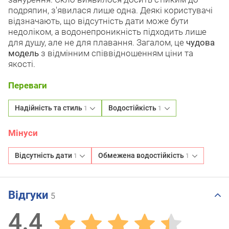
подряпин, з'явилася лише одна. Деякі користувачі
відзначають, що відсутність дати може бути
недоліком, а водонепроникність підходить лише
для душу, але не для плавання. Загалом, це
чудова
модель
з відмінним співвідношенням ціни та
якості.
Переваги
Надійність та стиль
Водостійкість
1
1
Мінуси
Відсутність дати
Обмежена водостійкість
1
1
Відгуки
5
4.4