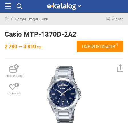
Наручні годинники
Фільтр
Шукали
раніше
Casio MTP-1370D-2A2
9
2 780 — 3 810
ПОРІВНЯТИ ЦІНИ
грн.
в порівняння
в список