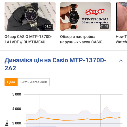
Обзор CASIO MTP-1370D-
Обзор и настройка
How To
1A1VDF // BUYTIME4U
наручных часов CASIO
Watch
MTP-1370D-1A1 от Shoper.
1370D
[MTP-1370D-1A1ER]
Динаміка цін на Casio MTP-1370D-
2A2
Ціна
К-сть магазинів
 000
 500
 000
500
0
5 000
4 000
Ціна
3 000
1 500