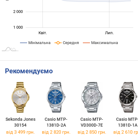
2 000
1 000
Січ. 2026
Жовт.
Квіт.
Лип.
L
Мінімальна
Середня
Максимальна
Рекомендуємо
Sekonda Jones
Casio MTP-
Casio MTP-
Casio MTP
30154
1381D-2A
VD300D-7E
1381D-1A
від 3 499 грн.
від 2 820 грн.
від 2 850 грн.
від 2 610 гр