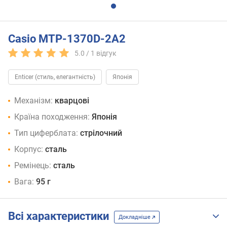
Casio MTP-1370D-2A2
5.0 /
1
відгук
Enticer (стиль, елегантність)
Японія
Механізм:
кварцові
Країна походження:
Японія
Тип циферблата:
стрілочний
Корпус:
сталь
Ремінець:
сталь
Вага:
95 г
Всі характеристики
Докладніше