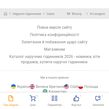
Наручні годинники
Casio
Фільтр
Усі моделі
Повна версія сайту
Політика конфіденційності
Запитання й побажання щодо сайту
Магазинам
Каталог наручних годинників 2026 - новинки, хіти
продажів,
купити наручні годинники
.
Ми в інших країнах
Україна
Велика Британія
США
Польща
Казахстан
9
1
1
E-
© E-Katalog, 2026
ВГОРУ
Про модель
Ціни
Параметри
Відгуки
Запитати
Katalog