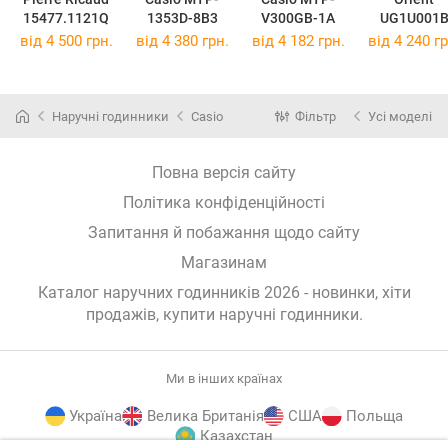
15477.1121Q
1353D-8B3
V300GB-1A
UG1U001
від 4 500 грн.
від 4 380 грн.
від 4 182 грн.
від 4 240 гр
Наручні годинники
Casio
Фільтр
Усі моделі
Повна версія сайту
Політика конфіденційності
Запитання й побажання щодо сайту
Магазинам
Каталог наручних годинників 2026 - новинки, хіти
продажів,
купити наручні годинники
.
Ми в інших країнах
Україна
Велика Британія
США
Польща
Казахстан