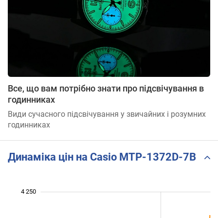
Все, що вам потрібно знати про підсвічування в
годинниках
Види сучасного підсвічування у звичайних і розумних
годинниках
Динаміка цін на Casio MTP-1372D-7B
 060
 080
 120
 140
 300
 050
 000
4 250