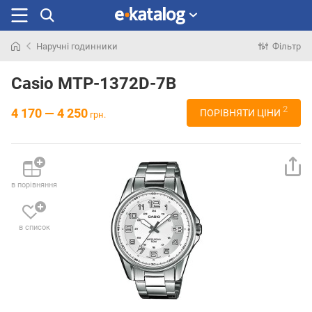
Наручні годинники
Фільтр
Шукали
раніше
Casio MTP-1372D-7B
2
4 170 — 4 250
ПОРІВНЯТИ ЦІНИ
грн.
в порівняння
в список