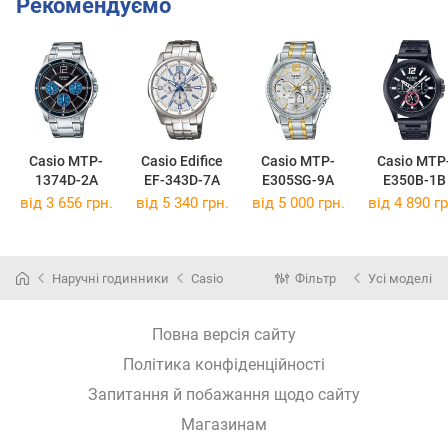
Рекомендуємо
Casio MTP-
Casio Edifice
Casio MTP-
Casio MTP
1374D-2A
EF-343D-7A
E305SG-9A
E350B-1B
від 3 656 грн.
від 5 340 грн.
від 5 000 грн.
від 4 890 гр
Наручні годинники
Casio
Фільтр
Усі моделі
Повна версія сайту
Політика конфіденційності
Запитання й побажання щодо сайту
Магазинам