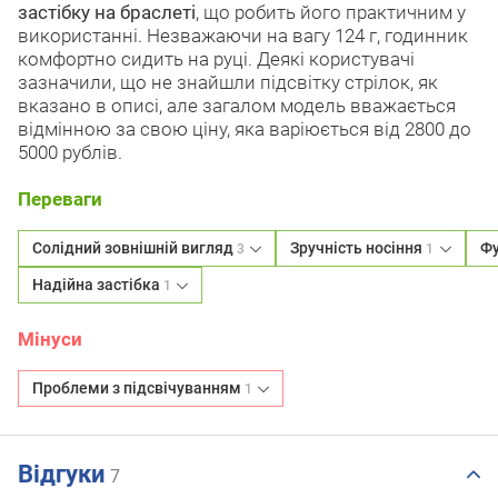
застібку на браслеті
, що робить його практичним у
використанні. Незважаючи на вагу 124 г, годинник
комфортно сидить на руці. Деякі користувачі
зазначили, що не знайшли підсвітку стрілок, як
вказано в описі, але загалом модель вважається
відмінною за свою ціну, яка варіюється від 2800 до
5000 рублів.
Переваги
Солідний зовнішній вигляд
Зручність носіння
Фу
3
1
Надійна застібка
1
Мінуси
Проблеми з підсвічуванням
1
Відгуки
7