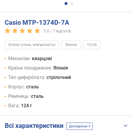
Casio MTP-1374D-7A
5.0 /
7
відгуків
Enticer (стиль, елегантність)
Японія
12/24
Механізм:
кварцові
Країна походження:
Японія
Тип циферблата:
стрілочний
Корпус:
сталь
Ремінець:
сталь
Вага:
124 г
Всі характеристики
Докладніше