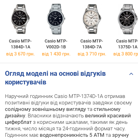
Casio MTP-
Casio MTP-
Casio MTP-
Casio MTP
1384D-1A
V002D-1B
1384D-7A
1375D-1A
від 3 670 грн.
від 1 430 грн.
від 3 710 грн.
від 3 800 гр
Огляд моделі на основі відгуків
користувачів
Наручний годинник Casio MTP-1374D-1A отримав
позитивні відгуки від користувачів завдяки своєму
солідному зовнішньому вигляду
та
стильному
дизайну
. Власники відзначають
великий красивий
циферблат
з корисними шкалами, такими як день
тижня, число місяця та 24-годинний формат часу.
Годинник має
водонепроникність 5 ATM
та
зручну