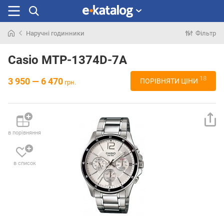
Наручні годинники
Фільтр
Шукали
раніше
Casio MTP-1374D-7A
18
3 950 — 6 470
ПОРІВНЯТИ ЦІНИ
грн.
в порівняння
в список