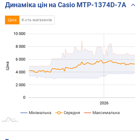
Динаміка цін на Casio MTP-1374D-7A
Ціна
К-сть магазинів
10 000
 000
 000
 000
8 000
6 000
Ціна
10 000
4 000
2 000
0
2024
2025
2028
2026
L
Мінімальна
Середня
Максимальна