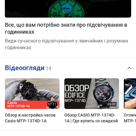
Все, що вам потрібно знати про підсвічування в
годинниках
Види сучасного підсвічування у звичайних і розумних
годинниках
Відеоогляди
14
Обзор и настройка часов
Обзор CASIO MTP-1374D-
Отлич
Casio MTP-1374D-1A
1A | Где купить со скидкой
MTP-