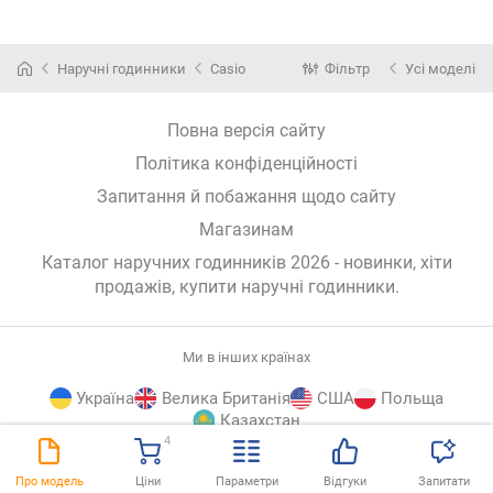
Наручні годинники
Casio
Фільтр
Усі моделі
Повна версія сайту
Політика конфіденційності
Запитання й побажання щодо сайту
Магазинам
Каталог наручних годинників 2026 - новинки, хіти
продажів,
купити наручні годинники
.
Ми в інших країнах
Україна
Велика Британія
США
Польща
Казахстан
4
E-
© E-Katalog, 2026
ВГОРУ
Про модель
Ціни
Параметри
Відгуки
Запитати