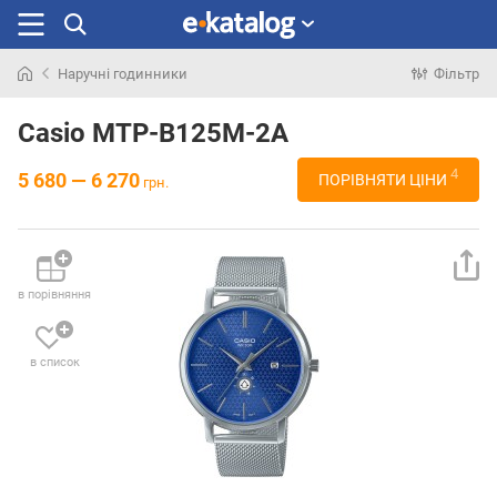
Наручні годинники
Фільтр
Шукали
раніше
Casio MTP-B125M-2A
4
5 680 — 6 270
ПОРІВНЯТИ ЦІНИ
грн.
в порівняння
в список