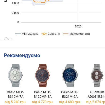
4 000
2 000
0
2024
2025
2028
2026
L
Мінімальна
Середня
Максимальна
Рекомендуємо
Casio MTP-
Casio MTP-
Casio MTP-
Quantum
B310M-7A
B120MR-8A
E321M-2A
ADG615.34
від 5 240 грн.
від 4 770 грн.
від 4 680 грн.
від 5 674 гр