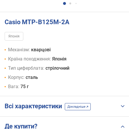
Casio MTP-B125M-2A
Японія
Механізм:
кварцові
Країна походження:
Японія
Тип циферблата:
стрілочний
Корпус:
сталь
Вага:
75 г
Всі характеристики
Докладніше
Де купити?