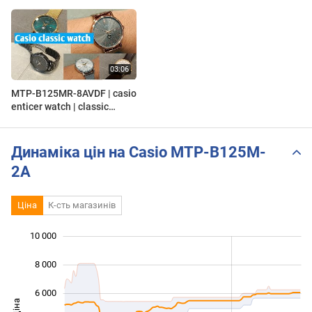
MTP-B125MR-8AVDF | casio
enticer watch | classic
watch | #alwaysattractive
Динаміка цін на Casio MTP-B125M-
2A
Ціна
К-сть магазинів
10 000
 000
 000
 000
8 000
6 000
Ціна
10 000