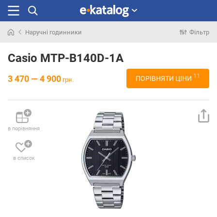
Наручні годинники
Фільтр
Шукали
раніше
Casio MTP-B140D-1A
11
3 470 — 4 900
ПОРІВНЯТИ ЦІНИ
грн.
в порівняння
в список