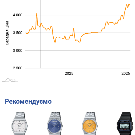
4 000
Середня ціна
3 500
2 500
3 000
2 500
2024
2027
2025
2026
L
Рекомендуємо