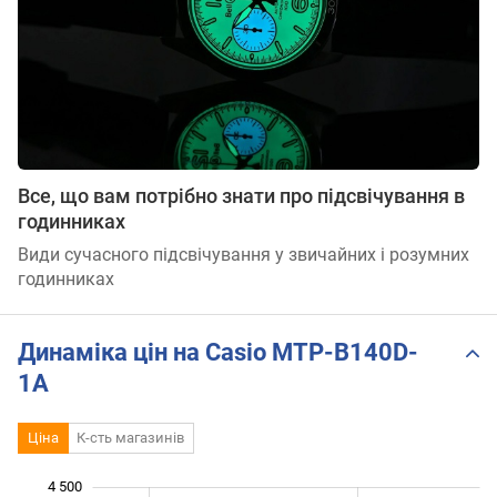
Все, що вам потрібно знати про підсвічування в
годинниках
Види сучасного підсвічування у звичайних і розумних
годинниках
Динаміка цін на Casio MTP-B140D-
1A
Ціна
К-сть магазинів
4 500
 500
 000
 000