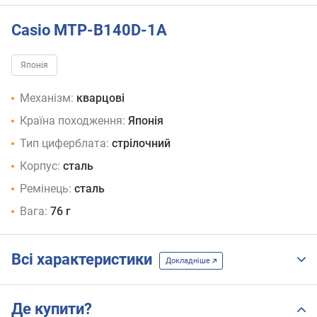
Casio MTP-B140D-1A
Японія
Механізм:
кварцові
Країна походження:
Японія
Тип циферблата:
стрілочний
Корпус:
сталь
Ремінець:
сталь
Вага:
76 г
Всі характеристики
Докладніше
Де купити?