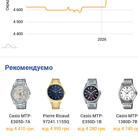
4 600
4 500
4 400
2024
2025
2028
2026
L
Рекомендуємо
Casio MTP-
Pierre Ricaud
Casio MTP-
Casio MTP
E305D-7A
97241.1155Q
E350D-1B
1380D-7B
від 4 410 грн.
від 4 990 грн.
від 4 280 грн.
від 4 740 гр