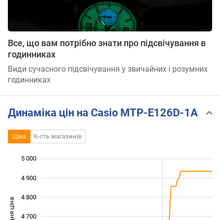
Все, що вам потрібно знати про підсвічування в
годинниках
Види сучасного підсвічування у звичайних і розумних
годинниках
Динаміка цін на Casio MTP-E126D-1A
Ціна
К-сть магазинів
5 000
 200
 300
 100
4 900
4 800
Середня ціна
4 700
4 400