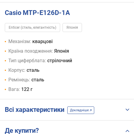
Casio MTP-E126D-1A
Enticer (стиль, елегантність)
Японія
Механізм:
кварцові
Країна походження:
Японія
Тип циферблата:
стрілочний
Корпус:
сталь
Ремінець:
сталь
Вага:
122 г
Всі характеристики
Докладніше
Де купити?