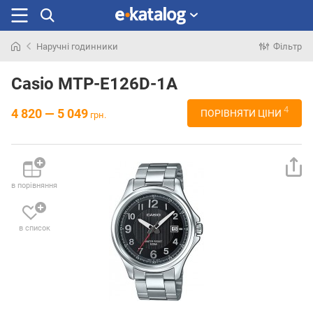
Наручні годинники
Фільтр
Шукали
раніше
Casio MTP-E126D-1A
4
4 820 — 5 049
ПОРІВНЯТИ ЦІНИ
грн.
в порівняння
в список