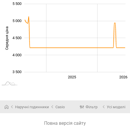
5 500
 500
 000
 000
5 000
Середня ціна
4 500
3 500
4 000
3 500
2024
2027
2025
2026
L
Наручні годинники
Casio
Фільтр
Усі моделі
Повна версія сайту