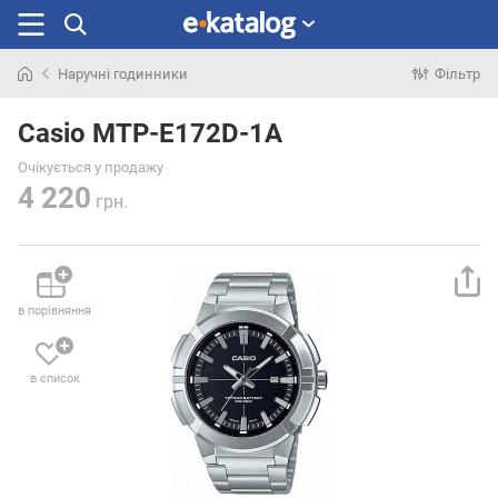
Наручні годинники
Фільтр
Шукали
раніше
Casio MTP-E172D-1A
Очікується у продажу
4 220
грн.
в порівняння
в список