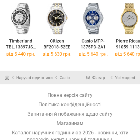
Timberland
Citizen
Casio MTP-
Pierre Rica
TBL.13897JSS
BF2018-52EE
1375PD-2A1
91059.111
B.04M
від 5 440 грн.
від 5 630 грн.
від 5 640 грн.
від 5 640 гр
Наручні годинники
Casio
Фільтр
Усі моделі
Повна версія сайту
Політика конфіденційності
Запитання й побажання щодо сайту
Магазинам
Каталог наручних годинників 2026 - новинки, хіти
продажів,
купити наручні годинники
.