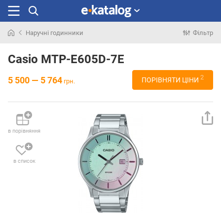
Наручні годинники
Фільтр
Шукали
раніше
Casio MTP-E605D-7E
2
5 500 — 5 764
ПОРІВНЯТИ ЦІНИ
грн.
в порівняння
в список